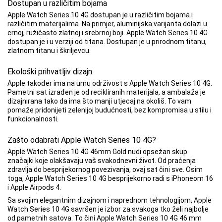
Dostupan u različitim bojama
Apple Watch Series 10 4G dostupan je u različitim bojama i
različitim materijalima. Na primjer, aluminijska varijanta dolazi u
crnoj, ružičasto zlatnoj i srebrnoj boji. Apple Watch Series 10 4G
dostupan je i u verziji od titana. Dostupan je u prirodnom titanu,
zlatnom titanu i škriljevcu.
Ekološki prihvatljiv dizajn
Apple također ima na umu održivost s Apple Watch Series 10 4G.
Pametni sat izrađen je od recikliranih materijala, a ambalaža je
dizajnirana tako da ima što manji utjecaj na okoliš. To vam
pomaže pridonijeti zelenijoj budućnosti, bez kompromisa u stilu i
funkcionalnosti.
Zašto odabrati Apple Watch Series 10 4G?
Apple Watch Series 10 4G 46mm Gold nudi opsežan skup
značajki koje olakšavaju vaš svakodnevni život. Od praćenja
zdravlja do besprijekornog povezivanja, ovaj sat čini sve. Osim
toga, Apple Watch Series 10 4G besprijekorno radi s iPhoneom 16
i Apple Airpods 4.
Sa svojim elegantnim dizajnom i naprednom tehnologijom, Apple
Watch Series 10 4G savršen je izbor za svakoga tko želi najbolje
od pametnih satova. To čini Apple Watch Series 10 4G 46 mm