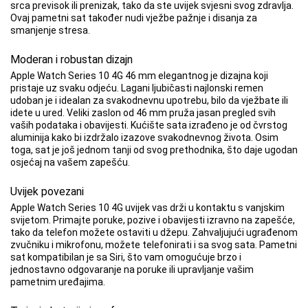
srca previsok ili prenizak, tako da ste uvijek svjesni svog zdravlja.
Ovaj pametni sat također nudi vježbe pažnje i disanja za
smanjenje stresa.
Moderan i robustan dizajn
Apple Watch Series 10 4G 46 mm elegantnog je dizajna koji
pristaje uz svaku odjeću. Lagani ljubičasti najlonski remen
udoban je i idealan za svakodnevnu upotrebu, bilo da vježbate ili
idete u ured. Veliki zaslon od 46 mm pruža jasan pregled svih
vaših podataka i obavijesti. Kućište sata izrađeno je od čvrstog
aluminija kako bi izdržalo izazove svakodnevnog života. Osim
toga, sat je još jednom tanji od svog prethodnika, što daje ugodan
osjećaj na vašem zapešću.
Uvijek povezani
Apple Watch Series 10 4G uvijek vas drži u kontaktu s vanjskim
svijetom. Primajte poruke, pozive i obavijesti izravno na zapešće,
tako da telefon možete ostaviti u džepu. Zahvaljujući ugrađenom
zvučniku i mikrofonu, možete telefonirati i sa svog sata. Pametni
sat kompatibilan je sa Siri, što vam omogućuje brzo i
jednostavno odgovaranje na poruke ili upravljanje vašim
pametnim uređajima.