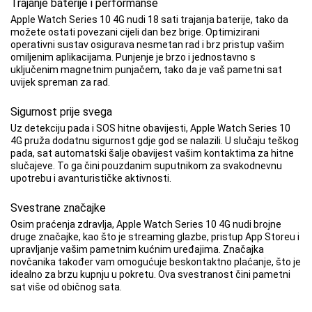
Trajanje baterije i performanse
Apple Watch Series 10 4G nudi 18 sati trajanja baterije, tako da
možete ostati povezani cijeli dan bez brige. Optimizirani
operativni sustav osigurava nesmetan rad i brz pristup vašim
omiljenim aplikacijama. Punjenje je brzo i jednostavno s
uključenim magnetnim punjačem, tako da je vaš pametni sat
uvijek spreman za rad.
Sigurnost prije svega
Uz detekciju pada i SOS hitne obavijesti, Apple Watch Series 10
4G pruža dodatnu sigurnost gdje god se nalazili. U slučaju teškog
pada, sat automatski šalje obavijest vašim kontaktima za hitne
slučajeve. To ga čini pouzdanim suputnikom za svakodnevnu
upotrebu i avanturističke aktivnosti.
Svestrane značajke
Osim praćenja zdravlja, Apple Watch Series 10 4G nudi brojne
druge značajke, kao što je streaming glazbe, pristup App Storeu i
upravljanje vašim pametnim kućnim uređajima. Značajka
novčanika također vam omogućuje beskontaktno plaćanje, što je
idealno za brzu kupnju u pokretu. Ova svestranost čini pametni
sat više od običnog sata.