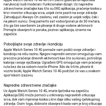
Apple Watch Series 10 4G 46 mm zlatni (ljubičasta najlonska
narukvica) nudi moderan i funkcionalan dizajn. Uz napredne
zdravstvene značajke kao što su EKG aplikacija, praćenje kisika u
krvi i monitor otkucaja srca, uvijek ćete paziti na svoje zdravlje.
Zahvaljujući Always-On zaslonu, vaš zaslon je uvijek vidljiv, čak i
na jakom suncu. Ovaj pametni sat vodootporan je do 50 metara,
što ga čini savršenim za plivanje ili druge vodene aktivnosti.
Primajte obavijesti iz poruka, poziva i aplikacija, izravno na
zapešće.
Poboljšajte svoje zdravlje i kondiciju
Apple Watch Series 10 4G pomaže vam podići svoje zdravlje i
kondiciju na višu razinu. Njegovi napredni senzori omogućuju vam
precizno praćenje dnevnih aktivnosti kao što su koraci, potrošnja
kalorija i sesije vježbanja. Ugrađeni GPS omogućuje vam praćenje
ruta bez da sa sobom nosite iPhone. Bilo da trčite, plivate ili
vozite bicikl, Apple Watch Series 10 4G podržat će vas u svakom
sportskom izazovu.
Napredne zdravstvene značajke
Uz Apple Watch Series 10 4G, imate liječnika na zapešću.
Aplikacija EKG može pomoći u otkrivanju nepravilnih otkucaja
srca, dok vam mjerenje kisika u krvi daje sliku vašeg cjelokupnog
zdravlja. Osim toga, dobivate obavijesti kada vam je broj otkucaja