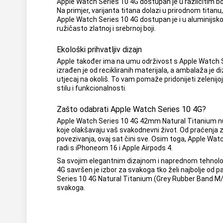
Apple Watch Series 10 4G dostupan je u različitim bo
Na primjer, varijanta titana dolazi u prirodnom titanu,
Apple Watch Series 10 4G dostupan je i u aluminijskoj 
ružičasto zlatnoj i srebrnoj boji.
Ekološki prihvatljiv dizajn
Apple također ima na umu održivost s Apple Watch 
izrađen je od recikliranih materijala, a ambalaža je d
utjecaj na okoliš. To vam pomaže pridonijeti zeleni
stilu i funkcionalnosti.
Zašto odabrati Apple Watch Series 10 4G?
Apple Watch Series 10 4G 42mm Natural Titanium n
koje olakšavaju vaš svakodnevni život. Od praćenja z
povezivanja, ovaj sat čini sve. Osim toga, Apple Wat
radi s iPhoneom 16 i Apple Airpods 4.
Sa svojim elegantnim dizajnom i naprednom tehnolo
4G savršen je izbor za svakoga tko želi najbolje od
Series 10 4G Natural Titanium (Grey Rubber Band M/L
svakoga.