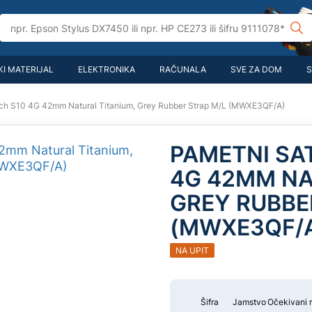
I MATERIJAL
ELEKTRONIKA
RAČUNALA
SVE ZA DOM
S
ch S10 4G 42mm Natural Titanium, Grey Rubber Strap M/L (MWXE3QF/A)
PAMETNI SA
4G 42MM NA
GREY RUBBE
(MWXE3QF/
NA UPIT
Šifra
Jamstvo
Očekivani 