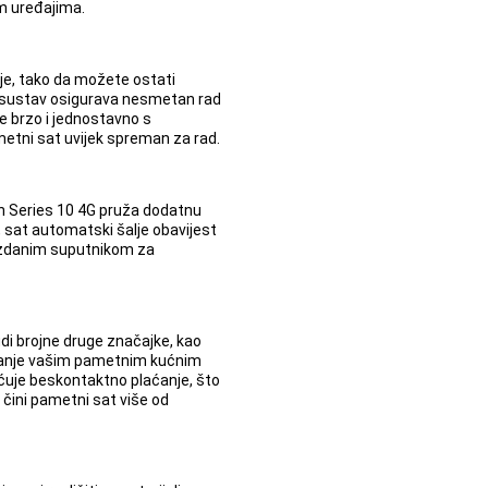
m uređajima.
ije, tako da možete ostati
ni sustav osigurava nesmetan rad
je brzo i jednostavno s
etni sat uvijek spreman za rad.
ch Series 10 4G pruža dodatnu
, sat automatski šalje obavijest
ouzdanim suputnikom za
di brojne druge značajke, kao
vljanje vašim pametnim kućnim
uje beskontaktno plaćanje, što
 čini pametni sat više od