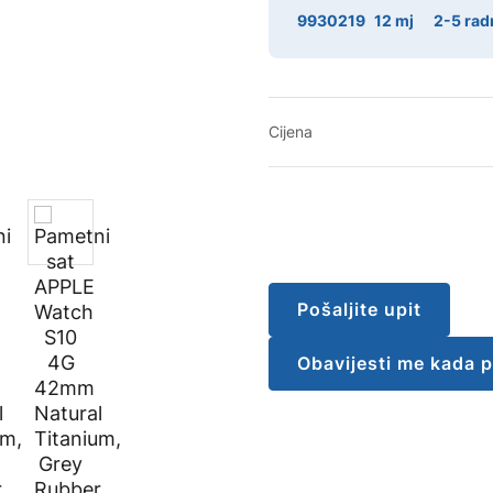
9930219
12 mj
2-5 rad
Cijena
Pošaljite upit
Obavijesti me kada 