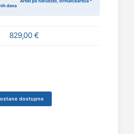
Artikl po narudžbi, virman/kartica *
nih dana
829,00 €
postane dostupno