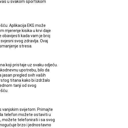
 će vas u svakom sportskom
ešću. Aplikacija EKG može
m mjerenje kisika u krvi daje
 obavijesti kada vam je broj
 svjesni svog zdravlja. Ovaj
 smanjenje stresa.
a koji pristaje uz svaku odjeću.
vakodnevnu upotrebu, bilo da
a jasan pregled svih vaših
rstog titana kako bi izdržalo
jednom tanji od svog
ešću.
s vanjskim svijetom. Primajte
 da telefon možete ostaviti u
 možete telefonirati i sa svog
omogućuje brzo i jednostavno