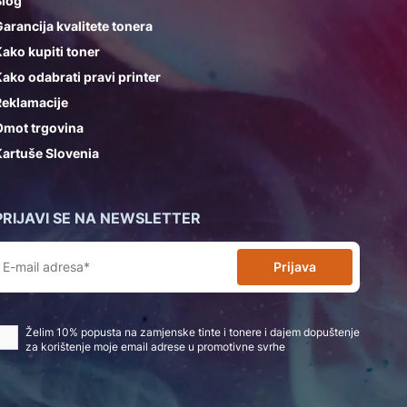
Blog
arancija kvalitete tonera
ako kupiti toner
ako odabrati pravi printer
Reklamacije
Omot trgovina
artuše Slovenia
PRIJAVI SE NA NEWSLETTER
Prijava
Želim 10% popusta na zamjenske tinte i tonere i dajem dopuštenje
za korištenje moje email adrese u promotivne svrhe