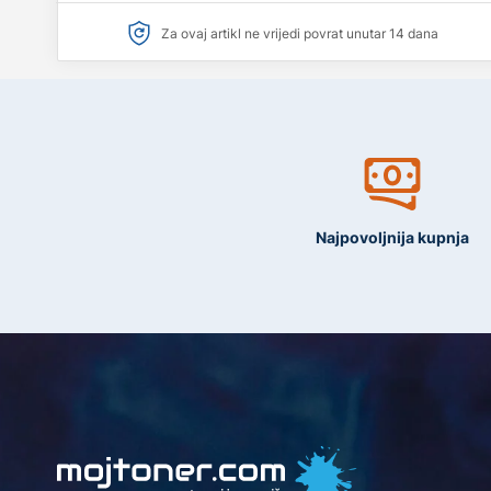
Za ovaj artikl ne vrijedi povrat unutar 14 dana
Najpovoljnija kupnja