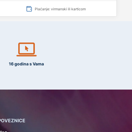
Plaćanje: virmanski ili karticom
16 godina s Vama
POVEZNICE