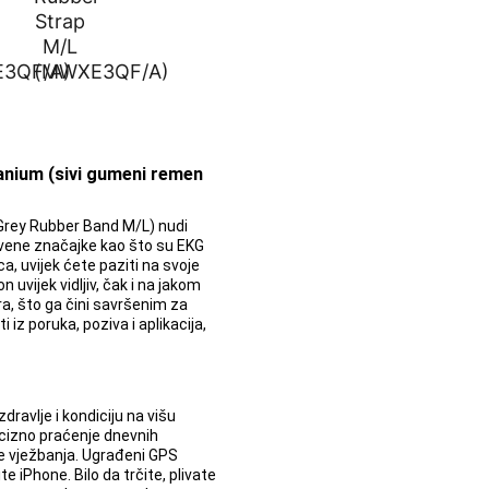
anium (sivi gumeni remen
Grey Rubber Band M/L) nudi
vene značajke kao što su EKG
ca, uvijek ćete paziti na svoje
 uvijek vidljiv, čak i na jakom
a, što ga čini savršenim za
i iz poruka, poziva i aplikacija,
ravlje i kondiciju na višu
cizno praćenje dnevnih
ije vježbanja. Ugrađeni GPS
iPhone. Bilo da trčite, plivate