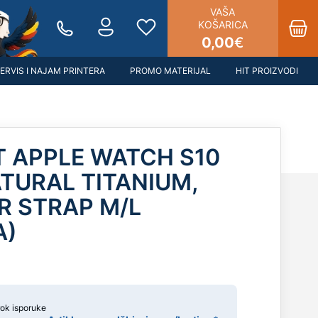
VAŠA
KOŠARICA
0,00
€
ERVIS I NAJAM PRINTERA
PROMO MATERIJAL
HIT PROIZVODI
T APPLE WATCH S10
TURAL TITANIUM,
R STRAP M/L
A)
rok isporuke