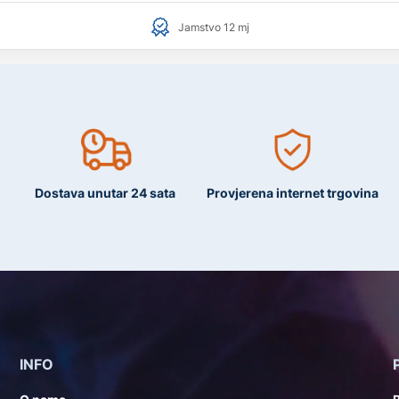
Jamstvo 12 mj
Dostava unutar 24 sata
Provjerena internet trgovina
INFO