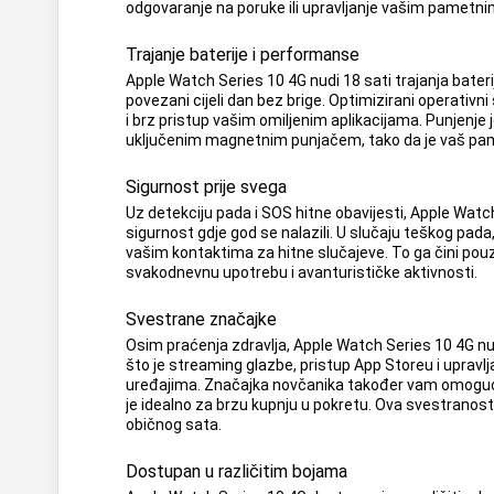
odgovaranje na poruke ili upravljanje vašim pametni
Trajanje baterije i performanse
Apple Watch Series 10 4G nudi 18 sati trajanja bater
povezani cijeli dan bez brige. Optimizirani operativ
i brz pristup vašim omiljenim aplikacijama. Punjenje 
uključenim magnetnim punjačem, tako da je vaš pam
Sigurnost prije svega
Uz detekciju pada i SOS hitne obavijesti, Apple Wat
sigurnost gdje god se nalazili. U slučaju teškog pada
vašim kontaktima za hitne slučajeve. To ga čini p
svakodnevnu upotrebu i avanturističke aktivnosti.
Svestrane značajke
Osim praćenja zdravlja, Apple Watch Series 10 4G nu
što je streaming glazbe, pristup App Storeu i upra
uređajima. Značajka novčanika također vam omoguć
je idealno za brzu kupnju u pokretu. Ova svestranost
običnog sata.
Dostupan u različitim bojama