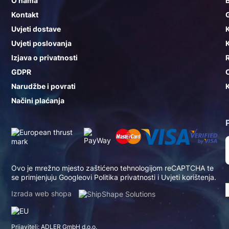
O nama
Kontakt
G
Uvjeti dostave
K
Uvjeti poslovanja
K
Izjava o privatnosti
GDPR
Narudžbe i povrati
K
Načini plaćanja
Ovo je mrežno mjesto zaštićeno tehnologijom reCAPTCHA te
se primjenjuju Googleovi
Politika privatnosti
i
Uvjeti korištenja
.
Izrada web shopa
Prijavitelj: ADLER GmbH d.o.o.