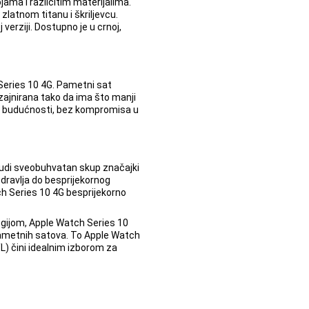
jama i različitim materijalima.
 zlatnom titanu i škriljevcu.
verziji. Dostupno je u crnoj,
Series 10 4G. Pametni sat
izajnirana tako da ima što manji
joj budućnosti, bez kompromisa u
udi sveobuhvatan skup značajki
dravlja do besprijekornog
ch Series 10 4G besprijekorno
gijom, Apple Watch Series 10
 pametnih satova. To Apple Watch
) čini idealnim izborom za