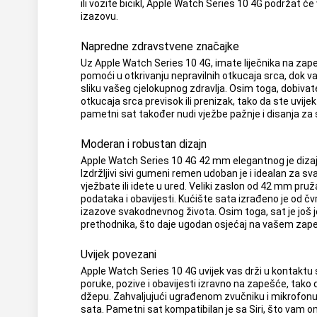
ili vozite bicikl, Apple Watch Series 10 4G podržat
izazovu.
Napredne zdravstvene značajke
Uz Apple Watch Series 10 4G, imate liječnika na zap
pomoći u otkrivanju nepravilnih otkucaja srca, dok va
sliku vašeg cjelokupnog zdravlja. Osim toga, dobivate
otkucaja srca previsok ili prenizak, tako da ste uvijek
pametni sat također nudi vježbe pažnje i disanja za
Moderan i robustan dizajn
Apple Watch Series 10 4G 42 mm elegantnog je dizajn
Izdržljivi sivi gumeni remen udoban je i idealan za s
vježbate ili idete u ured. Veliki zaslon od 42 mm pruž
podataka i obavijesti. Kućište sata izrađeno je od čv
izazove svakodnevnog života. Osim toga, sat je još 
prethodnika, što daje ugodan osjećaj na vašem zap
Uvijek povezani
Apple Watch Series 10 4G uvijek vas drži u kontaktu 
poruke, pozive i obavijesti izravno na zapešće, tako
džepu. Zahvaljujući ugrađenom zvučniku i mikrofonu,
sata. Pametni sat kompatibilan je sa Siri, što vam 