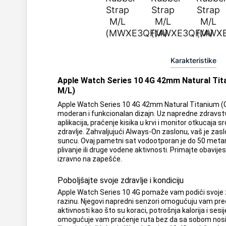
Karakteristike
Apple Watch Series 10 4G 42mm Natural Tit
M/L)
Apple Watch Series 10 4G 42mm Natural Titanium (
moderan i funkcionalan dizajn. Uz napredne zdravst
aplikacija, praćenje kisika u krvi i monitor otkucaja sr
zdravlje. Zahvaljujući Always-On zaslonu, vaš je zaslon
suncu. Ovaj pametni sat vodootporan je do 50 metar
plivanje ili druge vodene aktivnosti. Primajte obavijest
izravno na zapešće.
Poboljšajte svoje zdravlje i kondiciju
Apple Watch Series 10 4G pomaže vam podići svoje zd
razinu. Njegovi napredni senzori omogućuju vam pre
aktivnosti kao što su koraci, potrošnja kalorija i ses
omogućuje vam praćenje ruta bez da sa sobom nosite 