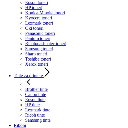
Epson toneri
HP toneri
Konica Minolta toneri
Kyocera toneri
Lexmark toneri
Oki toneri
Panasonic toneri
Pantum toneri
Ricoh/nashuatec toneri
Samsung toneri
Sharp toneri
Toshiba toneri
Xerox toneri
Tinte za printere
Brother tinte
Canon tinte
Epson tinte
HP tinte
Lexmark tinte
Ricoh tinte
Samsung tinte
Riboni