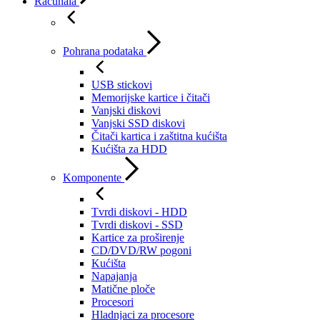
Računala
Pohrana podataka
USB stickovi
Memorijske kartice i čitači
Vanjski diskovi
Vanjski SSD diskovi
Čitači kartica i zaštitna kućišta
Kućišta za HDD
Komponente
Tvrdi diskovi - HDD
Tvrdi diskovi - SSD
Kartice za proširenje
CD/DVD/RW pogoni
Kućišta
Napajanja
Matične ploče
Procesori
Hladnjaci za procesore