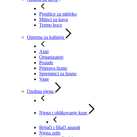
Pjenilice za mlijeko
Mlinci za kavu
Termo boce
Oprema za kuhinju
Alati
Organizatori
Posude
Priprava hrane
Spremnici za hranu
Vage
Osobna njega
Njega i oblikovanje kose
Brijači i šišači aparati
Njega zubi