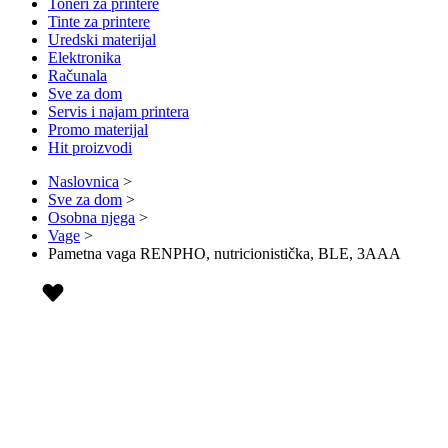
Toneri za printere
Tinte za printere
Uredski materijal
Elektronika
Računala
Sve za dom
Servis i najam printera
Promo materijal
Hit proizvodi
Naslovnica
>
Sve za dom
>
Osobna njega
>
Vage
>
Pametna vaga RENPHO, nutricionistička, BLE, 3AAA