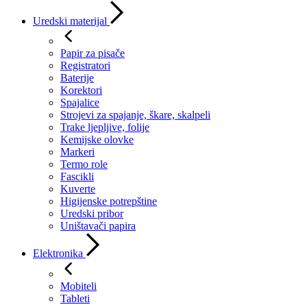
Uredski materijal
Papir za pisače
Registratori
Baterije
Korektori
Spajalice
Strojevi za spajanje, škare, skalpeli
Trake ljepljive, folije
Kemijske olovke
Markeri
Termo role
Fascikli
Kuverte
Higijenske potrepštine
Uredski pribor
Uništavači papira
Elektronika
Mobiteli
Tableti