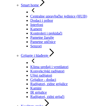
Smart home
Centralne upravljačke jedinice (HUB)
Dodaci i pribor
Interfoni
Kamere
Kontroleri i prekidači
Pametne žarulje
Pametne utičnice
Senzori
Grijanje i hlađenje
Klima uređaji i ventilatori
Konvekcijski radijatori
Uljni radijatori
Grijalice - dodaci
Radijatori, zidne grijalice
Kamini
IR grijalice
Radijatori, zidni grijači