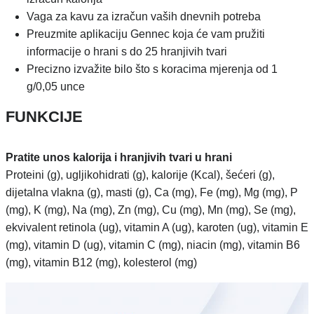
Vaga za kavu za izračun vaših dnevnih potreba
Preuzmite aplikaciju Gennec koja će vam pružiti
informacije o hrani s do 25 hranjivih tvari
Precizno izvažite bilo što s koracima mjerenja od 1
g/0,05 unce
FUNKCIJE
Pratite unos kalorija i hranjivih tvari u hrani
Proteini (g), ugljikohidrati (g), kalorije (Kcal), šećeri (g),
dijetalna vlakna (g), masti (g), Ca (mg), Fe (mg), Mg (mg), P
(mg), K (mg), Na (mg), Zn (mg), Cu (mg), Mn (mg), Se (mg),
ekvivalent retinola (ug), vitamin A (ug), karoten (ug), vitamin E
(mg), vitamin D (ug), vitamin C (mg), niacin (mg), vitamin B6
(mg), vitamin B12 (mg), kolesterol (mg)