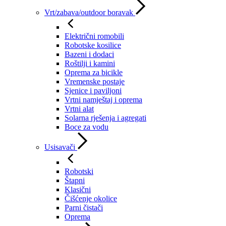
Vrt/zabava/outdoor boravak
Električni romobili
Robotske kosilice
Bazeni i dodaci
Roštilji i kamini
Oprema za bicikle
Vremenske postaje
Sjenice i paviljoni
Vrtni namještaj i oprema
Vrtni alat
Solarna rješenja i agregati
Boce za vodu
Usisavači
Robotski
Štapni
Klasični
Čišćenje okolice
Parni čistači
Oprema