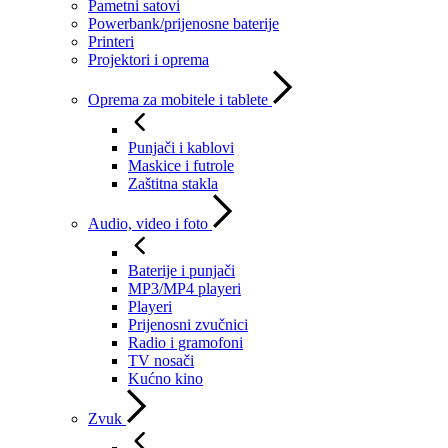
Pametni satovi
Powerbank/prijenosne baterije
Printeri
Projektori i oprema
Oprema za mobitele i tablete
Punjači i kablovi
Maskice i futrole
Zaštitna stakla
Audio, video i foto
Baterije i punjači
MP3/MP4 playeri
Playeri
Prijenosni zvučnici
Radio i gramofoni
TV nosači
Kućno kino
Zvuk