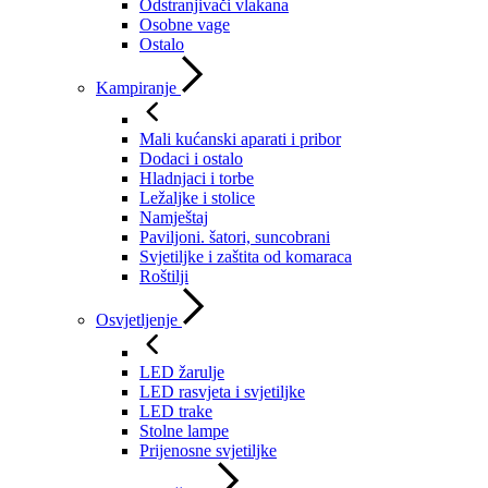
Odstranjivači vlakana
Osobne vage
Ostalo
Kampiranje
Mali kućanski aparati i pribor
Dodaci i ostalo
Hladnjaci i torbe
Ležaljke i stolice
Namještaj
Paviljoni. šatori, suncobrani
Svjetiljke i zaštita od komaraca
Roštilji
Osvjetljenje
LED žarulje
LED rasvjeta i svjetiljke
LED trake
Stolne lampe
Prijenosne svjetiljke