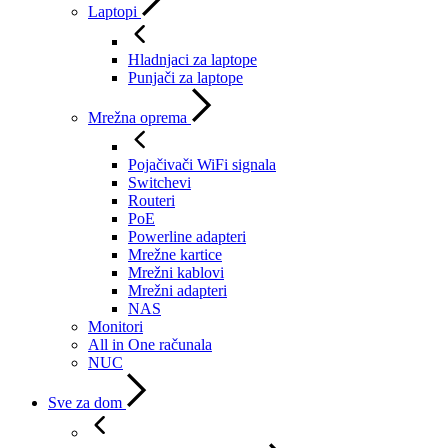
Laptopi
Hladnjaci za laptope
Punjači za laptope
Mrežna oprema
Pojačivači WiFi signala
Switchevi
Routeri
PoE
Powerline adapteri
Mrežne kartice
Mrežni kablovi
Mrežni adapteri
NAS
Monitori
All in One računala
NUC
Sve za dom