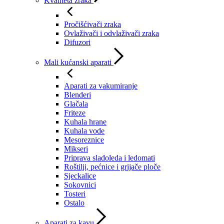
Kvaliteta zraka
Pročišćivači zraka
Ovlaživači i odvlaživači zraka
Difuzori
Mali kućanski aparati
Aparati za vakumiranje
Blenderi
Glačala
Friteze
Kuhala hrane
Kuhala vode
Mesoreznice
Mikseri
Priprava sladoleda i ledomati
Roštilji, pećnice i grijače ploče
Sjeckalice
Sokovnici
Tosteri
Ostalo
Aparati za kavu