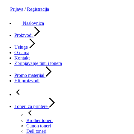
Prijava
/
Registracija
Naslovnica
Proizvodi
Usluge
O nama
Kontakt
Zbrinjavanje tinti i tonera
Promo materijal
Hit proizvodi
Toneri za printere
Brother toneri
Canon toneri
Dell toneri