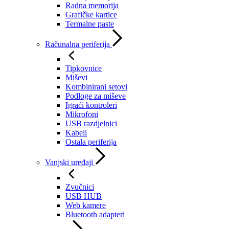
Radna memorija
Grafičke kartice
Termalne paste
Računalna periferija
Tipkovnice
Miševi
Kombinirani setovi
Podloge za miševe
Igraći kontroleri
Mikrofoni
USB razdjelnici
Kabeli
Ostala periferija
Vanjski uređaji
Zvučnici
USB HUB
Web kamere
Bluetooth adapteri