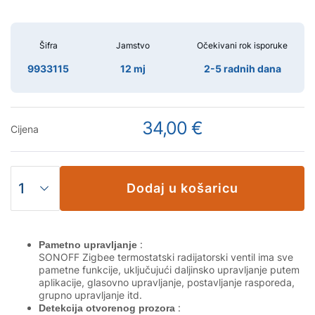
Šifra
Jamstvo
Očekivani rok isporuke
9933115
12 mj
2-5 radnih dana
34,00 €
Cijena
Dodaj u košaricu
:
Pametno upravljanje
SONOFF Zigbee termostatski radijatorski ventil ima sve
pametne funkcije, uključujući daljinsko upravljanje putem
aplikacije, glasovno upravljanje, postavljanje rasporeda,
grupno upravljanje itd.
:
Detekcija otvorenog prozora