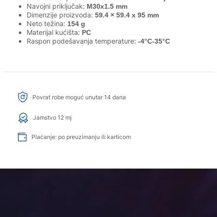
Navojni priključak:
M30x1.5 mm
Dimenzije proizvoda:
59.4 × 59.4 x 95 mm
Neto težina:
154 g
Materijal kućišta:
PC
Raspon podešavanja temperature:
-4°C-35°C
Povrat robe moguć unutar 14 dana
Jamstvo 12 mj
Plaćanje: po preuzimanju ili karticom