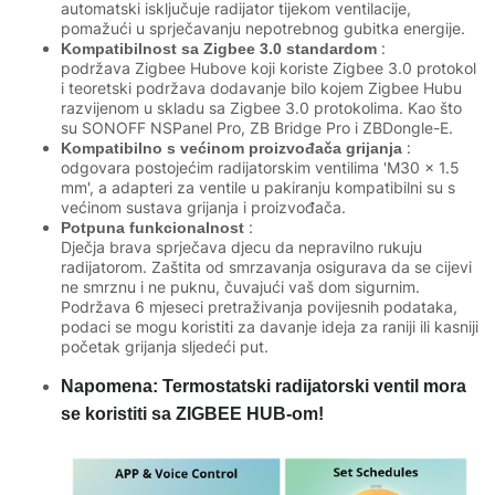
automatski isključuje radijator tijekom ventilacije,
pomažući u sprječavanju nepotrebnog gubitka energije.
:
Kompatibilnost sa Zigbee 3.0 standardom
podržava Zigbee Hubove koji koriste Zigbee 3.0 protokol
i teoretski podržava dodavanje bilo kojem Zigbee Hubu
razvijenom u skladu sa Zigbee 3.0 protokolima. Kao što
su SONOFF NSPanel Pro, ZB Bridge Pro i ZBDongle-E.
:
Kompatibilno s većinom proizvođača grijanja
odgovara postojećim radijatorskim ventilima 'M30 x 1.5
mm', a adapteri za ventile u pakiranju kompatibilni su s
većinom sustava grijanja i proizvođača.
:
Potpuna funkcionalnost
Dječja brava sprječava djecu da nepravilno rukuju
radijatorom. Zaštita od smrzavanja osigurava da se cijevi
ne smrznu i ne puknu, čuvajući vaš dom sigurnim.
Podržava 6 mjeseci pretraživanja povijesnih podataka,
podaci se mogu koristiti za davanje ideja za raniji ili kasniji
početak grijanja sljedeći put.
Napomena: Termostatski radijatorski ventil mora
se koristiti sa ZIGBEE HUB-om!