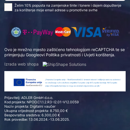
Želim 10% popusta na zamjenske tinte i tonere i dajem dopuštenje
za korištenje moje email adrese u promotivne svrhe
Ovo je mrežno mjesto zaštićeno tehnologijom reCAPTCHA te se
primjenjuju Googleovi
Politika privatnosti
i
Uvjeti korištenja
.
Izrada web shopa
Prijavitelj: ADLER GmbH d.o.o.
Kod projekta: NPOO.C1.1.2.R3-I2.01-V12.0059
Naziv projekta: Digitalni vaučer
Ukupna vrijednost projekta: 8.750,00 €
Bespovratna sredstva: 6.300,00 €
Rok provedbe: 13.06.2024.-13.06.2025.