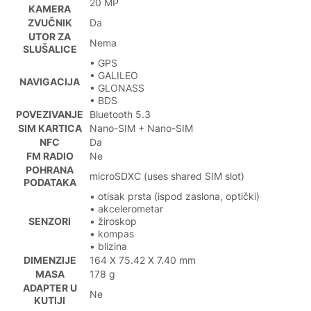
20 MP
KAMERA
ZVUČNIK
Da
UTOR ZA
Nema
SLUŠALICE
• GPS
• GALILEO
NAVIGACIJA
• GLONASS
• BDS
POVEZIVANJE
Bluetooth 5.3
SIM KARTICA
Nano-SIM + Nano-SIM
NFC
Da
FM RADIO
Ne
POHRANA
microSDXC (uses shared SIM slot)
PODATAKA
• otisak prsta (ispod zaslona, optički)
• akcelerometar
SENZORI
• žiroskop
• kompas
• blizina
DIMENZIJE
164 X 75.42 X 7.40 mm
MASA
178 g
ADAPTER U
Ne
KUTIJI