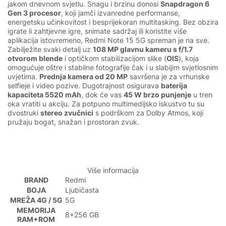
jakom dnevnom svjetlu. Snagu i brzinu donosi
Snapdragon 6
Gen 3 procesor
, koji jamči izvanredne performanse,
energetsku učinkovitost i besprijekoran multitasking. Bez obzira
igrate li zahtjevne igre, snimate sadržaj ili koristite više
aplikacija istovremeno, Redmi Note 15 5G spreman je na sve.
Zabilježite svaki detalj uz
108 MP glavnu kameru s f/1.7
otvorom blende
i optičkom stabilizacijom slike (
OIS
), koja
omogućuje oštre i stabilne fotografije čak i u slabijim svjetlosnim
uvjetima.
Prednja kamera od 20 MP
savršena je za vrhunske
selfieje i video pozive. Dugotrajnost osigurava
baterija
kapaciteta 5520 mAh
, dok će vas
45 W brzo punjenje
u tren
oka vratiti u akciju. Za potpuno multimedijsko iskustvo tu su
dvostruki
stereo zvučnici
s podrškom za Dolby Atmos, koji
pružaju bogat, snažan i prostoran zvuk.
Više informacija
BRAND
Redmi
BOJA
Ljubičasta
MREŽA 4G / 5G
5G
MEMORIJA
8+256 GB
RAM+ROM