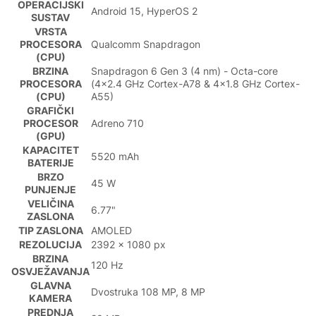
OPERACIJSKI
Android 15, HyperOS 2
SUSTAV
VRSTA
PROCESORA
Qualcomm Snapdragon
(CPU)
BRZINA
Snapdragon 6 Gen 3 (4 nm) - Octa-core
PROCESORA
(4x2.4 GHz Cortex-A78 & 4x1.8 GHz Cortex-
(CPU)
A55)
GRAFIČKI
PROCESOR
Adreno 710
(GPU)
KAPACITET
5520 mAh
BATERIJE
BRZO
45 W
PUNJENJE
VELIČINA
6.77"
ZASLONA
TIP ZASLONA
AMOLED
REZOLUCIJA
2392 x 1080 px
BRZINA
120 Hz
OSVJEŽAVANJA
GLAVNA
Dvostruka 108 MP, 8 MP
KAMERA
PREDNJA