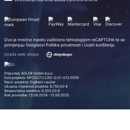
Ovo je mrežno mjesto zaštićeno tehnologijom reCAPTCHA te se
primjenjuju Googleovi
Politika privatnosti
i
Uvjeti korištenja
.
Izrada web shopa
Prijavitelj: ADLER GmbH d.o.o.
Kod projekta: NPOO.C1.1.2.R3-I2.01-V12.0059
Naziv projekta: Digitalni vaučer
Ukupna vrijednost projekta: 8.750,00 €
Bespovratna sredstva: 6.300,00 €
Rok provedbe: 13.06.2024.-13.06.2025.