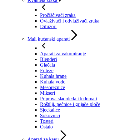
Kvaliteta zraka
Pročišćivači zraka
Ovlaživači i odvlaživači zraka
Difuzori
Mali kućanski aparati
Aparati za vakumiranje
Blenderi
Glačala
Friteze
Kuhala hrane
Kuhala vode
Mesoreznice
Mikseri
Priprava sladoleda i ledomati
Roštilji, pećnice i grijače ploče
Sjeckalice
Sokovnici
Tosteri
Ostalo
Aparati za kavu