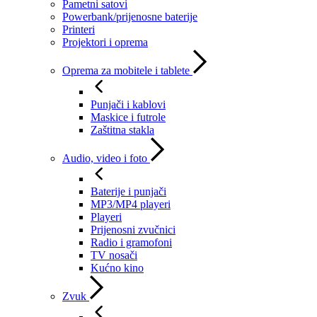
Pametni satovi
Powerbank/prijenosne baterije
Printeri
Projektori i oprema
Oprema za mobitele i tablete
Punjači i kablovi
Maskice i futrole
Zaštitna stakla
Audio, video i foto
Baterije i punjači
MP3/MP4 playeri
Playeri
Prijenosni zvučnici
Radio i gramofoni
TV nosači
Kućno kino
Zvuk