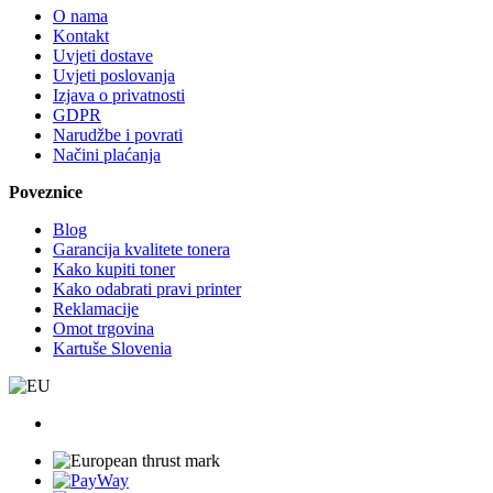
O nama
Kontakt
Uvjeti dostave
Uvjeti poslovanja
Izjava o privatnosti
GDPR
Narudžbe i povrati
Načini plaćanja
Poveznice
Blog
Garancija kvalitete tonera
Kako kupiti toner
Kako odabrati pravi printer
Reklamacije
Omot trgovina
Kartuše Slovenia