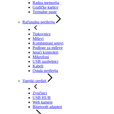
Radna memorija
Grafičke kartice
Termalne paste
Računalna periferija
Tipkovnice
Miševi
Kombinirani setovi
Podloge za miševe
Igraći kontroleri
Mikrofoni
USB razdjelnici
Kabeli
Ostala periferija
Vanjski uređaji
Zvučnici
USB HUB
Web kamere
Bluetooth adapteri