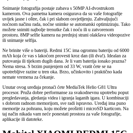
Snimanje fotografija postaje zabava s 50MP AI-dvostrukom
kamerom. Ova pametna kamera osigurava da su vaše fotografije
uvijek jasne i oštre, čak i pri slabom osvjetljenju. Zahvaljujući
noćnom načinu rada, noćne snimke se automatski optimiziraju. Tako
možete snimiti najbolje trenutke čak i noću ili u zatvorenom
prostoru. 8MP selfie kamera na prednjoj strani olakšava videopozive
ili snimanje selfija.
Ne brinite više o bateriji. Redmi 15C ima ogromnu bateriju od 6000
mAh koja će vas s lakoćom provesti kroz dan (ili dva!). Idealan za
putovanja ili tijekom dugih dana. Je li vam baterija ionako prazna?
Nema stresa. S brzim punjenjem od 33 W, vratit ćete se na
upotrebljive razine u tren oka. Brzo, učinkovito i praktično kada
nemate vremena za čekanje.
Unutar ovog uređaja pronaći ćete MediaTek Helio G81 Ultra
procesor. Pruža dobre performanse za svakodnevnu upotrebu poput
pregledavanja, gledanja videa i igranja laganih igara. U kombinaciji
s dobrom radnom memorijom, sve radi ispravno. Uređaj ima puno
memorije za pohranu, koju možete proširiti i microSD karticom. Na
taj način nikada vam neće ponestati prostora za vaše fotografije,
aplikacije ili datoteke.