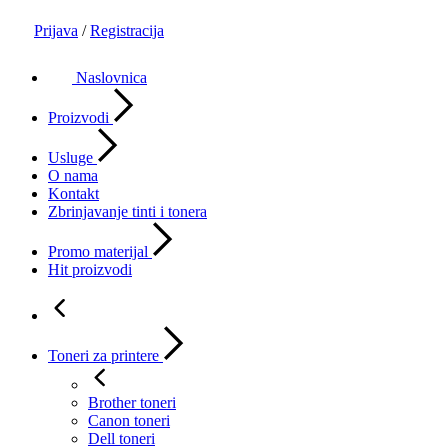
Prijava
/
Registracija
Naslovnica
Proizvodi
Usluge
O nama
Kontakt
Zbrinjavanje tinti i tonera
Promo materijal
Hit proizvodi
Toneri za printere
Brother toneri
Canon toneri
Dell toneri