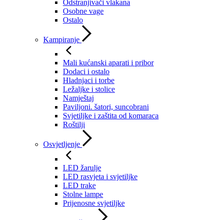
Odstranjivači vlakana
Osobne vage
Ostalo
Kampiranje
Mali kućanski aparati i pribor
Dodaci i ostalo
Hladnjaci i torbe
Ležaljke i stolice
Namještaj
Paviljoni. šatori, suncobrani
Svjetiljke i zaštita od komaraca
Roštilji
Osvjetljenje
LED žarulje
LED rasvjeta i svjetiljke
LED trake
Stolne lampe
Prijenosne svjetiljke