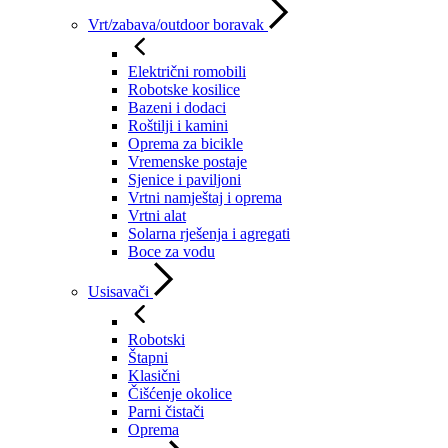
Vrt/zabava/outdoor boravak
Električni romobili
Robotske kosilice
Bazeni i dodaci
Roštilji i kamini
Oprema za bicikle
Vremenske postaje
Sjenice i paviljoni
Vrtni namještaj i oprema
Vrtni alat
Solarna rješenja i agregati
Boce za vodu
Usisavači
Robotski
Štapni
Klasični
Čišćenje okolice
Parni čistači
Oprema