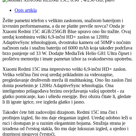
Opis artikla
Želite pametni telefon s velikim zaslonom, snažnom baterijom i
izvrsnim performansama, a da ne platite previše novca? Onda je
Xiaomi Redmi 15C 4GB/256GB Blue upravo ono što tražite. Ovaj
uređaj kombinira veliki 6,9-inčni HD+ zaslon sa 120Hz
AdaptiveSync tehnologijom, dvostruku kameru od 50MP s noćnim
načinom rada i snažnu bateriju od 6000 mAh koja također podržava
brzo punjenje od 33 W. Dodajte MediaTek Helio G81 Ultra čipset i
proširivu memoriju i imate pametan izbor za svakodnevnu upotrebu.
Xiaomi Redmi 15C ima impresivno veliki 6,9-inčni HD+ zaslon.
Velika veličina čini ovaj uređaj prikladnim za videozapise,
pregledavanje društvenih mreža ili multitasking. Ono što zaslon čini
doista posebnim je 120Hz AdaptiveSync tehnologija. Ona
inteligentno prilagođava brzinu osvježavanja vašoj upotrebi - za
glatko pomicanje, kao i uštedu energije. Bez obzira čitate li, gledate
li ili igrate igrice, sve izgleda glatko i jasno.
Također ćete biti zadovoljni dizajnom. Redmi 15C ima čist i
profinjen izgled, što mu daje elegantan izgled. Uređaj udobno leži u
ruci i dostupan je u raznim elegantnim bojama. Stražnja strana je
izrađena od čvrstog stakla, što mu daje luksuzan izgled, a ujedno i
doprinosi njegovoj čvrstoći.