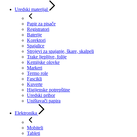
Uredski materijal
Papir za pisače
Registratori
Baterije
Korektori
Spajalice
Strojevi za spajanje, škare, skalpeli
Trake ljepljive, folije
Kemijske olovke
Markeri
Termo role
Fascikli
Kuverte
Higijenske potrepštine
Uredski pribor
Uništavači papira
Elektronika
Mobiteli
Tableti