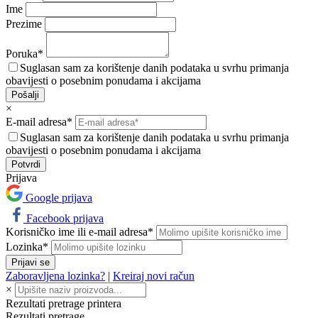
Ime
Prezime
Poruka*
Suglasan sam za korištenje danih podataka u svrhu primanja
obavijesti o posebnim ponudama i akcijama
Pošalji
×
E-mail adresa*
Suglasan sam za korištenje danih podataka u svrhu primanja
obavijesti o posebnim ponudama i akcijama
Prijava
Google prijava
Facebook prijava
Korisničko ime ili e-mail adresa*
Lozinka*
Prijavi se
Zaboravljena lozinka?
|
Kreiraj novi račun
×
Rezultati pretrage printera
Rezultati pretrage