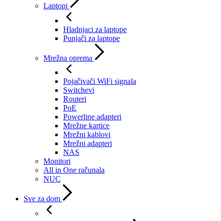
Laptopi
Hladnjaci za laptope
Punjači za laptope
Mrežna oprema
Pojačivači WiFi signala
Switchevi
Routeri
PoE
Powerline adapteri
Mrežne kartice
Mrežni kablovi
Mrežni adapteri
NAS
Monitori
All in One računala
NUC
Sve za dom