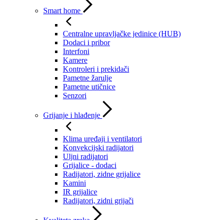
Smart home
Centralne upravljačke jedinice (HUB)
Dodaci i pribor
Interfoni
Kamere
Kontroleri i prekidači
Pametne žarulje
Pametne utičnice
Senzori
Grijanje i hlađenje
Klima uređaji i ventilatori
Konvekcijski radijatori
Uljni radijatori
Grijalice - dodaci
Radijatori, zidne grijalice
Kamini
IR grijalice
Radijatori, zidni grijači