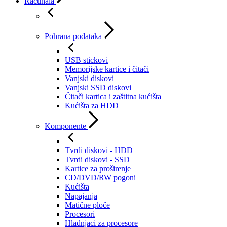
Računala
Pohrana podataka
USB stickovi
Memorijske kartice i čitači
Vanjski diskovi
Vanjski SSD diskovi
Čitači kartica i zaštitna kućišta
Kućišta za HDD
Komponente
Tvrdi diskovi - HDD
Tvrdi diskovi - SSD
Kartice za proširenje
CD/DVD/RW pogoni
Kućišta
Napajanja
Matične ploče
Procesori
Hladnjaci za procesore