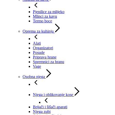
Pjenilice za mlijeko
Mlinci za kavu
Termo boce
Oprema za kuhinju
Alati
Organizatori
Posude
Priprava hrane
Spremnici za hranu
Vage
Osobna njega
Njega i oblikovanje kose
Brijači i šišači aparati
Njega zubi