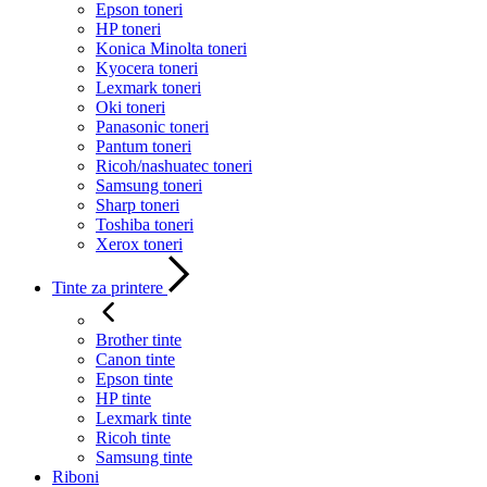
Epson toneri
HP toneri
Konica Minolta toneri
Kyocera toneri
Lexmark toneri
Oki toneri
Panasonic toneri
Pantum toneri
Ricoh/nashuatec toneri
Samsung toneri
Sharp toneri
Toshiba toneri
Xerox toneri
Tinte za printere
Brother tinte
Canon tinte
Epson tinte
HP tinte
Lexmark tinte
Ricoh tinte
Samsung tinte
Riboni