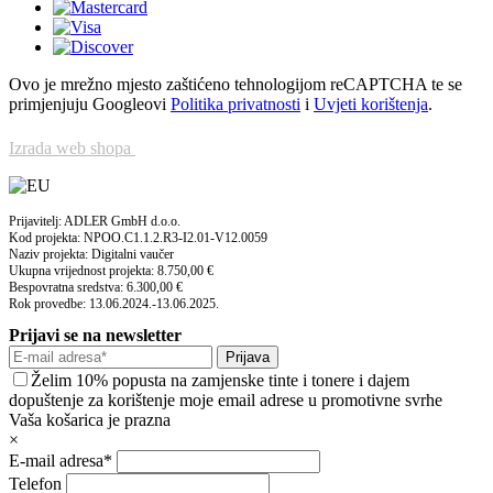
Ovo je mrežno mjesto zaštićeno tehnologijom reCAPTCHA te se
primjenjuju Googleovi
Politika privatnosti
i
Uvjeti korištenja
.
Izrada web shopa
Prijavitelj: ADLER GmbH d.o.o.
Kod projekta: NPOO.C1.1.2.R3-I2.01-V12.0059
Naziv projekta: Digitalni vaučer
Ukupna vrijednost projekta: 8.750,00 €
Bespovratna sredstva: 6.300,00 €
Rok provedbe: 13.06.2024.-13.06.2025.
Prijavi se na newsletter
Prijava
Želim 10% popusta na zamjenske tinte i tonere i dajem
dopuštenje za korištenje moje email adrese u promotivne svrhe
Vaša košarica je prazna
×
E-mail adresa*
Telefon