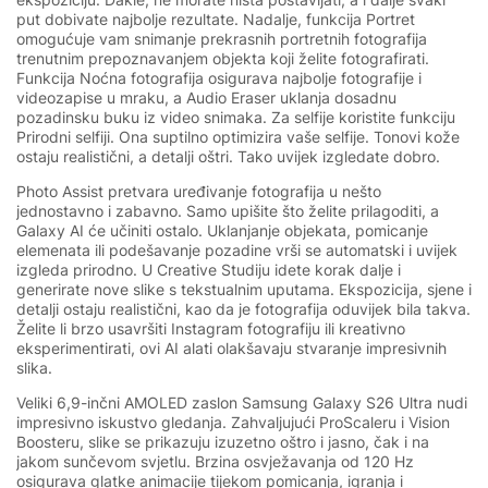
put dobivate najbolje rezultate. Nadalje, funkcija Portret
omogućuje vam snimanje prekrasnih portretnih fotografija
trenutnim prepoznavanjem objekta koji želite fotografirati.
Funkcija Noćna fotografija osigurava najbolje fotografije i
videozapise u mraku, a Audio Eraser uklanja dosadnu
pozadinsku buku iz video snimaka. Za selfije koristite funkciju
Prirodni selfiji. Ona suptilno optimizira vaše selfije. Tonovi kože
ostaju realistični, a detalji oštri. Tako uvijek izgledate dobro.
Photo Assist pretvara uređivanje fotografija u nešto
jednostavno i zabavno. Samo upišite što želite prilagoditi, a
Galaxy AI će učiniti ostalo. Uklanjanje objekata, pomicanje
elemenata ili podešavanje pozadine vrši se automatski i uvijek
izgleda prirodno. U Creative Studiju idete korak dalje i
generirate nove slike s tekstualnim uputama. Ekspozicija, sjene i
detalji ostaju realistični, kao da je fotografija oduvijek bila takva.
Želite li brzo usavršiti Instagram fotografiju ili kreativno
eksperimentirati, ovi AI alati olakšavaju stvaranje impresivnih
slika.
Veliki 6,9-inčni AMOLED zaslon Samsung Galaxy S26 Ultra nudi
impresivno iskustvo gledanja. Zahvaljujući ProScaleru i Vision
Boosteru, slike se prikazuju izuzetno oštro i jasno, čak i na
jakom sunčevom svjetlu. Brzina osvježavanja od 120 Hz
osigurava glatke animacije tijekom pomicanja, igranja i