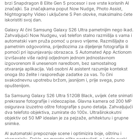
brzi Snapdragon 8 Elite Gen 5 procesor i sve vrste korisnih AI
značajki. Sa značajkama poput Now Nudge, Photo Assist,
Nightography Video i uključene S Pen olovke, maksimalno ćete
iskoristiti svoj dan.
Galaxy AI čini Samsung Galaxy S26 Ultra pametnijim nego ikad.
Zahvaljujući Now Nudgeu, vaš telefon stalno razmišlja s vama i
automatski vam pruža pomoć u pravo vrijeme. Razmišljajte o
pametnim odgovorima, prijedlozima za dijeljenje fotografija ili
pomoći pri ispunjavanju obrazaca. S Automated App Actionom
izvršavate više radnji odjednom jednom jednostavnom
izgovorenom ili unesenom naredbom, bez samostalnog
otvaranja aplikacija. Vaš osobni AI asistent razumije kontekst
onoga što želite i raspoređuje zadatke za vas. To čini
svakodnevnu upotrebu bržom, jasnijom i, prije svega, puno
opuštenijom.
Sa Samsung Galaxy S26 Ultra 512GB Black, uvijek ćete snimati
prekrasne fotografije i videozapise. Glavna kamera od 200 MP
osigurava izuzetno oštre fotografije s puno detalja. Zahvaljujući
dva telefoto objektiva, zumirate do 100x. Ultraširokokutni
objektiv od 50 MP idealan je za pejzaže, arhitekturu i grupne
snimke.
AI automatski prepoznaje scene i optimizira boje, oštrinu i
ekspoziciju. Dakle, ne morate ništa postavljati, a i dalje svaki