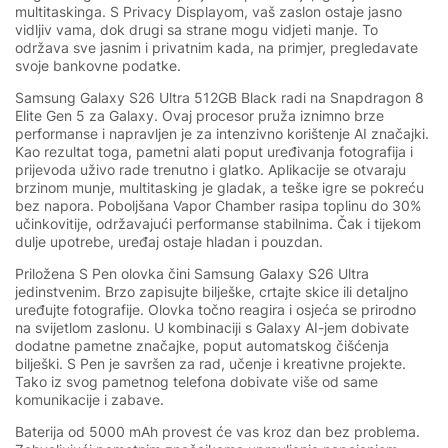
multitaskinga. S Privacy Displayom, vaš zaslon ostaje jasno
vidljiv vama, dok drugi sa strane mogu vidjeti manje. To
održava sve jasnim i privatnim kada, na primjer, pregledavate
svoje bankovne podatke.
Samsung Galaxy S26 Ultra 512GB Black radi na Snapdragon 8
Elite Gen 5 za Galaxy. Ovaj procesor pruža iznimno brze
performanse i napravljen je za intenzivno korištenje AI značajki.
Kao rezultat toga, pametni alati poput uređivanja fotografija i
prijevoda uživo rade trenutno i glatko. Aplikacije se otvaraju
brzinom munje, multitasking je gladak, a teške igre se pokreću
bez napora. Poboljšana Vapor Chamber rasipa toplinu do 30%
učinkovitije, održavajući performanse stabilnima. Čak i tijekom
dulje upotrebe, uređaj ostaje hladan i pouzdan.
Priložena S Pen olovka čini Samsung Galaxy S26 Ultra
jedinstvenim. Brzo zapisujte bilješke, crtajte skice ili detaljno
uređujte fotografije. Olovka točno reagira i osjeća se prirodno
na svijetlom zaslonu. U kombinaciji s Galaxy AI-jem dobivate
dodatne pametne značajke, poput automatskog čišćenja
bilješki. S Pen je savršen za rad, učenje i kreativne projekte.
Tako iz svog pametnog telefona dobivate više od same
komunikacije i zabave.
Baterija od 5000 mAh provest će vas kroz dan bez problema.