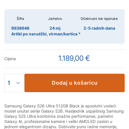
Šifra
Jamstvo
Očekivani rok isporuke
9938646
24 mj
2-5 radnih dana
Artikl po narudžbi, virman/kartica *
1.189,00 €
Cijena
Dodaj u košaricu
Samsung Galaxy S26 Ultra 512GB Black je apsolutni vodeći
model unutar serije Galaxy S26. Nasljednik uspješnog Samsung
Galaxy S25 Ultra kombinira snažne performanse, pametni
Galaxy AI, profesionalne kamere i veliki AMOLED zaslon u
jednom elegantnom dizajnu. Dobivate puno radne memorije,