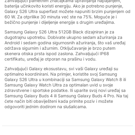
Zahvaljujući pametnim značajkama upravljanja napajanjem,
baterija učinkovito koristi energiju. Ako je potrebno punjenje,
Galaxy S26 Ultra superfast možete napuniti brzim punjenjem od
60 W. Za otprilike 30 minuta već ste na 75%. Moguće je i
bežično punjenje i dijeljenje energije s drugim uređajima.
Samsung Galaxy S26 Ultra 512GB Black dizajniran je za
dugotrajnu upotrebu. Dobivate ukupno sedam ažuriranja za
Android i sedam godina sigurnosnih ažuriranja, što vaš uređaj
održava sigurnim i ažurnim. Otključavanje je brzo putem
skenera otiska prsta ispod zaslona. Zahvaljujući IP68
certifikatu, uređaj je otporan na prašinu i vodu.
Zahvaljujući Galaxy ekosustavu, svi vaši Galaxy uređaji su
optimalno koordinirani. Na primjer, koristite svoj Samsung
Galaxy S26 Ultra u kombinaciji sa Samsung Galaxy Watch 8 ili
Samsung Galaxy Watch Ultra za optimalan uvid u svoje
zdravstvene i sportske podatke. Ili uparite svoj novi uređaj sa
Samsung Galaxy Buds 4 ili Samsung Galaxy Buds 4 Pro. Na taj
ćete način biti obaviješteni kada primite poziv i možete
odgovoriti jednim dodirom na slušalicama.