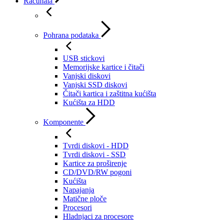
Računala
Pohrana podataka
USB stickovi
Memorijske kartice i čitači
Vanjski diskovi
Vanjski SSD diskovi
Čitači kartica i zaštitna kućišta
Kućišta za HDD
Komponente
Tvrdi diskovi - HDD
Tvrdi diskovi - SSD
Kartice za proširenje
CD/DVD/RW pogoni
Kućišta
Napajanja
Matične ploče
Procesori
Hladnjaci za procesore