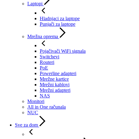
Laptopi
Hladnjaci za laptope
Punjači za laptope
Mrežna oprema
Pojačivači WiFi signala
Switchevi
Routeri
PoE
Powerline adapteri
Mrežne kartice
Mrežni kablovi
Mrežni adapteri
NAS
Monitori
All in One računala
NUC
Sve za dom