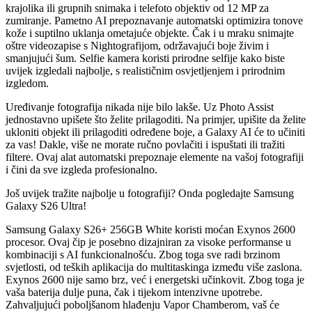
krajolika ili grupnih snimaka i telefoto objektiv od 12 MP za
zumiranje. Pametno AI prepoznavanje automatski optimizira tonove
kože i suptilno uklanja ometajuće objekte. Čak i u mraku snimajte
oštre videozapise s Nightografijom, održavajući boje živim i
smanjujući šum. Selfie kamera koristi prirodne selfije kako biste
uvijek izgledali najbolje, s realističnim osvjetljenjem i prirodnim
izgledom.
Uređivanje fotografija nikada nije bilo lakše. Uz Photo Assist
jednostavno upišete što želite prilagoditi. Na primjer, upišite da želite
ukloniti objekt ili prilagoditi određene boje, a Galaxy AI će to učiniti
za vas! Dakle, više ne morate ručno povlačiti i ispuštati ili tražiti
filtere. Ovaj alat automatski prepoznaje elemente na vašoj fotografiji
i čini da sve izgleda profesionalno.
Još uvijek tražite najbolje u fotografiji? Onda pogledajte Samsung
Galaxy S26 Ultra!
Samsung Galaxy S26+ 256GB White koristi moćan Exynos 2600
procesor. Ovaj čip je posebno dizajniran za visoke performanse u
kombinaciji s AI funkcionalnošću. Zbog toga sve radi brzinom
svjetlosti, od teških aplikacija do multitaskinga između više zaslona.
Exynos 2600 nije samo brz, već i energetski učinkovit. Zbog toga je
vaša baterija dulje puna, čak i tijekom intenzivne upotrebe.
Zahvaljujući poboljšanom hlađenju Vapor Chamberom, vaš će