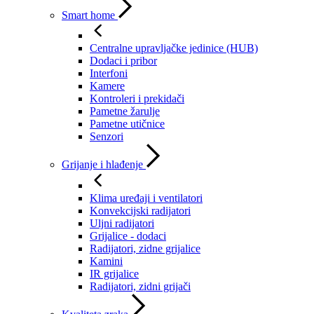
Smart home
Centralne upravljačke jedinice (HUB)
Dodaci i pribor
Interfoni
Kamere
Kontroleri i prekidači
Pametne žarulje
Pametne utičnice
Senzori
Grijanje i hlađenje
Klima uređaji i ventilatori
Konvekcijski radijatori
Uljni radijatori
Grijalice - dodaci
Radijatori, zidne grijalice
Kamini
IR grijalice
Radijatori, zidni grijači