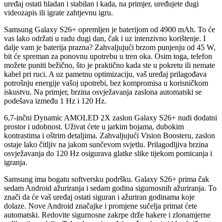
uređaj ostati hladan i stabilan i kada, na primjer, uređujete dugi
videozapis ili igrate zahtjevnu igru.
Samsung Galaxy S26+ opremljen je baterijom od 4900 mAh. To će
vas lako održati u radu dugi dan, čak i uz intenzivno korištenje. I
dalje vam je baterija prazna? Zahvaljujući brzom punjenju od 45 W,
bit će spreman za ponovnu upotrebu u tren oka. Osim toga, telefon
možete puniti bežično, što je praktično kada ste u pokretu ili nemate
kabel pri ruci. A uz pametnu optimizaciju, vaš uređaj prilagođava
potrošnju energije vašoj upotrebi, bez kompromisa u korisničkom
iskustvu. Na primjer, brzina osvježavanja zaslona automatski se
podešava između 1 Hz i 120 Hz.
6,7-inčni Dynamic AMOLED 2X zaslon Galaxy S26+ nudi dodatni
prostor i udobnost. Uživat ćete u jarkim bojama, dubokim
kontrastima i oštrim detaljima. Zahvaljujući Vision Boosteru, zaslon
ostaje lako čitljiv na jakom sunčevom svjetlu. Prilagodljiva brzina
osvježavanja do 120 Hz osigurava glatke slike tijekom pomicanja i
igranja.
Samsung ima bogatu softversku podršku. Galaxy S26+ prima čak
sedam Android ažuriranja i sedam godina sigurnosnih ažuriranja. To
znači da će vaš uređaj ostati siguran i ažuriran godinama koje
dolaze. Nove Android značajke i promjene sučelja primat ćete
automatski. Redovite sigurnosne zakrpe drže hakere i zlonamjerne