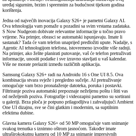
uređaj sigurnim, brzim i spremnim za budućnost tijekom godina
korištenja.
Jedna od najvećih inovacija Galaxy S26+ je pametni Galaxy AI.
Ova tehnologija vam pomaže u pozadini sa svim vrstama zadataka.
S Now Nudgeom dobivate relevantne informacije u točno pravo
vrijeme. Na primjer, obrasci se automatski ispunjavaju. Imate li
sastanak? Tada će vam telefon unaprijed predložiti upute. Nadalje, s
Agentic AI tehnologijom telefona, istovremeno izvodite više radnji.
Na primjer, ako želite planirati putovanje, vaš će telefon pretraživati
informacije, unositi podatke i sve izravno stavljati u vaš kalendar.
Više ne morate prelaziti između različitih aplikacija.
Samsung Galaxy S26+ radi na Androidu 16 s One UI 8.5. Ova
kombinacija stvara svježe i pregledno sučelje. AI pretraživanje
omogućuje vam brzo pronalaženje datoteka, poruka i postavki.
Filtriranje poziva automatski prepoznaje neželjenu poštu i štiti vas
od neželjenih poziva. Fotografije i videozapisi pametno su sortirani
u galeriji. Brza ploča je potpuno prilagodljiva i zahvaljujući Ambient
One UI dizajnu, sve se čini glatkim i modernim, sa suptilnim
efektima dubine.
Glavna kamera Galaxy S26+ od 50 MP omogućuje vam snimanje
svakog trenutka s iznimno oštrom jasnoćom. Također imate
ultraširokokutnu kameru od 10 MP za snimanje impresivnih