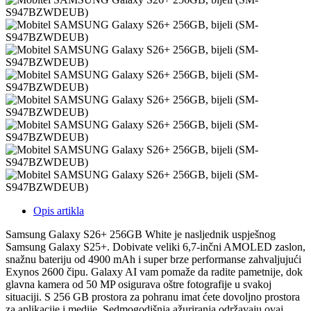
Opis artikla
Samsung Galaxy S26+ 256GB White je nasljednik uspješnog
Samsung Galaxy S25+. Dobivate veliki 6,7-inčni AMOLED zaslon,
snažnu bateriju od 4900 mAh i super brze performanse zahvaljujući
Exynos 2600 čipu. Galaxy AI vam pomaže da radite pametnije, dok
glavna kamera od 50 MP osigurava oštre fotografije u svakoj
situaciji. S 256 GB prostora za pohranu imat ćete dovoljno prostora
za aplikacije i medije. Sedmogodišnja ažuriranja održavaju ovaj