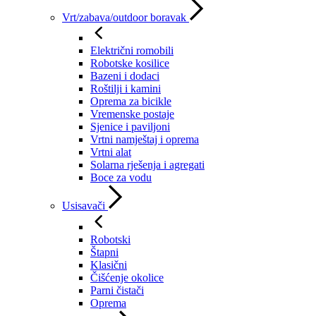
Vrt/zabava/outdoor boravak
Električni romobili
Robotske kosilice
Bazeni i dodaci
Roštilji i kamini
Oprema za bicikle
Vremenske postaje
Sjenice i paviljoni
Vrtni namještaj i oprema
Vrtni alat
Solarna rješenja i agregati
Boce za vodu
Usisavači
Robotski
Štapni
Klasični
Čišćenje okolice
Parni čistači
Oprema