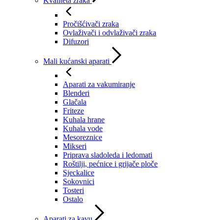
Kvaliteta zraka
Pročišćivači zraka
Ovlaživači i odvlaživači zraka
Difuzori
Mali kućanski aparati
Aparati za vakumiranje
Blenderi
Glačala
Friteze
Kuhala hrane
Kuhala vode
Mesoreznice
Mikseri
Priprava sladoleda i ledomati
Roštilji, pećnice i grijače ploče
Sjeckalice
Sokovnici
Tosteri
Ostalo
Aparati za kavu