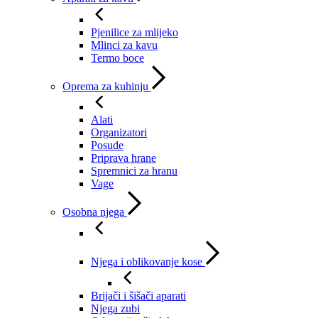
Pjenilice za mlijeko
Mlinci za kavu
Termo boce
Oprema za kuhinju
Alati
Organizatori
Posude
Priprava hrane
Spremnici za hranu
Vage
Osobna njega
Njega i oblikovanje kose
Brijači i šišači aparati
Njega zubi