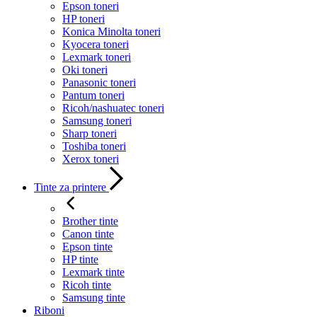
Epson toneri
HP toneri
Konica Minolta toneri
Kyocera toneri
Lexmark toneri
Oki toneri
Panasonic toneri
Pantum toneri
Ricoh/nashuatec toneri
Samsung toneri
Sharp toneri
Toshiba toneri
Xerox toneri
Tinte za printere
Brother tinte
Canon tinte
Epson tinte
HP tinte
Lexmark tinte
Ricoh tinte
Samsung tinte
Riboni