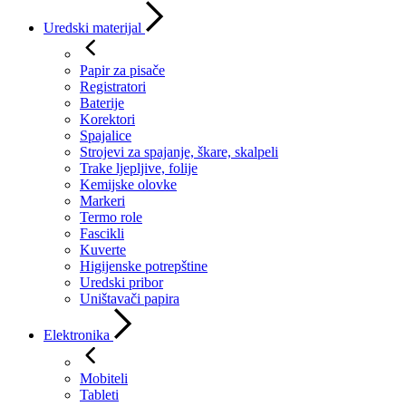
Uredski materijal
Papir za pisače
Registratori
Baterije
Korektori
Spajalice
Strojevi za spajanje, škare, skalpeli
Trake ljepljive, folije
Kemijske olovke
Markeri
Termo role
Fascikli
Kuverte
Higijenske potrepštine
Uredski pribor
Uništavači papira
Elektronika
Mobiteli
Tableti