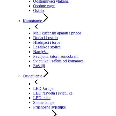
Odstranjivači vlakana
Osobne vage
Ostalo
Kampiranje
Mali kućanski aparati i pribor
Dodaci i ostalo
Hladnjaci i torbe
Ležaljke i stolice
Namještaj
Paviljoni. šatori, suncobrani
Svjetiljke i zaštita od komaraca
Roštilji
Osvjetljenje
LED žarulje
LED rasvjeta i svjetiljke
LED trake
Stolne lampe
Prijenosne svjetiljke