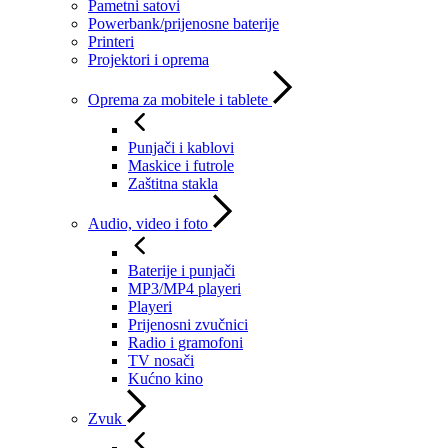
Pametni satovi
Powerbank/prijenosne baterije
Printeri
Projektori i oprema
Oprema za mobitele i tablete
Punjači i kablovi
Maskice i futrole
Zaštitna stakla
Audio, video i foto
Baterije i punjači
MP3/MP4 playeri
Playeri
Prijenosni zvučnici
Radio i gramofoni
TV nosači
Kućno kino
Zvuk