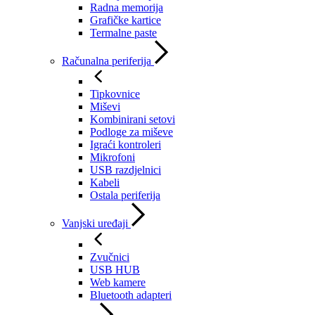
Radna memorija
Grafičke kartice
Termalne paste
Računalna periferija
Tipkovnice
Miševi
Kombinirani setovi
Podloge za miševe
Igraći kontroleri
Mikrofoni
USB razdjelnici
Kabeli
Ostala periferija
Vanjski uređaji
Zvučnici
USB HUB
Web kamere
Bluetooth adapteri