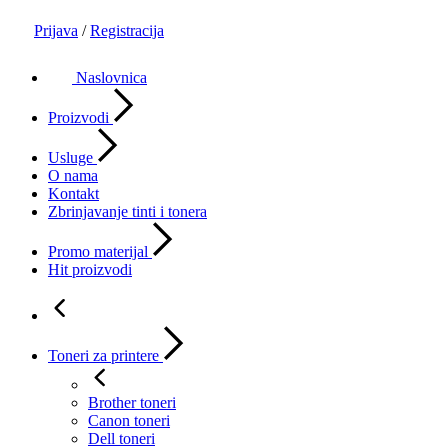
Prijava
/
Registracija
Naslovnica
Proizvodi
Usluge
O nama
Kontakt
Zbrinjavanje tinti i tonera
Promo materijal
Hit proizvodi
Toneri za printere
Brother toneri
Canon toneri
Dell toneri