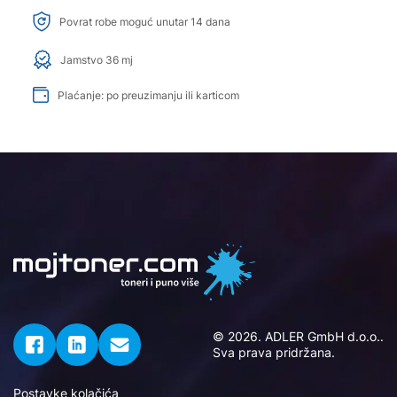
Povrat robe moguć unutar 14 dana
Jamstvo 36 mj
Plaćanje: po preuzimanju ili karticom
© 2026. ADLER GmbH d.o.o..
Sva prava pridržana.
Postavke kolačića