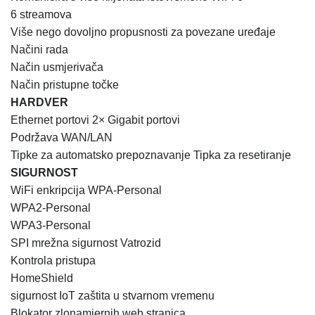
6 streamova
Više nego dovoljno propusnosti za povezane uređaje
Načini rada
Način usmjerivača
Način pristupne točke
HARDVER
Ethernet portovi 2× Gigabit portovi
Podržava WAN/LAN
Tipke za
automatsko prepoznavanje Tipka za resetiranje
SIGURNOST
WiFi enkripcija WPA-Personal
WPA2-Personal
WPA3-Personal
SPI mrežna sigurnost Vatrozid
Kontrola pristupa
HomeShield
sigurnost IoT zaštita u stvarnom vremenu
Blokator zlonamjernih web stranica