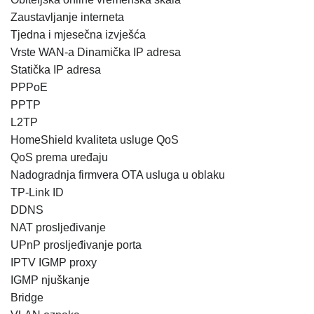
Zaustavljanje interneta
Tjedna i mjesečna izvješća
Vrste WAN-a Dinamička IP adresa
Statička IP adresa
PPPoE
PPTP
L2TP
HomeShield kvaliteta usluge QoS
QoS prema uređaju
Nadogradnja firmvera OTA usluga u oblaku
TP-Link ID
DDNS
NAT prosljeđivanje
UPnP prosljeđivanje porta
IPTV IGMP proxy
IGMP njuškanje
Bridge