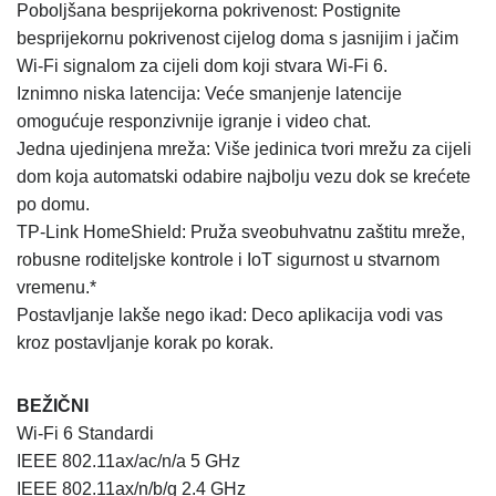
Poboljšana besprijekorna pokrivenost: Postignite
besprijekornu pokrivenost cijelog doma s jasnijim i jačim
Wi-Fi signalom za cijeli dom koji stvara Wi-Fi 6.
Iznimno niska latencija: Veće smanjenje latencije
omogućuje responzivnije igranje i video chat.
Jedna ujedinjena mreža: Više jedinica tvori mrežu za cijeli
dom koja automatski odabire najbolju vezu dok se krećete
po domu.
TP-Link HomeShield: Pruža sveobuhvatnu zaštitu mreže,
robusne roditeljske kontrole i IoT sigurnost u stvarnom
vremenu.*
Postavljanje lakše nego ikad: Deco aplikacija vodi vas
kroz postavljanje korak po korak.
BEŽIČNI
Wi-Fi 6 Standardi
IEEE 802.11ax/ac/n/a 5 GHz
IEEE 802.11ax/n/b/g 2.4 GHz