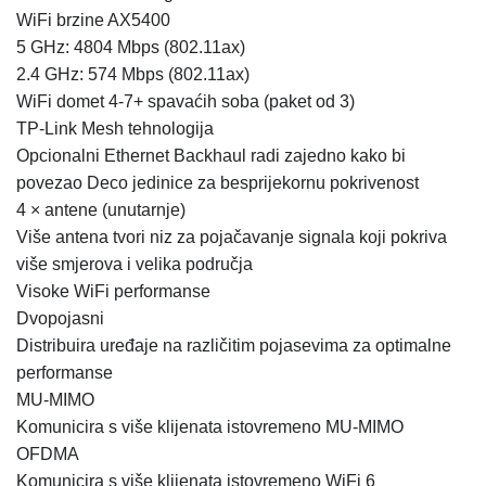
WiFi brzine AX5400
5 GHz: 4804 Mbps (802.11ax)
2.4 GHz: 574 Mbps (802.11ax)
WiFi domet 4-7+ spavaćih soba (paket od 3)
TP-Link Mesh tehnologija
Opcionalni Ethernet Backhaul radi zajedno kako bi
povezao Deco jedinice za besprijekornu pokrivenost
4 × antene (unutarnje)
Više antena tvori niz za pojačavanje signala koji pokriva
više smjerova i velika područja
Visoke WiFi performanse
Dvopojasni
Distribuira uređaje na različitim pojasevima za optimalne
performanse
MU-MIMO
Komunicira s više klijenata istovremeno MU-MIMO
OFDMA
Komunicira s više klijenata istovremeno WiFi 6