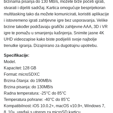
brzinama pisanja do 130 MB/s, možete brže početi igrati,
stvarati i dijeliti sadržaj. Kartica omogućuje besprijekoran
multitasking tako da možete komunicirati, koristiti aplikacije
i istovremeno igrati zahtjevne igre bez usporavanja. Velike
brzine također podržavaju grafički zahtjevne AAA, 3D i VR
igre te pomažu u smanjenju kašnjenja. Snimite jasne 4K
UHD videozapise kako biste podijelili svoje najbolje
trenutke igranja. Dizajnirano za dugotrajnu upotrebu.
Specifikacije:
Model.
Kapacitet: 128 GB
Format: microSDXC
Brzina čitanja: do 190MB/s
Brzina pisanja: do 130MB/s
Radna temperatura: -25°C do 85°C
Temperatura pohrane: -40°C do 85°C
Kompatibilnost: iOS 10.0.2+, macOS v10.9+, Windows 7,
8, 10+, uređaji s utorom za microSD karticu