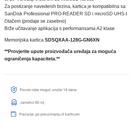
Za postizanje navedenih brzina, kartica je kompatibilna sa
SanDisk Professional PRO-READER SD i microSD UHS-I
čitačem (prodaje se zasebno)
Brže učitavanje aplikacija s performansama A2 klase
Memorijska kartica
SDSQXAA-128G-GN6XN
**Provjerite upute proizvođača uređaja za moguća
ograničenja kapaciteta.**
Povrat robe moguć unutar 14 dana
Jamstvo 60 mj
Plaćanje: po preuzimanju ili karticom