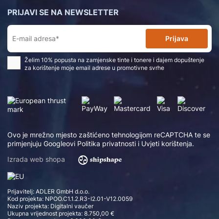
PRIJAVI SE NA NEWSLETTER
Prijava
Želim 10% popusta na zamjenske tinte i tonere i dajem dopuštenje
za korištenje moje email adrese u promotivne svrhe
Ovo je mrežno mjesto zaštićeno tehnologijom reCAPTCHA te se
primjenjuju Googleovi
Politika privatnosti
i
Uvjeti korištenja
.
Izrada web shopa
Prijavitelj: ADLER GmbH d.o.o.
Kod projekta: NPOO.C1.1.2.R3-I2.01-V12.0059
Naziv projekta: Digitalni vaučer
Ukupna vrijednost projekta: 8.750,00 €