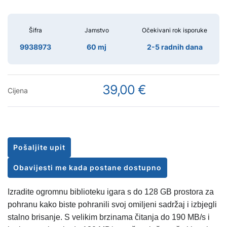
Šifra
Jamstvo
Očekivani rok isporuke
9938973
60 mj
2-5 radnih dana
39,00 €
Cijena
Pošaljite upit
Obavijesti me kada postane dostupno
Izradite ogromnu biblioteku igara s do 128 GB prostora za
pohranu kako biste pohranili svoj omiljeni sadržaj i izbjegli
stalno brisanje. S velikim brzinama čitanja do 190 MB/s i