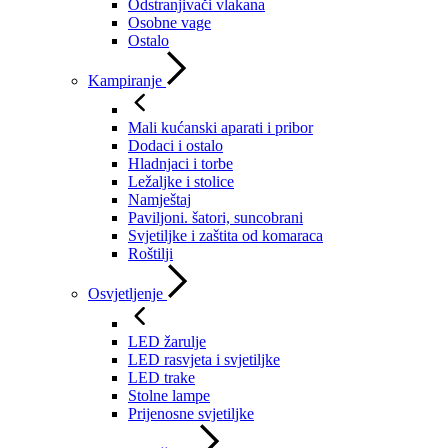
Odstranjivači vlakana
Osobne vage
Ostalo
Kampiranje
Mali kućanski aparati i pribor
Dodaci i ostalo
Hladnjaci i torbe
Ležaljke i stolice
Namještaj
Paviljoni. šatori, suncobrani
Svjetiljke i zaštita od komaraca
Roštilji
Osvjetljenje
LED žarulje
LED rasvjeta i svjetiljke
LED trake
Stolne lampe
Prijenosne svjetiljke