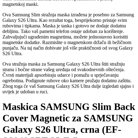
magnetskoj maski.
Ova Samsung Slim stražnja maska izrađena je posebno za Samsung
Galaxy S26 Ultra. Kao rezultat toga, besprijekorno pristaje svim
rubovima i tipkama. Maska je tanka i gotovo ne dodaje dodatnu
debljinu. Tako vaš pametni telefon ostaje udoban za korištenje.
Zahvaljujući ugrađenim magnetima, možete jednostavno koristiti
magnetske dodatke. Razmislite o magnetskom držaču ili bežičnom
punjaču. Na taj način dobivate još više praktičnosti od svog Galaxy
S26 Ultra.
Ova stražnja maska za Samsung Galaxy S26 Ultra štiti stražnju
stranu i bočne strane vašeg uređaja od svakodnevnih oštećenja.
Čvrsti materijali apsorbiraju udarce i pomažu u sprječavanju
ogrebotina. Podignute rubove oko kamere pružaju dodatnu zaštitu.
Zbog toga će vaš Samsung Galaxy S26 Ultra dulje izgledati sjajno i
uvijek je udoban u ruci.
Maskica SAMSUNG Slim Back
Cover Magnetic za SAMSUNG
Galaxy S26 Ultra, crna (EF-