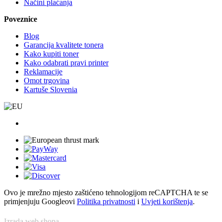
Načini plaćanja
Poveznice
Blog
Garancija kvalitete tonera
Kako kupiti toner
Kako odabrati pravi printer
Reklamacije
Omot trgovina
Kartuše Slovenia
Ovo je mrežno mjesto zaštićeno tehnologijom reCAPTCHA te se
primjenjuju Googleovi
Politika privatnosti
i
Uvjeti korištenja
.
Izrada web shopa