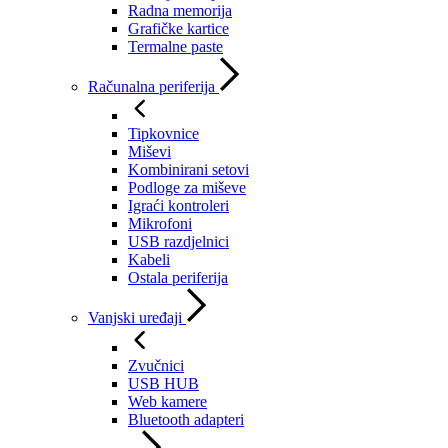
Radna memorija
Grafičke kartice
Termalne paste
Računalna periferija
Tipkovnice
Miševi
Kombinirani setovi
Podloge za miševe
Igraći kontroleri
Mikrofoni
USB razdjelnici
Kabeli
Ostala periferija
Vanjski uređaji
Zvučnici
USB HUB
Web kamere
Bluetooth adapteri