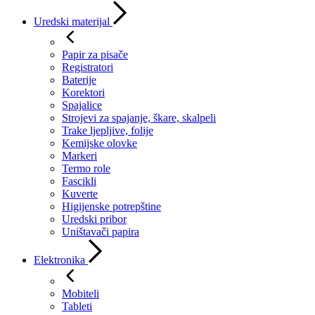
Uredski materijal
Papir za pisače
Registratori
Baterije
Korektori
Spajalice
Strojevi za spajanje, škare, skalpeli
Trake ljepljive, folije
Kemijske olovke
Markeri
Termo role
Fascikli
Kuverte
Higijenske potrepštine
Uredski pribor
Uništavači papira
Elektronika
Mobiteli
Tableti