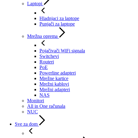
Laptopi
Hladnjaci za laptope
Punjači za laptope
Mrežna oprema
Pojačivači WiFi signala
Switchevi
Routeri
PoE
Powerline adapteri
Mrežne kartice
Mrežni kablovi
Mrežni adapteri
NAS
Monitori
All in One računala
NUC
Sve za dom