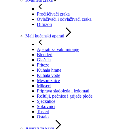
Kvaliteta zraka
Pročišćivači zraka
Ovlaživači i odvlaživači zraka
Difuzori
Mali kućanski aparati
Aparati za vakumiranje
Blenderi
Glačala
Friteze
Kuhala hrane
Kuhala vode
Mesoreznice
Mikseri
Priprava sladoleda i ledomati
Roštilji, pećnice i grijače ploče
Sjeckalice
Sokovnici
Tosteri
Ostalo
Aparati za kavu