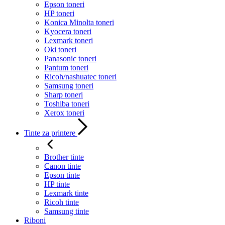
Epson toneri
HP toneri
Konica Minolta toneri
Kyocera toneri
Lexmark toneri
Oki toneri
Panasonic toneri
Pantum toneri
Ricoh/nashuatec toneri
Samsung toneri
Sharp toneri
Toshiba toneri
Xerox toneri
Tinte za printere
Brother tinte
Canon tinte
Epson tinte
HP tinte
Lexmark tinte
Ricoh tinte
Samsung tinte
Riboni