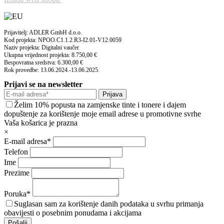
Prijavitelj: ADLER GmbH d.o.o.
Kod projekta: NPOO.C1.1.2.R3-I2.01-V12.0059
Naziv projekta: Digitalni vaučer
Ukupna vrijednost projekta: 8.750,00 €
Bespovratna sredstva: 6.300,00 €
Rok provedbe: 13.06.2024.-13.06.2025.
Prijavi se na newsletter
Prijava
Želim 10% popusta na zamjenske tinte i tonere i dajem
dopuštenje za korištenje moje email adrese u promotivne svrhe
Vaša košarica je prazna
×
E-mail adresa*
Telefon
Ime
Prezime
Poruka*
Suglasan sam za korištenje danih podataka u svrhu primanja
obavijesti o posebnim ponudama i akcijama
Pošalji