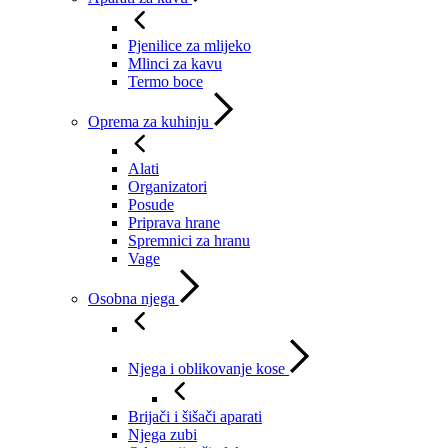
Pjenilice za mlijeko
Mlinci za kavu
Termo boce
Oprema za kuhinju
Alati
Organizatori
Posude
Priprava hrane
Spremnici za hranu
Vage
Osobna njega
Njega i oblikovanje kose
Brijači i šišači aparati
Njega zubi