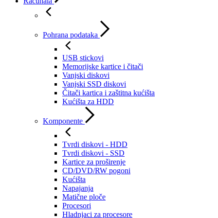
Računala
Pohrana podataka
USB stickovi
Memorijske kartice i čitači
Vanjski diskovi
Vanjski SSD diskovi
Čitači kartica i zaštitna kućišta
Kućišta za HDD
Komponente
Tvrdi diskovi - HDD
Tvrdi diskovi - SSD
Kartice za proširenje
CD/DVD/RW pogoni
Kućišta
Napajanja
Matične ploče
Procesori
Hladnjaci za procesore