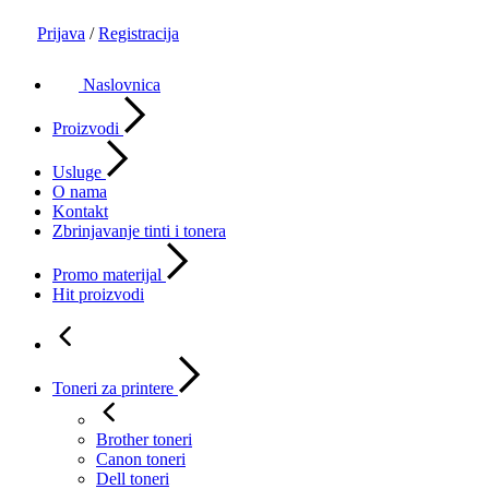
Prijava
/
Registracija
Naslovnica
Proizvodi
Usluge
O nama
Kontakt
Zbrinjavanje tinti i tonera
Promo materijal
Hit proizvodi
Toneri za printere
Brother toneri
Canon toneri
Dell toneri