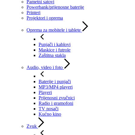
Pametni satovi
Powerbank/prijenosne baterije
Printeri
Projektori i oprema
Oprema za mobitele i tablete
Punjači i kablovi
Maskice i futrole
Zaštitna stakla
Audio, video i foto
Baterije i punjači
MP3/MP4 playeri
Playeri
Prijenosni zvučnici
Radio i gramofoni
TV nosači
Kućno kino
Zvuk