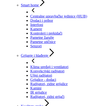
Smart home
Centralne upravljačke jedinice (HUB)
Dodaci i pribor
Interfoni
Kamere
Kontroleri i prekidači
Pametne žarulje
Pametne utičnice
Senzori
Grijanje i hlađenje
Klima uređaji i ventilatori
Konvekcijski radijatori
Uljni radijatori
Grijalice - dodaci
Radijatori, zidne grijalice
Kamini
IR grijalice
Radijatori, zidni grijači