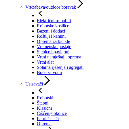
Vrt/zabava/outdoor boravak
Električni romobili
Robotske kosilice
Bazeni i dodaci
Roštilji i kamini
Oprema za bicikle
Vremenske postaje
Sjenice i paviljoni
Vrtni namještaj i oprema
Vrtni alat
Solarna rješenja i agregati
Boce za vodu
Usisavači
Robotski
Štapni
Klasični
Čišćenje okolice
Parni čistači
Oprema