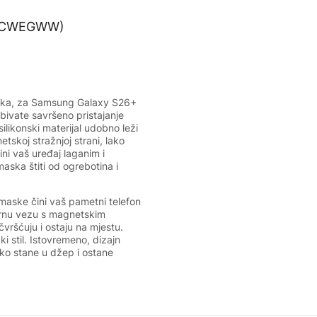
tska, za Samsung Galaxy S26+
obivate savršeno pristajanje
ilikonski materijal udobno leži
tskoj stražnjoj strani, lako
ni vaš uređaj laganim i
ska štiti od ogrebotina i
maske čini vaš pametni telefon
urnu vezu s magnetskim
vršćuju i ostaju na mjestu.
i stil. Istovremeno, dizajn
ko stane u džep i ostane