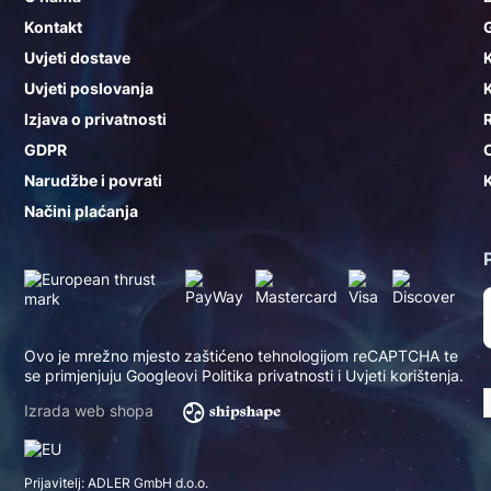
Kontakt
G
Uvjeti dostave
K
Uvjeti poslovanja
K
Izjava o privatnosti
GDPR
Narudžbe i povrati
K
Načini plaćanja
Ovo je mrežno mjesto zaštićeno tehnologijom reCAPTCHA te
se primjenjuju Googleovi
Politika privatnosti
i
Uvjeti korištenja
.
Izrada web shopa
Prijavitelj: ADLER GmbH d.o.o.