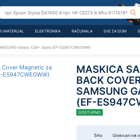
I MATERIJAL
ELEKTRONIKA
RAČUNALA
SVE ZA DOM
S
 SAMSUNG Galaxy S26+, bijela (EF-ES947CWEGWW)
MASKICA SA
BACK COVER
SAMSUNG GA
(EF-ES947
DOSTUPNO
Šifra
Očekivani rok i