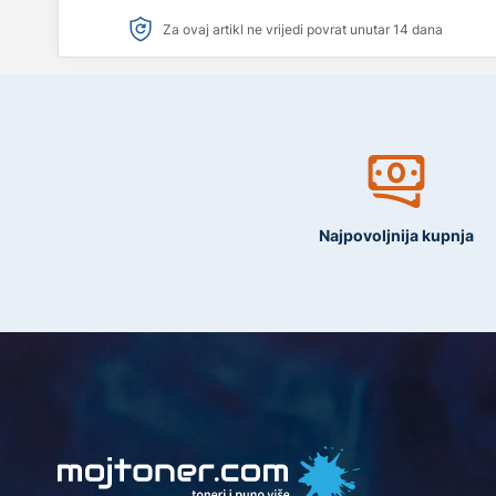
Za ovaj artikl ne vrijedi povrat unutar 14 dana
Najpovoljnija kupnja