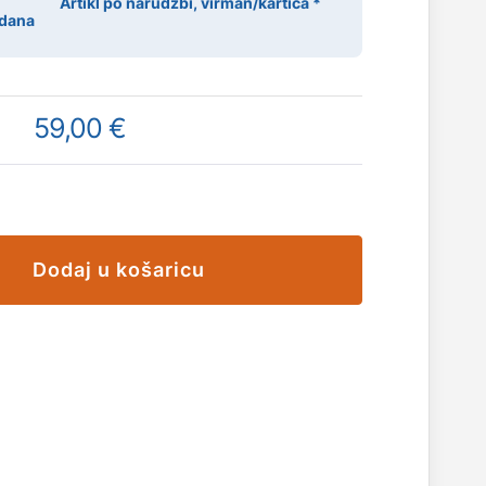
Artikl po narudžbi, virman/kartica *
 dana
59,00 €
Dodaj u košaricu