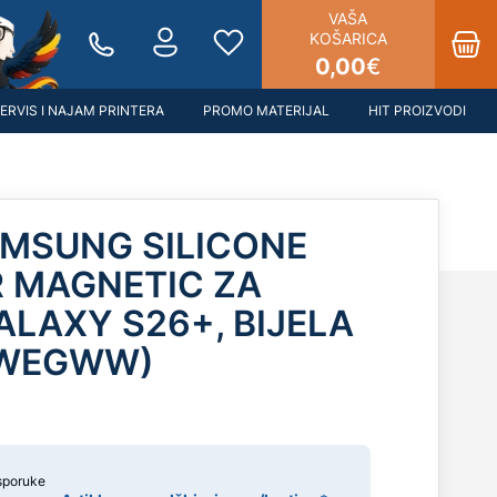
VAŠA
KOŠARICA
0,00
€
ERVIS I NAJAM PRINTERA
PROMO MATERIJAL
HIT PROIZVODI
MSUNG SILICONE
 MAGNETIC ZA
LAXY S26+, BIJELA
CWEGWW)
sporuke