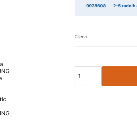
9938608
2-5 radnih
Cijena