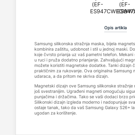
Opis artikla
Samsung silikonska stražnja maska, bijela magne
kombinira zaštitu, udobnost i stil u jednoj maski. D
koje čvrsto prianja uz vaš pametni telefon. Mekani s
u ruci i pruža dodatno prianjanje. Zahvaljujući magne
možete koristiti magnetske dodatke. Tanki dizajn či
praktičnim za rukovanje. Ova originalna Samsung ma
udaraca, a da pritom ne skriva dizajn.
Magnetski dizajn ove Samsung silikonske stražnje 
još svestranijim. Ugrađeni magneti omogućuju sig
punjačima i držačima. Tako se vaši dodaci brzo prič
Silikonski dizajn izgleda moderno i nadopunjuje svak
ostaje tanak, tako da vaš Samsung Galaxy S26+ la
ugodan za korištenje.