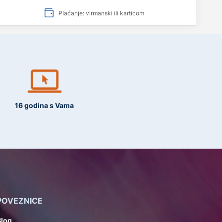
Plaćanje: virmanski ili karticom
16 godina s Vama
POVEZNICE
Blog