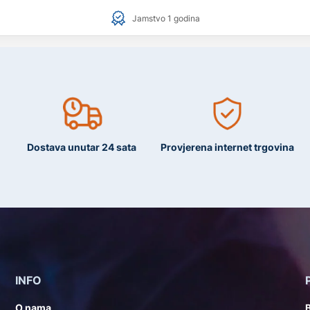
Jamstvo 1 godina
Dostava unutar 24 sata
Provjerena internet trgovina
INFO
O nama