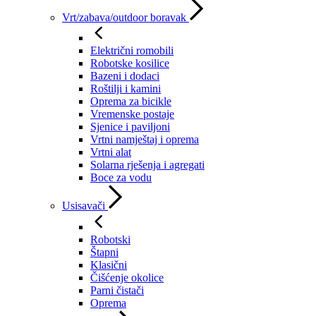
Vrt/zabava/outdoor boravak
Električni romobili
Robotske kosilice
Bazeni i dodaci
Roštilji i kamini
Oprema za bicikle
Vremenske postaje
Sjenice i paviljoni
Vrtni namještaj i oprema
Vrtni alat
Solarna rješenja i agregati
Boce za vodu
Usisavači
Robotski
Štapni
Klasični
Čišćenje okolice
Parni čistači
Oprema