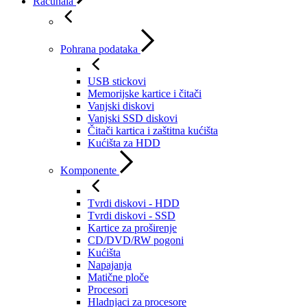
Računala
Pohrana podataka
USB stickovi
Memorijske kartice i čitači
Vanjski diskovi
Vanjski SSD diskovi
Čitači kartica i zaštitna kućišta
Kućišta za HDD
Komponente
Tvrdi diskovi - HDD
Tvrdi diskovi - SSD
Kartice za proširenje
CD/DVD/RW pogoni
Kućišta
Napajanja
Matične ploče
Procesori
Hladnjaci za procesore