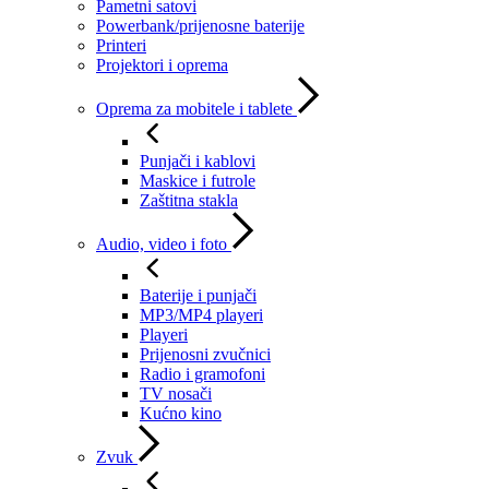
Pametni satovi
Powerbank/prijenosne baterije
Printeri
Projektori i oprema
Oprema za mobitele i tablete
Punjači i kablovi
Maskice i futrole
Zaštitna stakla
Audio, video i foto
Baterije i punjači
MP3/MP4 playeri
Playeri
Prijenosni zvučnici
Radio i gramofoni
TV nosači
Kućno kino
Zvuk