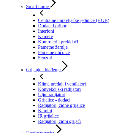
Smart home
Centralne upravljačke jedinice (HUB)
Dodaci i pribor
Interfoni
Kamere
Kontroleri i prekidači
Pametne žarulje
Pametne utičnice
Senzori
Grijanje i hlađenje
Klima uređaji i ventilatori
Konvekcijski radijatori
Uljni radijatori
Grijalice - dodaci
Radijatori, zidne grijalice
Kamini
IR grijalice
Radijatori, zidni grijači