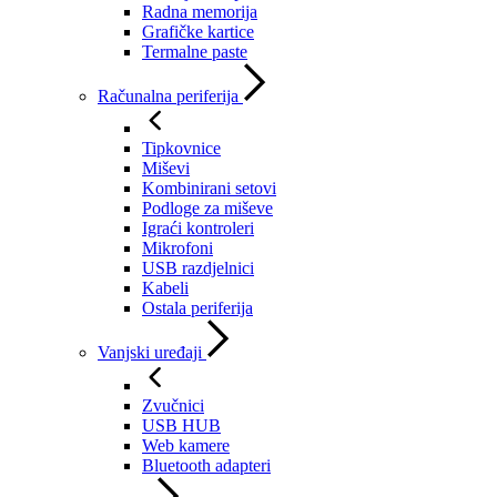
Radna memorija
Grafičke kartice
Termalne paste
Računalna periferija
Tipkovnice
Miševi
Kombinirani setovi
Podloge za miševe
Igraći kontroleri
Mikrofoni
USB razdjelnici
Kabeli
Ostala periferija
Vanjski uređaji
Zvučnici
USB HUB
Web kamere
Bluetooth adapteri