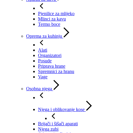
Pjenilice za mlijeko
Mlinci za kavu
Termo boce
Oprema za kuhinju
Alati
Organizatori
Posude
Priprava hrane
Spremnici za hranu
Vage
Osobna njega
Njega i oblikovanje kose
Brijači i šišači aparati
Njega zubi