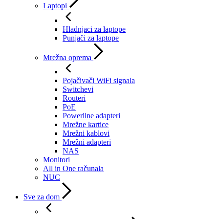
Laptopi
Hladnjaci za laptope
Punjači za laptope
Mrežna oprema
Pojačivači WiFi signala
Switchevi
Routeri
PoE
Powerline adapteri
Mrežne kartice
Mrežni kablovi
Mrežni adapteri
NAS
Monitori
All in One računala
NUC
Sve za dom