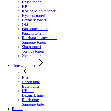
Epson toneri
HP toneri
Konica Minolta toneri
Kyocera toneri
Lexmark toneri
Oki toneri
Panasonic toneri
Pantum toneri
Ricoh/nashuatec toneri
Samsung toneri
Sharp toneri
Toshiba toneri
Xerox toneri
Tinte za printere
Brother tinte
Canon tinte
Epson tinte
HP tinte
Lexmark tinte
Ricoh tinte
Samsung tinte
Riboni