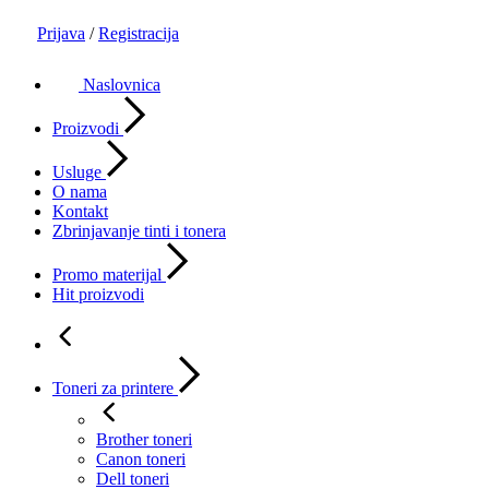
Prijava
/
Registracija
Naslovnica
Proizvodi
Usluge
O nama
Kontakt
Zbrinjavanje tinti i tonera
Promo materijal
Hit proizvodi
Toneri za printere
Brother toneri
Canon toneri
Dell toneri