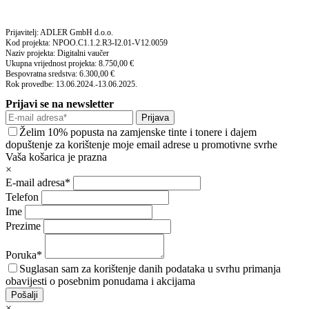
Prijavitelj: ADLER GmbH d.o.o.
Kod projekta: NPOO.C1.1.2.R3-I2.01-V12.0059
Naziv projekta: Digitalni vaučer
Ukupna vrijednost projekta: 8.750,00 €
Bespovratna sredstva: 6.300,00 €
Rok provedbe: 13.06.2024.-13.06.2025.
Prijavi se na newsletter
Prijava
Želim 10% popusta na zamjenske tinte i tonere i dajem
dopuštenje za korištenje moje email adrese u promotivne svrhe
Vaša košarica je prazna
×
E-mail adresa*
Telefon
Ime
Prezime
Poruka*
Suglasan sam za korištenje danih podataka u svrhu primanja
obavijesti o posebnim ponudama i akcijama
Pošalji
×