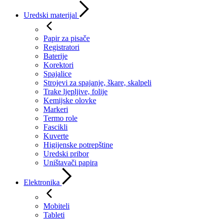
Uredski materijal
Papir za pisače
Registratori
Baterije
Korektori
Spajalice
Strojevi za spajanje, škare, skalpeli
Trake ljepljive, folije
Kemijske olovke
Markeri
Termo role
Fascikli
Kuverte
Higijenske potrepštine
Uredski pribor
Uništavači papira
Elektronika
Mobiteli
Tableti