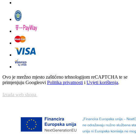
Ovo je mrežno mjesto zaštićeno tehnologijom reCAPTCHA te se
primjenjuju Googleovi
Politika privatnosti
i
Uvjeti korištenja
.
Izrada web shopa