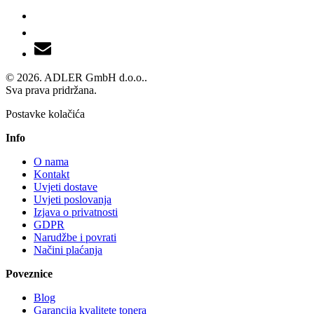
© 2026. ADLER GmbH d.o.o..
Sva prava pridržana.
Postavke kolačića
Info
O nama
Kontakt
Uvjeti dostave
Uvjeti poslovanja
Izjava o privatnosti
GDPR
Narudžbe i povrati
Načini plaćanja
Poveznice
Blog
Garancija kvalitete tonera