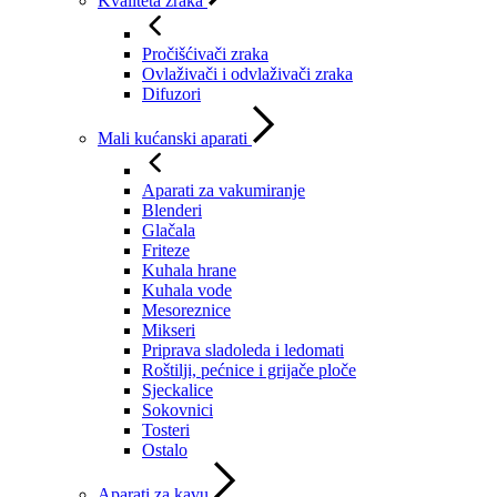
Kvaliteta zraka
Pročišćivači zraka
Ovlaživači i odvlaživači zraka
Difuzori
Mali kućanski aparati
Aparati za vakumiranje
Blenderi
Glačala
Friteze
Kuhala hrane
Kuhala vode
Mesoreznice
Mikseri
Priprava sladoleda i ledomati
Roštilji, pećnice i grijače ploče
Sjeckalice
Sokovnici
Tosteri
Ostalo
Aparati za kavu