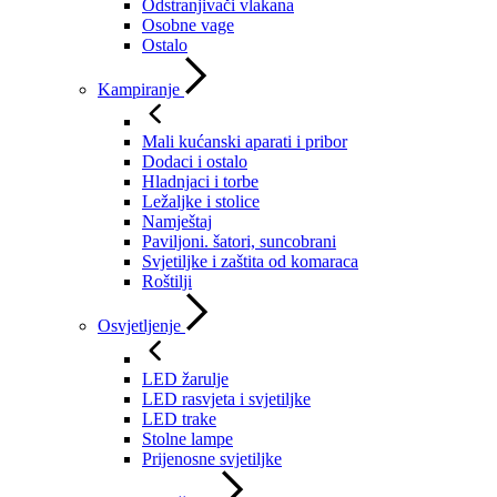
Odstranjivači vlakana
Osobne vage
Ostalo
Kampiranje
Mali kućanski aparati i pribor
Dodaci i ostalo
Hladnjaci i torbe
Ležaljke i stolice
Namještaj
Paviljoni. šatori, suncobrani
Svjetiljke i zaštita od komaraca
Roštilji
Osvjetljenje
LED žarulje
LED rasvjeta i svjetiljke
LED trake
Stolne lampe
Prijenosne svjetiljke