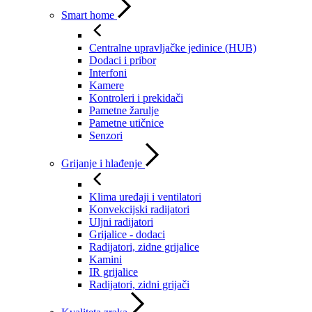
Smart home
Centralne upravljačke jedinice (HUB)
Dodaci i pribor
Interfoni
Kamere
Kontroleri i prekidači
Pametne žarulje
Pametne utičnice
Senzori
Grijanje i hlađenje
Klima uređaji i ventilatori
Konvekcijski radijatori
Uljni radijatori
Grijalice - dodaci
Radijatori, zidne grijalice
Kamini
IR grijalice
Radijatori, zidni grijači