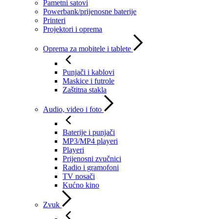
Pametni satovi
Powerbank/prijenosne baterije
Printeri
Projektori i oprema
Oprema za mobitele i tablete
Punjači i kablovi
Maskice i futrole
Zaštitna stakla
Audio, video i foto
Baterije i punjači
MP3/MP4 playeri
Playeri
Prijenosni zvučnici
Radio i gramofoni
TV nosači
Kućno kino
Zvuk