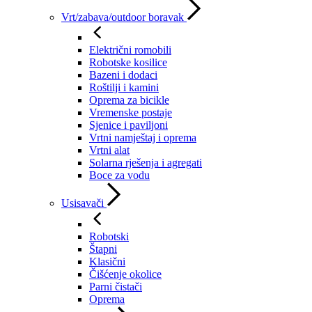
Vrt/zabava/outdoor boravak
Električni romobili
Robotske kosilice
Bazeni i dodaci
Roštilji i kamini
Oprema za bicikle
Vremenske postaje
Sjenice i paviljoni
Vrtni namještaj i oprema
Vrtni alat
Solarna rješenja i agregati
Boce za vodu
Usisavači
Robotski
Štapni
Klasični
Čišćenje okolice
Parni čistači
Oprema