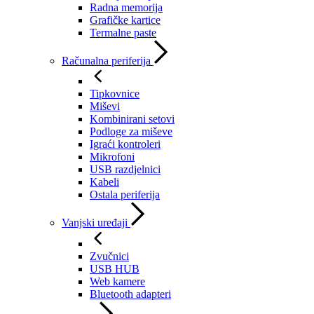
Radna memorija
Grafičke kartice
Termalne paste
Računalna periferija
Tipkovnice
Miševi
Kombinirani setovi
Podloge za miševe
Igraći kontroleri
Mikrofoni
USB razdjelnici
Kabeli
Ostala periferija
Vanjski uređaji
Zvučnici
USB HUB
Web kamere
Bluetooth adapteri