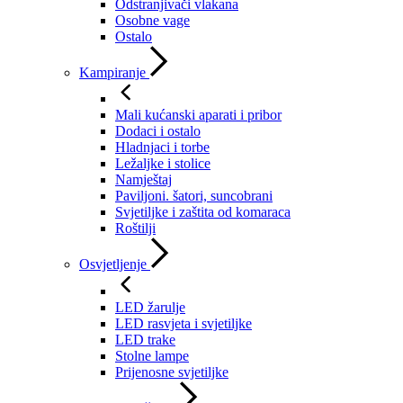
Odstranjivači vlakana
Osobne vage
Ostalo
Kampiranje
Mali kućanski aparati i pribor
Dodaci i ostalo
Hladnjaci i torbe
Ležaljke i stolice
Namještaj
Paviljoni. šatori, suncobrani
Svjetiljke i zaštita od komaraca
Roštilji
Osvjetljenje
LED žarulje
LED rasvjeta i svjetiljke
LED trake
Stolne lampe
Prijenosne svjetiljke