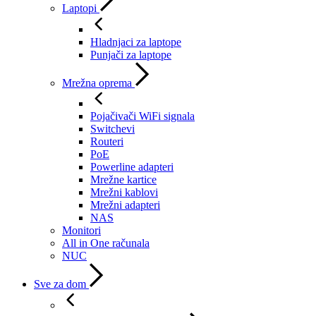
Laptopi
Hladnjaci za laptope
Punjači za laptope
Mrežna oprema
Pojačivači WiFi signala
Switchevi
Routeri
PoE
Powerline adapteri
Mrežne kartice
Mrežni kablovi
Mrežni adapteri
NAS
Monitori
All in One računala
NUC
Sve za dom