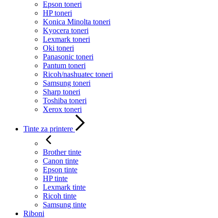
Epson toneri
HP toneri
Konica Minolta toneri
Kyocera toneri
Lexmark toneri
Oki toneri
Panasonic toneri
Pantum toneri
Ricoh/nashuatec toneri
Samsung toneri
Sharp toneri
Toshiba toneri
Xerox toneri
Tinte za printere
Brother tinte
Canon tinte
Epson tinte
HP tinte
Lexmark tinte
Ricoh tinte
Samsung tinte
Riboni