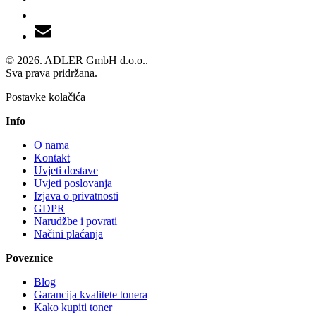
© 2026. ADLER GmbH d.o.o..
Sva prava pridržana.
Postavke kolačića
Info
O nama
Kontakt
Uvjeti dostave
Uvjeti poslovanja
Izjava o privatnosti
GDPR
Narudžbe i povrati
Načini plaćanja
Poveznice
Blog
Garancija kvalitete tonera
Kako kupiti toner