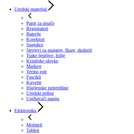
Uredski materijal
Papir za pisače
Registratori
Baterije
Korektori
Spajalice
Strojevi za spajanje, škare, skalpeli
Trake ljepljive, folije
Kemijske olovke
Markeri
Termo role
Fascikli
Kuverte
Higijenske potrepštine
Uredski pribor
Uništavači papira
Elektronika
Mobiteli
Tableti