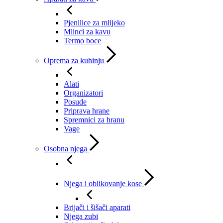
Pjenilice za mlijeko
Mlinci za kavu
Termo boce
Oprema za kuhinju
Alati
Organizatori
Posude
Priprava hrane
Spremnici za hranu
Vage
Osobna njega
Njega i oblikovanje kose
Brijači i šišači aparati
Njega zubi