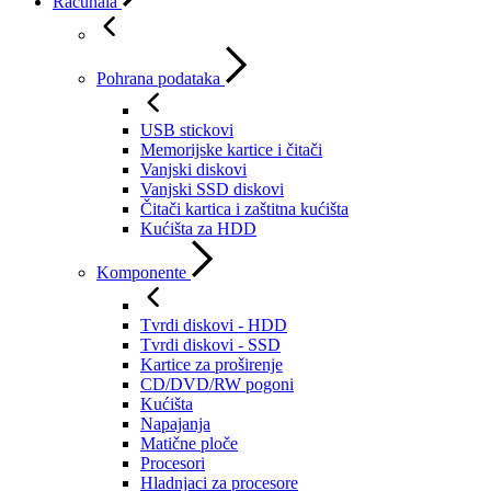
Računala
Pohrana podataka
USB stickovi
Memorijske kartice i čitači
Vanjski diskovi
Vanjski SSD diskovi
Čitači kartica i zaštitna kućišta
Kućišta za HDD
Komponente
Tvrdi diskovi - HDD
Tvrdi diskovi - SSD
Kartice za proširenje
CD/DVD/RW pogoni
Kućišta
Napajanja
Matične ploče
Procesori
Hladnjaci za procesore