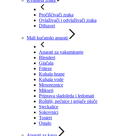
Kvaliteta zraka
Pročišćivači zraka
Ovlaživači i odvlaživači zraka
Difuzori
Mali kućanski aparati
Aparati za vakumiranje
Blenderi
Glačala
Friteze
Kuhala hrane
Kuhala vode
Mesoreznice
Mikseri
Priprava sladoleda i ledomati
Roštilji, pećnice i grijače ploče
Sjeckalice
Sokovnici
Tosteri
Ostalo
Aparati za kavu