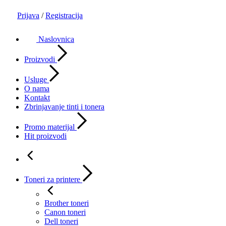
Prijava
/
Registracija
Naslovnica
Proizvodi
Usluge
O nama
Kontakt
Zbrinjavanje tinti i tonera
Promo materijal
Hit proizvodi
Toneri za printere
Brother toneri
Canon toneri
Dell toneri