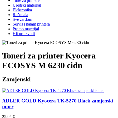
Tinte za printere
Uredski materijal
Elektronika
Računala
Sve za dom
Servis i najam printera
Promo materijal
Hit proizvodi
Toneri za printer Kyocera
ECOSYS M 6230 cidn
Zamjenski
ADLER GOLD Kyocera TK-5270 Black zamjenski
toner
25,95 €