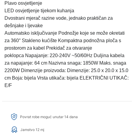
Plavo osvjetljenje
LED osvjetljenje tijekom kuhanja
Dvostrani mjerač razine vode, jednako praktičan za
dešnjake i ljevake
Automatsko isključivanje
Podnožje koje se može okretati
za 360° Stakleno kućište
Kompaktna podnožna ploča s
prostorom za kabel
Prekidač za otvaranje
poklopca
Napajanje: 220-240V ~50/60Hz
Duljina kabela
za napajanje: 64 cm
Nazivna snaga: 1850W
Maks. snaga
2200W
Dimenzije proizvoda: Dimenzije: 25.0 x 20.0 x 15.0
cm
Boja: bijela
Vrsta utikača: bijela ELEKTRIČNI UTIKAČ:
E/F
Povrat robe moguć unutar 14 dana
Jamstvo 12 mj