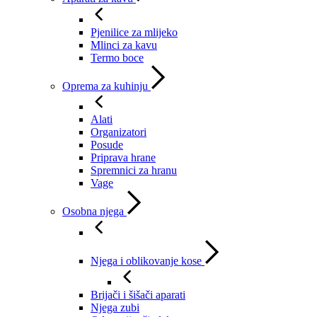
Pjenilice za mlijeko
Mlinci za kavu
Termo boce
Oprema za kuhinju
Alati
Organizatori
Posude
Priprava hrane
Spremnici za hranu
Vage
Osobna njega
Njega i oblikovanje kose
Brijači i šišači aparati
Njega zubi