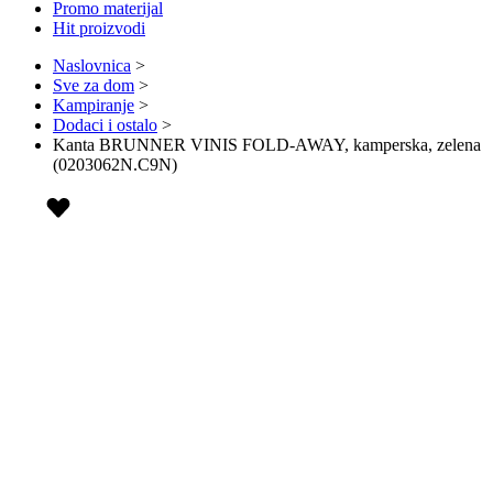
Promo materijal
Hit proizvodi
Naslovnica
>
Sve za dom
>
Kampiranje
>
Dodaci i ostalo
>
Kanta BRUNNER VINIS FOLD-AWAY, kamperska, zelena
(0203062N.C9N)