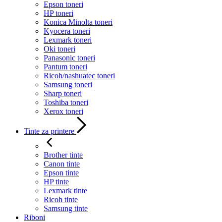
Epson toneri
HP toneri
Konica Minolta toneri
Kyocera toneri
Lexmark toneri
Oki toneri
Panasonic toneri
Pantum toneri
Ricoh/nashuatec toneri
Samsung toneri
Sharp toneri
Toshiba toneri
Xerox toneri
Tinte za printere
Brother tinte
Canon tinte
Epson tinte
HP tinte
Lexmark tinte
Ricoh tinte
Samsung tinte
Riboni