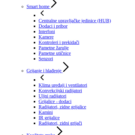
Smart home
Centralne upravljačke jedinice (HUB)
Dodaci i pribor
Interfoni
Kamere
Kontroleri i prekidači
Pametne žarulje
Pametne utičnice
Senzori
Grijanje i hlađenje
Klima uređaji i ventilatori
Konvekcijski radijatori
Uljni radijatori
Grijalice - dodaci
Radijatori, zidne grijalice
Kamini
IR grijalice
Radijatori, zidni grijači