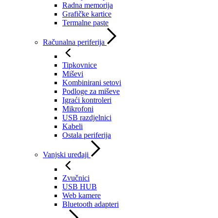
Radna memorija
Grafičke kartice
Termalne paste
Računalna periferija
Tipkovnice
Miševi
Kombinirani setovi
Podloge za miševe
Igraći kontroleri
Mikrofoni
USB razdjelnici
Kabeli
Ostala periferija
Vanjski uređaji
Zvučnici
USB HUB
Web kamere
Bluetooth adapteri