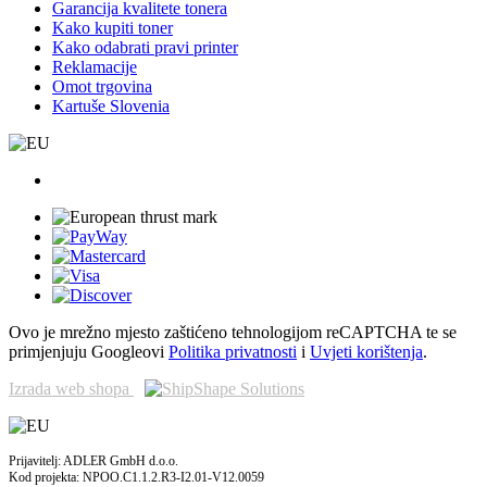
Garancija kvalitete tonera
Kako kupiti toner
Kako odabrati pravi printer
Reklamacije
Omot trgovina
Kartuše Slovenia
Ovo je mrežno mjesto zaštićeno tehnologijom reCAPTCHA te se
primjenjuju Googleovi
Politika privatnosti
i
Uvjeti korištenja
.
Izrada web shopa
Prijavitelj: ADLER GmbH d.o.o.
Kod projekta: NPOO.C1.1.2.R3-I2.01-V12.0059