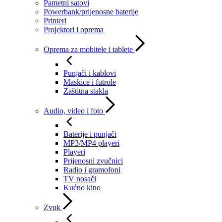
Pametni satovi
Powerbank/prijenosne baterije
Printeri
Projektori i oprema
Oprema za mobitele i tablete
Punjači i kablovi
Maskice i futrole
Zaštitna stakla
Audio, video i foto
Baterije i punjači
MP3/MP4 playeri
Playeri
Prijenosni zvučnici
Radio i gramofoni
TV nosači
Kućno kino
Zvuk