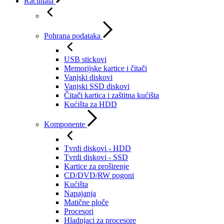
Računala
Pohrana podataka
USB stickovi
Memorijske kartice i čitači
Vanjski diskovi
Vanjski SSD diskovi
Čitači kartica i zaštitna kućišta
Kućišta za HDD
Komponente
Tvrdi diskovi - HDD
Tvrdi diskovi - SSD
Kartice za proširenje
CD/DVD/RW pogoni
Kućišta
Napajanja
Matične ploče
Procesori
Hladnjaci za procesore