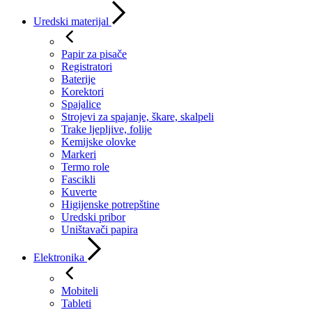
Uredski materijal
Papir za pisače
Registratori
Baterije
Korektori
Spajalice
Strojevi za spajanje, škare, skalpeli
Trake ljepljive, folije
Kemijske olovke
Markeri
Termo role
Fascikli
Kuverte
Higijenske potrepštine
Uredski pribor
Uništavači papira
Elektronika
Mobiteli
Tableti