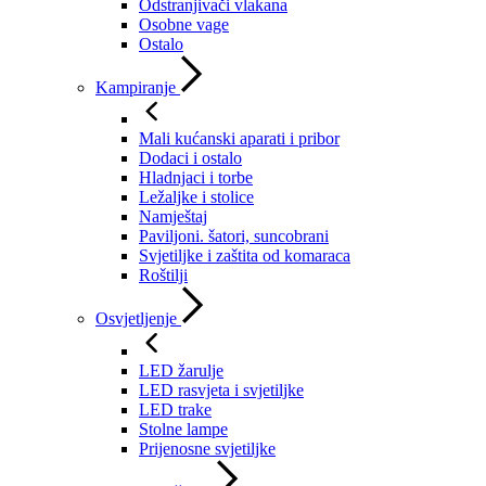
Odstranjivači vlakana
Osobne vage
Ostalo
Kampiranje
Mali kućanski aparati i pribor
Dodaci i ostalo
Hladnjaci i torbe
Ležaljke i stolice
Namještaj
Paviljoni. šatori, suncobrani
Svjetiljke i zaštita od komaraca
Roštilji
Osvjetljenje
LED žarulje
LED rasvjeta i svjetiljke
LED trake
Stolne lampe
Prijenosne svjetiljke