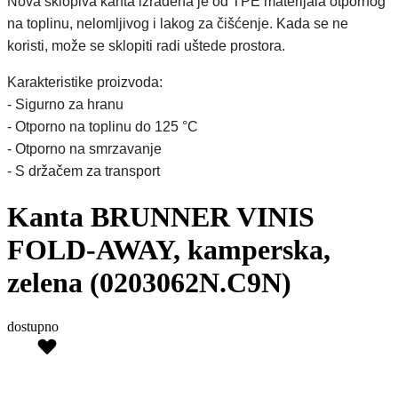
Nova sklopiva kanta izrađena je od TPE materijala otpornog
na toplinu, nelomljivog i lakog za čišćenje. Kada se ne
koristi, može se sklopiti radi uštede prostora.
Karakteristike proizvoda:
- Sigurno za hranu
- Otporno na toplinu do 125 °C
- Otporno na smrzavanje
- S držačem za transport
Kanta BRUNNER VINIS
FOLD-AWAY, kamperska,
zelena (0203062N.C9N)
dostupno