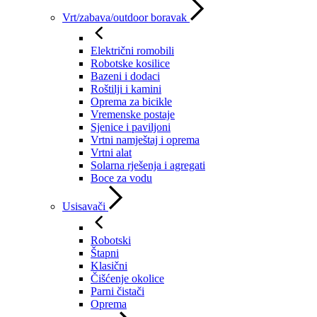
Vrt/zabava/outdoor boravak
Električni romobili
Robotske kosilice
Bazeni i dodaci
Roštilji i kamini
Oprema za bicikle
Vremenske postaje
Sjenice i paviljoni
Vrtni namještaj i oprema
Vrtni alat
Solarna rješenja i agregati
Boce za vodu
Usisavači
Robotski
Štapni
Klasični
Čišćenje okolice
Parni čistači
Oprema