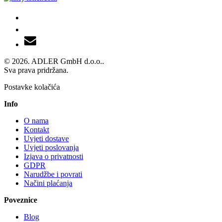
© 2026. ADLER GmbH d.o.o..
Sva prava pridržana.
Postavke kolačića
Info
O nama
Kontakt
Uvjeti dostave
Uvjeti poslovanja
Izjava o privatnosti
GDPR
Narudžbe i povrati
Načini plaćanja
Poveznice
Blog