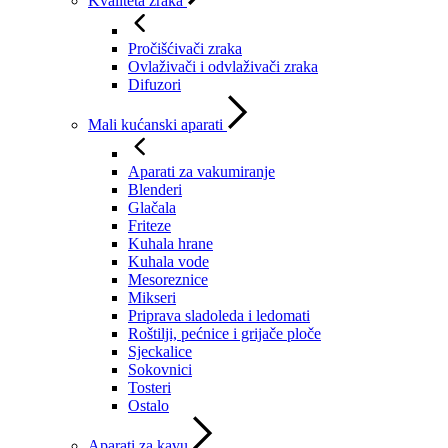
Kvaliteta zraka
Pročišćivači zraka
Ovlaživači i odvlaživači zraka
Difuzori
Mali kućanski aparati
Aparati za vakumiranje
Blenderi
Glačala
Friteze
Kuhala hrane
Kuhala vode
Mesoreznice
Mikseri
Priprava sladoleda i ledomati
Roštilji, pećnice i grijače ploče
Sjeckalice
Sokovnici
Tosteri
Ostalo
Aparati za kavu