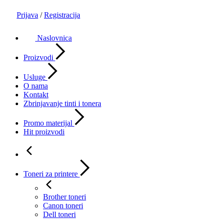
Prijava
/
Registracija
Naslovnica
Proizvodi
Usluge
O nama
Kontakt
Zbrinjavanje tinti i tonera
Promo materijal
Hit proizvodi
Toneri za printere
Brother toneri
Canon toneri
Dell toneri