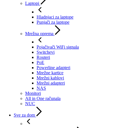
Laptopi
Hladnjaci za laptope
Punjači za laptope
Mrežna oprema
Pojačivači WiFi signala
Switchevi
Routeri
PoE
Powerline adapteri
Mrežne kartice
Mrežni kablovi
Mrežni adapteri
NAS
Monitori
All in One računala
NUC
Sve za dom