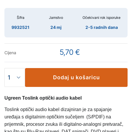
Šifra
Jamstvo
Očekivani rok isporuke
9932521
24 mj
2-5 radnih dana
5,70 €
Cijena
Dodaj u košaricu
Ugreen Toslink optički audio kabel
Toslink optički audio kabel dizajniran je za spajanje
uređaja s digitalnim optičkim sučeljem
(S/PDIF) na
prijemnik, procesor zvuka ili digitalno-analogni pretvarač,
kao što su Blu-Ray playeri, DAT snimači, DVD playeri i