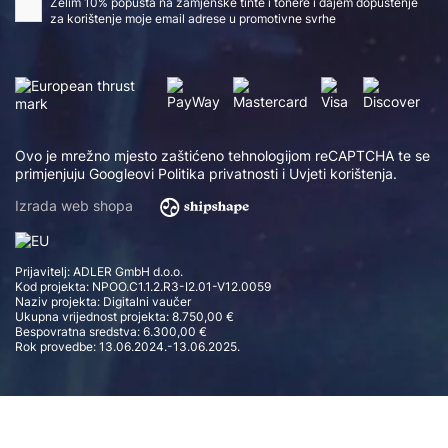
Želim 10% popusta na zamjenske tinte i tonere i dajem dopuštenje
za korištenje moje email adrese u promotivne svrhe
Ovo je mrežno mjesto zaštićeno tehnologijom reCAPTCHA te se
primjenjuju Googleovi
Politika privatnosti
i
Uvjeti korištenja
.
Izrada web shopa
Prijavitelj: ADLER GmbH d.o.o.
Kod projekta: NPOO.C1.1.2.R3-I2.01-V12.0059
Naziv projekta: Digitalni vaučer
Ukupna vrijednost projekta: 8.750,00 €
Bespovratna sredstva: 6.300,00 €
Rok provedbe: 13.06.2024.-13.06.2025.