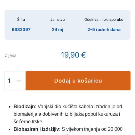
Šifra
Jamstvo
Očekivani rok isporuke
9932397
24 mj
2-5 radnih dana
19,90 €
Cijena
Dodaj u košaricu
Biodizajn:
Vanjski dio kućišta kabela izrađen je od
biomaterijala dobivenih iz biljaka poput kukuruza i
šećerne trske.
Biobaziran i izdržljiv:
S vijekom trajanja od 20 000