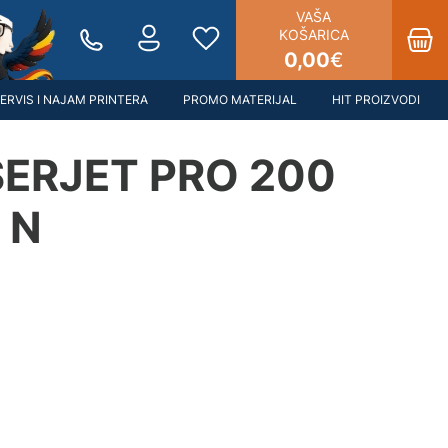
VAŠA
KOŠARICA
0,00
€
ERVIS I NAJAM PRINTERA
PROMO MATERIJAL
HIT PROIZVODI
SERJET PRO 200
 N