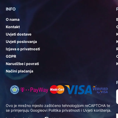
INFO
O nama
Kontakt
G
Uvjeti dostave
K
Uvjeti poslovanja
K
Izjava o privatnosti
GDPR
Narudžbe i povrati
K
Načini plaćanja
Ovo je mrežno mjesto zaštićeno tehnologijom reCAPTCHA te
se primjenjuju Googleovi
Politika privatnosti
i
Uvjeti korištenja
.