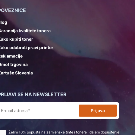
POVEZNICE
Blog
arancija kvalitete tonera
ako kupiti toner
ako odabrati pravi printer
Reklamacije
Omot trgovina
artuše Slovenia
PRIJAVI SE NA NEWSLETTER
Prijava
Želim 10% popusta na zamjenske tinte i tonere i dajem dopuštenje