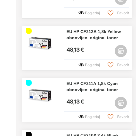
Pogledaj
Favorit
EU HP CF212A 1,8k Yellow
obnovljeni original toner
48,13 €
Pogledaj
Favorit
EU HP CF211A 1,8k Cyan
obnovljeni original toner
48,13 €
Pogledaj
Favorit
EU HP CF210X 2,4k Black