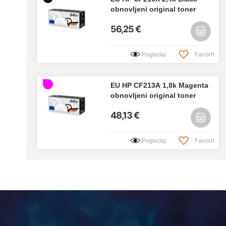
obnovljeni original toner
56,25 €
Pogledaj
Favorit
EU HP CF213A 1,8k Magenta
obnovljeni original toner
48,13 €
Pogledaj
Favorit