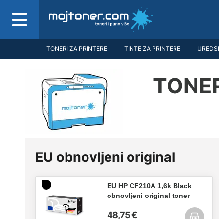
TONERI ZA PRINTERE
TINTE ZA PRINTERE
UREDSK
TONER
EU obnovljeni original
EU HP CF210A 1,6k Black
obnovljeni original toner
48,75 €