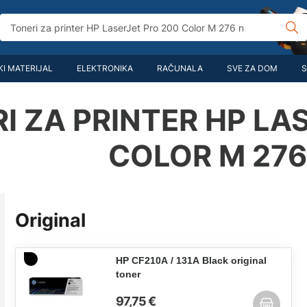
I MATERIJAL
ELEKTRONIKA
RAČUNALA
SVE ZA DOM
S
I ZA PRINTER HP LA
COLOR M 276
Original
HP CF210A / 131A Black original
toner
97,75 €