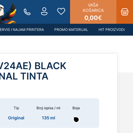
VAŠA
KOŠARICA
0,00
€
ERVIS I NAJAM PRINTERA
PROMO MATERIJAL
HIT PROIZVODI
VV24AE) BLACK
NAL TINTA
Tip
Broj ispisa / ml
Boja
Original
135 ml