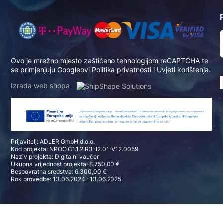
Ovo je mrežno mjesto zaštićeno tehnologijom reCAPTCHA te
se primjenjuju Googleovi
Politika privatnosti
i
Uvjeti korištenja
.
Izrada web shopa
Prijavitelj: ADLER GmbH d.o.o.
Kod projekta: NPOO.C1.1.2.R3-I2.01-V12.0059
Naziv projekta: Digitalni vaučer
Ukupna vrijednost projekta: 8.750,00 €
Bespovratna sredstva: 6.300,00 €
Rok provedbe: 13.06.2024.-13.06.2025.