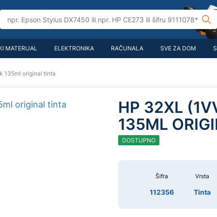
I MATERIJAL
ELEKTRONIKA
RAČUNALA
SVE ZA DOM
S
135ml original tinta
HP 32XL (1
135ML ORIGI
DOSTUPNO
Šifra
Vrsta
112356
Tinta