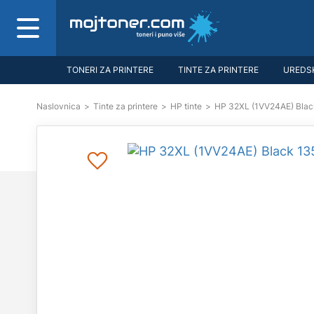
TONERI ZA PRINTERE
TINTE ZA PRINTERE
UREDSK
Naslovnica
>
Tinte za printere
>
HP tinte
>
HP 32XL (1VV24AE) Black 