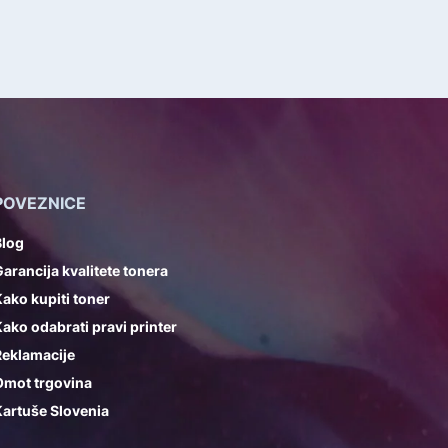
POVEZNICE
Blog
arancija kvalitete tonera
ako kupiti toner
ako odabrati pravi printer
Reklamacije
Omot trgovina
artuše Slovenia