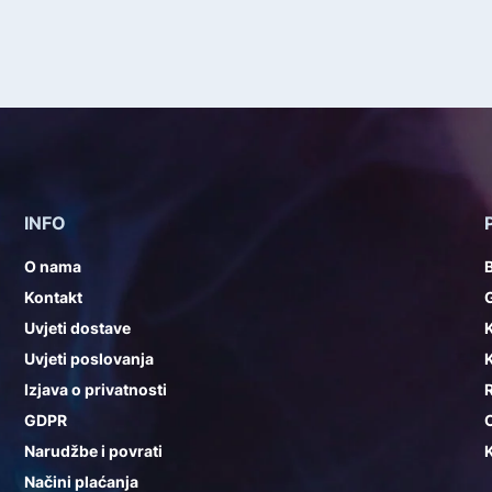
INFO
O nama
Kontakt
G
Uvjeti dostave
K
Uvjeti poslovanja
K
Izjava o privatnosti
GDPR
Narudžbe i povrati
K
Načini plaćanja