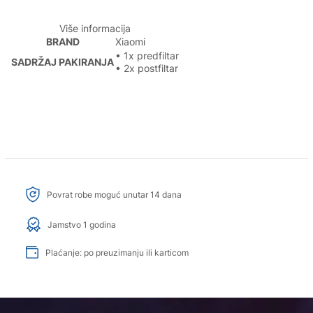
Više informacija
BRAND
Xiaomi
• 1x predfiltar
SADRŽAJ PAKIRANJA
• 2x postfiltar
Povrat robe moguć unutar 14 dana
Jamstvo 1 godina
Plaćanje: po preuzimanju ili karticom