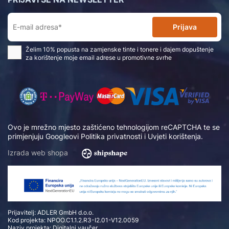
Prijava
Želim 10% popusta na zamjenske tinte i tonere i dajem dopuštenje
za korištenje moje email adrese u promotivne svrhe
Ovo je mrežno mjesto zaštićeno tehnologijom reCAPTCHA te se
primjenjuju Googleovi
Politika privatnosti
i
Uvjeti korištenja
.
Izrada web shopa
Prijavitelj: ADLER GmbH d.o.o.
Kod projekta: NPOO.C1.1.2.R3-I2.01-V12.0059
Naziv projekta: Digitalni vaučer