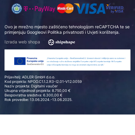
Ovo je mrežno mjesto zaštićeno tehnologijom reCAPTCHA te se
primjenjuju Googleovi
Politika privatnosti
i
Uvjeti korištenja
.
Izrada web shopa
Prijavitelj: ADLER GmbH d.o.o.
Kod projekta: NPOO.C1.1.2.R3-I2.01-V12.0059
Naziv projekta: Digitalni vaučer
Ukupna vrijednost projekta: 8.750,00 €
Bespovratna sredstva: 6.300,00 €
Rok provedbe: 13.06.2024.-13.06.2025.