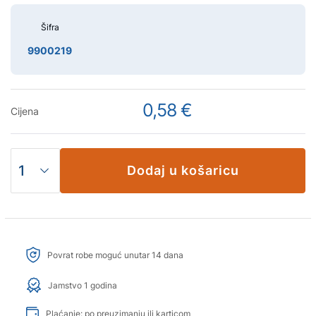
Šifra
9900219
0,58 €
Cijena
Dodaj u košaricu
Povrat robe moguć unutar 14 dana
Jamstvo 1 godina
Plaćanje: po preuzimanju ili karticom