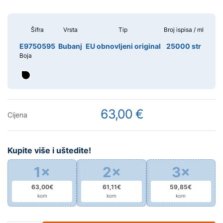
Šifra
Vrsta
Tip
Broj ispisa / ml
E9750595
Bubanj
EU obnovljeni original
25000 str
Boja
63,00 €
Cijena
Kupite više i uštedite!
1×
2×
3×
63,00€
61,11€
59,85€
kom
kom
kom