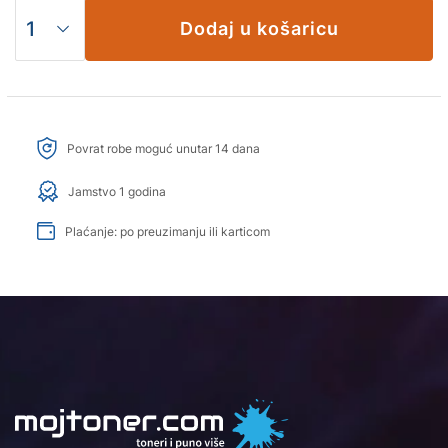
Dodaj u košaricu
Povrat robe moguć unutar 14 dana
Jamstvo 1 godina
Plaćanje: po preuzimanju ili karticom