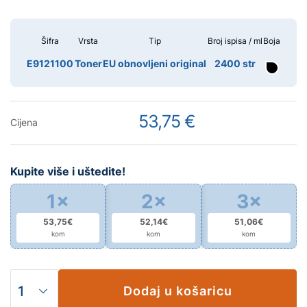
Šifra
Vrsta
Tip
Broj ispisa / ml
Boja
E9121100
Toner
EU obnovljeni original
2400 str
53,75 €
Cijena
Kupite više i uštedite!
1×
2×
3×
53,75€
52,14€
51,06€
kom
kom
kom
Dodaj u košaricu