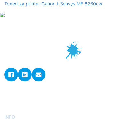
Toneri za printer Canon i-Sensys MF 8280cw
© 2026. ADLER GmbH d.o.o..
Sva prava pridržana.
Postavke kolačića
INFO