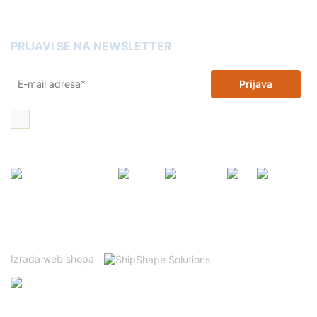
Kartuše Slovenia
PRIJAVI SE NA NEWSLETTER
Prijava
Želim 10% popusta na zamjenske tinte i tonere i dajem dopuštenje
za korištenje moje email adrese u promotivne svrhe
Ovo je mrežno mjesto zaštićeno tehnologijom reCAPTCHA te se
primjenjuju Googleovi
Politika privatnosti
i
Uvjeti korištenja
.
Izrada web shopa
Prijavitelj: ADLER GmbH d.o.o.
Kod projekta: NPOO.C1.1.2.R3-I2.01-V12.0059