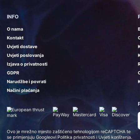
INFO
O nama
Kontakt
G
Uvjeti dostave
K
Uvjeti poslovanja
K
Izjava o privatnosti
GDPR
Narudžbe i povrati
K
Načini plaćanja
Ovo je mrežno mjesto zaštićeno tehnologijom reCAPTCHA te
se primjenjuju Googleovi
Politika privatnosti
i
Uvjeti korištenja
.