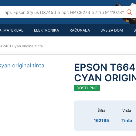
I MATERIJAL
ELEKTRONIKA
RAČUNALA
SVE ZA DOM
S
240) Cyan original tinta
EPSON T664
CYAN ORIGI
DOSTUPNO
Šifra
Vrsta
162195
Tinta