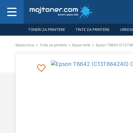
TONERI ZA PRINTERE
TINTE ZA PRINTERE
UREDSK
Naslovnica
>
Tinte za printere
>
Epson tinte
>
Epson T6642 (C13T664