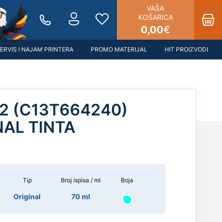
VAŠA
KOŠARICA
0,00
€
ERVIS I NAJAM PRINTERA
PROMO MATERIJAL
HIT PROIZVODI
2 (C13T664240)
NAL TINTA
Tip
Broj ispisa / ml
Boja
Original
70 ml