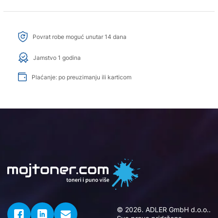
Povrat robe moguć unutar 14 dana
Jamstvo 1 godina
Plaćanje: po preuzimanju ili karticom
© 2026. ADLER GmbH d.o.o..