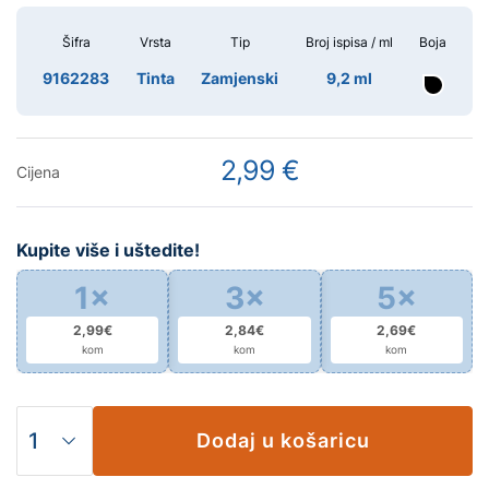
Šifra
Vrsta
Tip
Broj ispisa / ml
Boja
9162283
Tinta
Zamjenski
9,2 ml
2,99 €
Cijena
Kupite više i uštedite!
1×
3×
5×
2,99€
2,84€
2,69€
kom
kom
kom
Dodaj u košaricu