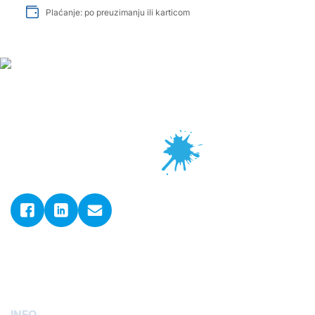
Plaćanje: po preuzimanju ili karticom
© 2026. ADLER GmbH d.o.o..
Sva prava pridržana.
Postavke kolačića
INFO