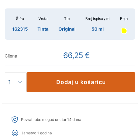
Šifra
Vrsta
Tip
Broj ispisa / ml
Boja
162315
Tinta
Original
50 ml
66,25 €
Cijena
Dodaj u košaricu
Povrat robe moguć unutar 14 dana
Jamstvo 1 godina