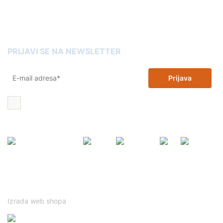
Omot trgovina
Kartuše Slovenia
PRIJAVI SE NA NEWSLETTER
Prijava
Želim 10% popusta na zamjenske tinte i tonere i dajem dopuštenje
za korištenje moje email adrese u promotivne svrhe
Ovo je mrežno mjesto zaštićeno tehnologijom reCAPTCHA te se
primjenjuju Googleovi
Politika privatnosti
i
Uvjeti korištenja
.
Izrada web shopa