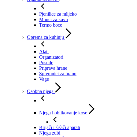
Pjenilice za mlijeko
Mlinci za kavu
Termo boce
Oprema za kuhinju
Alati
Organizatori
Posude
Priprava hrane
Spremnici za hranu
Vage
Osobna njega
Njega i oblikovanje kose
Brijači i šišači aparati
Njega zubi