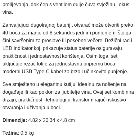
prolijevanja, dok čep s ventilom dulje čuva svježinu i okus
vina.
Zahvaljujući dugotrajnoj bateriji, otvarač može otvoriti preko
40 boca za manje od 8 sekundi s jednim punjenjem, što ga
čini savršenim za proslave ili posebne večere. Bežični rad i
LED indikator koji prikazuje status baterije osiguravaju
praktičnost i jednostavnost korištenja. Osim toga, set
uključuje rezač folije za jednostavnu pripremu boca i
moderni USB Type-C kabel za brzo i učinkovito punjenje.
Sve smješteno u elegantnu kutiju, idealnu za nošenje na
događaje ili kao poklon za ljubitelje vina. Ovaj set kombinira
dizajn, praktičnost i tehnologiju, transformirajući iskustvo
otvaranja i uživanja u boci.
Dimenzije:
4.82 x 20.34 x 4.8 cm
Težina:
0.5 kg