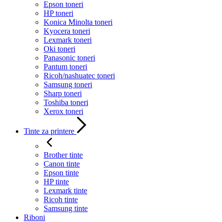
Epson toneri
HP toneri
Konica Minolta toneri
Kyocera toneri
Lexmark toneri
Oki toneri
Panasonic toneri
Pantum toneri
Ricoh/nashuatec toneri
Samsung toneri
Sharp toneri
Toshiba toneri
Xerox toneri
Tinte za printere
Brother tinte
Canon tinte
Epson tinte
HP tinte
Lexmark tinte
Ricoh tinte
Samsung tinte
Riboni