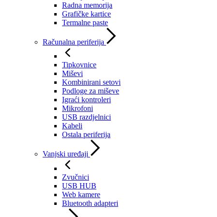
Radna memorija
Grafičke kartice
Termalne paste
Računalna periferija
Tipkovnice
Miševi
Kombinirani setovi
Podloge za miševe
Igraći kontroleri
Mikrofoni
USB razdjelnici
Kabeli
Ostala periferija
Vanjski uređaji
Zvučnici
USB HUB
Web kamere
Bluetooth adapteri