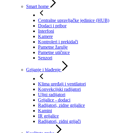
Smart home
Centralne upravljačke jedinice (HUB)
Dodaci i pribor
Interfoni
Kamere
Kontroleri i prekidači
Pametne žarulje
Pametne utičnice
Senzori
Grijanje i hlađenje
Klima uređaji i ventilatori
Konvekcijski radijatori
Uljni radijatori
Grijalice - dodaci
Radijatori, zidne grijalice
Kamini
IR grijalice
Radijatori, zidni grijači