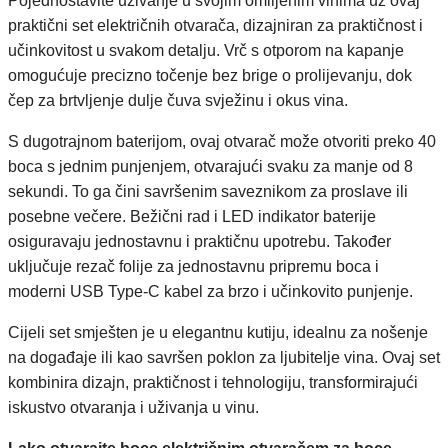
Pojednostavite uživanje u svojim omiljenim vinima uz ovaj
praktični set električnih otvarača, dizajniran za praktičnost i
učinkovitost u svakom detalju. Vrč s otporom na kapanje
omogućuje precizno točenje bez brige o prolijevanju, dok
čep za brtvljenje dulje čuva svježinu i okus vina.
S dugotrajnom baterijom, ovaj otvarač može otvoriti preko 40
boca s jednim punjenjem, otvarajući svaku za manje od 8
sekundi. To ga čini savršenim saveznikom za proslave ili
posebne večere. Bežični rad i LED indikator baterije
osiguravaju jednostavnu i praktičnu upotrebu. Također
uključuje rezač folije za jednostavnu pripremu boca i
moderni USB Type-C kabel za brzo i učinkovito punjenje.
Cijeli set smješten je u elegantnu kutiju, idealnu za nošenje
na događaje ili kao savršen poklon za ljubitelje vina. Ovaj set
kombinira dizajn, praktičnost i tehnologiju, transformirajući
iskustvo otvaranja i uživanja u vinu.