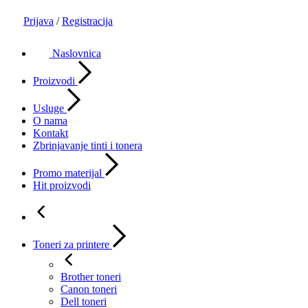
Prijava
/
Registracija
Naslovnica
Proizvodi
Usluge
O nama
Kontakt
Zbrinjavanje tinti i tonera
Promo materijal
Hit proizvodi
Toneri za printere
Brother toneri
Canon toneri
Dell toneri