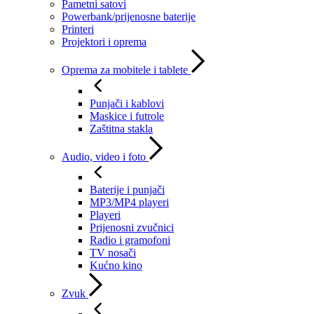
Pametni satovi
Powerbank/prijenosne baterije
Printeri
Projektori i oprema
Oprema za mobitele i tablete
Punjači i kablovi
Maskice i futrole
Zaštitna stakla
Audio, video i foto
Baterije i punjači
MP3/MP4 playeri
Playeri
Prijenosni zvučnici
Radio i gramofoni
TV nosači
Kućno kino
Zvuk