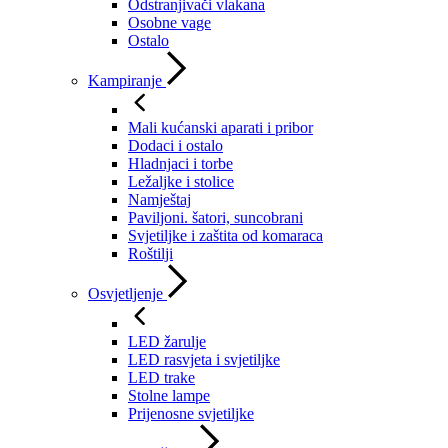
Odstranjivači vlakana
Osobne vage
Ostalo
Kampiranje
Mali kućanski aparati i pribor
Dodaci i ostalo
Hladnjaci i torbe
Ležaljke i stolice
Namještaj
Paviljoni. šatori, suncobrani
Svjetiljke i zaštita od komaraca
Roštilji
Osvjetljenje
LED žarulje
LED rasvjeta i svjetiljke
LED trake
Stolne lampe
Prijenosne svjetiljke