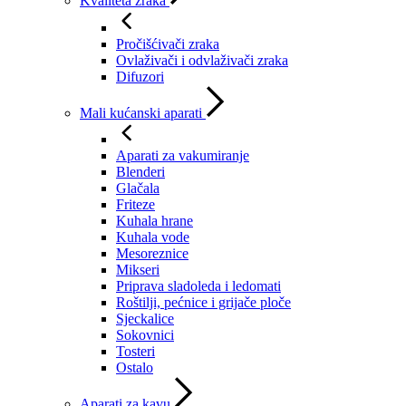
Kvaliteta zraka
Pročišćivači zraka
Ovlaživači i odvlaživači zraka
Difuzori
Mali kućanski aparati
Aparati za vakumiranje
Blenderi
Glačala
Friteze
Kuhala hrane
Kuhala vode
Mesoreznice
Mikseri
Priprava sladoleda i ledomati
Roštilji, pećnice i grijače ploče
Sjeckalice
Sokovnici
Tosteri
Ostalo
Aparati za kavu