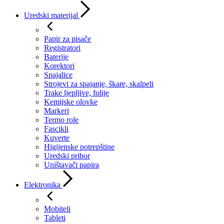
Uredski materijal
Papir za pisače
Registratori
Baterije
Korektori
Spajalice
Strojevi za spajanje, škare, skalpeli
Trake ljepljive, folije
Kemijske olovke
Markeri
Termo role
Fascikli
Kuverte
Higijenske potrepštine
Uredski pribor
Uništavači papira
Elektronika
Mobiteli
Tableti