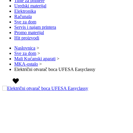
Tinte za printere
Uredski materijal
Elektronika
Računala
Sve za dom
Servis i najam printera
Promo materijal
Hit proizvodi
Naslovnica
>
Sve za dom
>
Mali Kućanski aparati
>
MKA-ostalo
>
Električni otvarač boca UFESA Easyclassy