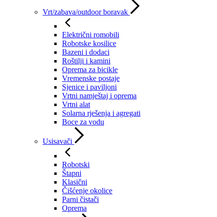
Vrt/zabava/outdoor boravak
Električni romobili
Robotske kosilice
Bazeni i dodaci
Roštilji i kamini
Oprema za bicikle
Vremenske postaje
Sjenice i paviljoni
Vrtni namještaj i oprema
Vrtni alat
Solarna rješenja i agregati
Boce za vodu
Usisavači
Robotski
Štapni
Klasični
Čišćenje okolice
Parni čistači
Oprema