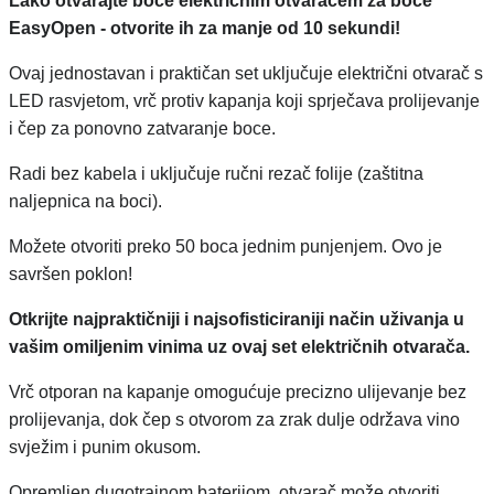
Lako otvarajte boce električnim otvaračem za boce
EasyOpen - otvorite ih za manje od 10 sekundi!
Ovaj jednostavan i praktičan set uključuje električni otvarač s
LED rasvjetom, vrč protiv kapanja koji sprječava prolijevanje
i čep za ponovno zatvaranje boce.
Radi bez kabela i uključuje ručni rezač folije (zaštitna
naljepnica na boci).
Možete otvoriti preko 50 boca jednim punjenjem. Ovo je
savršen poklon!
Otkrijte najpraktičniji i najsofisticiraniji način uživanja u
vašim omiljenim vinima uz ovaj set električnih otvarača.
Vrč otporan na kapanje omogućuje precizno ulijevanje bez
prolijevanja, dok čep s otvorom za zrak dulje održava vino
svježim i punim okusom.
Opremljen dugotrajnom baterijom, otvarač može otvoriti