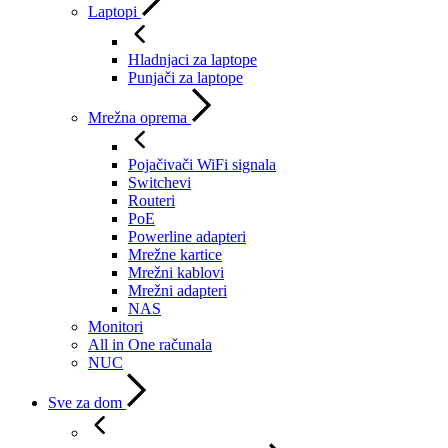
Laptopi
Hladnjaci za laptope
Punjači za laptope
Mrežna oprema
Pojačivači WiFi signala
Switchevi
Routeri
PoE
Powerline adapteri
Mrežne kartice
Mrežni kablovi
Mrežni adapteri
NAS
Monitori
All in One računala
NUC
Sve za dom