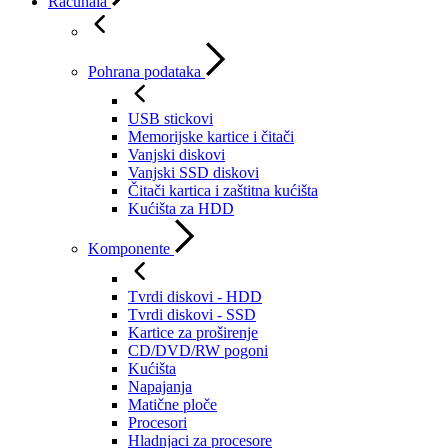
Računala
Pohrana podataka
USB stickovi
Memorijske kartice i čitači
Vanjski diskovi
Vanjski SSD diskovi
Čitači kartica i zaštitna kućišta
Kućišta za HDD
Komponente
Tvrdi diskovi - HDD
Tvrdi diskovi - SSD
Kartice za proširenje
CD/DVD/RW pogoni
Kućišta
Napajanja
Matične ploče
Procesori
Hladnjaci za procesore