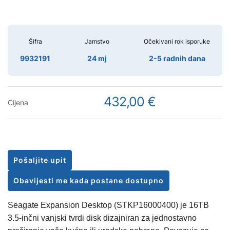
Šifra
Jamstvo
Očekivani rok isporuke
9932191
24 mj
2-5 radnih dana
432,00 €
Cijena
Pošaljite upit
Obavijesti me kada postane dostupno
Seagate Expansion Desktop (STKP16000400) je 16TB
3.5-inčni vanjski tvrdi disk dizajniran za jednostavno