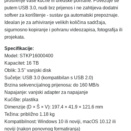
proširenje vaše kućne ili uredske pohrane. Povezuje se
putem USB 3.0, nudi brz prijenos i ne zahtijeva dodatni
softver za korištenje - sustav ga automatski prepoznaje.
Idealan je za arhiviranje velikih količina sadržaja,
sigurnosno kopiranje i pohranu videozapisa, fotografija ili
projekata.
Specifikacije:
Model: STKP16000400
Kapacitet: 16 TB
Oblik: 3.5" vanjski disk
Sučelje: USB 3.0 (kompatibilan s USB 2.0)
Brzina sekvencijalnog prijenosa: do 160 MB/s
Napajanje: vanjski adapter za napajanje
Kućište: plastika
Dimenzije (D × Š × V): 197.4 × 41.9 × 121.6 mm
Težina: približno 1.18 kg
Kompatibilnost: Windows 10 ili noviji, macOS 10.12 ili
noviji (nakon ponovnog formatiranja)