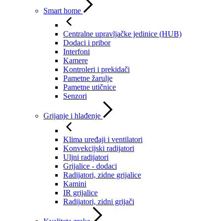
Smart home
Centralne upravljačke jedinice (HUB)
Dodaci i pribor
Interfoni
Kamere
Kontroleri i prekidači
Pametne žarulje
Pametne utičnice
Senzori
Grijanje i hlađenje
Klima uređaji i ventilatori
Konvekcijski radijatori
Uljni radijatori
Grijalice - dodaci
Radijatori, zidne grijalice
Kamini
IR grijalice
Radijatori, zidni grijači