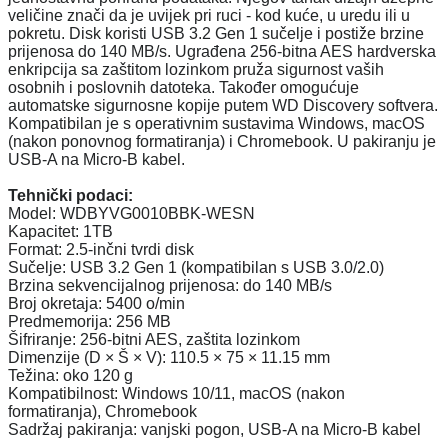
veličine znači da je uvijek pri ruci - kod kuće, u uredu ili u
pokretu. Disk koristi USB 3.2 Gen 1 sučelje i postiže brzine
prijenosa do 140 MB/s. Ugrađena 256-bitna AES hardverska
enkripcija sa zaštitom lozinkom pruža sigurnost vaših
osobnih i poslovnih datoteka. Također omogućuje
automatske sigurnosne kopije putem WD Discovery softvera.
Kompatibilan je s operativnim sustavima Windows, macOS
(nakon ponovnog formatiranja) i Chromebook. U pakiranju je
USB-A na Micro-B kabel.
Tehnički podaci:
Model: WDBYVG0010BBK-WESN
Kapacitet: 1TB
Format: 2.5-inčni tvrdi disk
Sučelje: USB 3.2 Gen 1 (kompatibilan s USB 3.0/2.0)
Brzina sekvencijalnog prijenosa: do 140 MB/s
Broj okretaja: 5400 o/min
Predmemorija: 256 MB
Šifriranje: 256-bitni AES, zaštita lozinkom
Dimenzije (D × Š × V): 110.5 × 75 × 11.15 mm
Težina: oko 120 g
Kompatibilnost: Windows 10/11, macOS (nakon
formatiranja), Chromebook
Sadržaj pakiranja: vanjski pogon, USB-A na Micro-B kabel