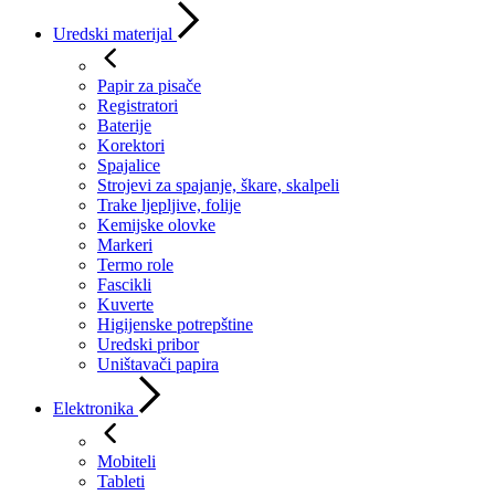
Uredski materijal
Papir za pisače
Registratori
Baterije
Korektori
Spajalice
Strojevi za spajanje, škare, skalpeli
Trake ljepljive, folije
Kemijske olovke
Markeri
Termo role
Fascikli
Kuverte
Higijenske potrepštine
Uredski pribor
Uništavači papira
Elektronika
Mobiteli
Tableti