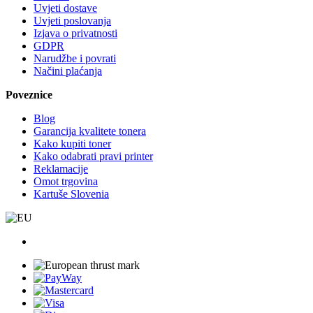
Uvjeti dostave
Uvjeti poslovanja
Izjava o privatnosti
GDPR
Narudžbe i povrati
Načini plaćanja
Poveznice
Blog
Garancija kvalitete tonera
Kako kupiti toner
Kako odabrati pravi printer
Reklamacije
Omot trgovina
Kartuše Slovenia