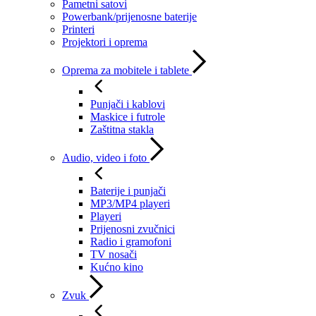
Pametni satovi
Powerbank/prijenosne baterije
Printeri
Projektori i oprema
Oprema za mobitele i tablete
Punjači i kablovi
Maskice i futrole
Zaštitna stakla
Audio, video i foto
Baterije i punjači
MP3/MP4 playeri
Playeri
Prijenosni zvučnici
Radio i gramofoni
TV nosači
Kućno kino
Zvuk