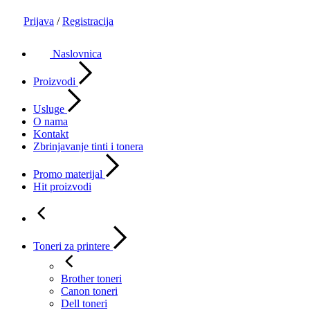
Prijava
/
Registracija
Naslovnica
Proizvodi
Usluge
O nama
Kontakt
Zbrinjavanje tinti i tonera
Promo materijal
Hit proizvodi
Toneri za printere
Brother toneri
Canon toneri
Dell toneri