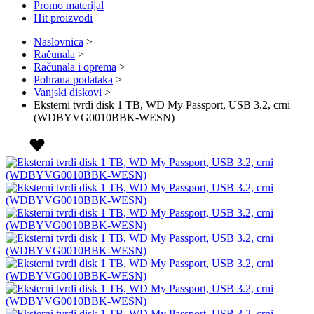
Promo materijal
Hit proizvodi
Naslovnica
>
Računala
>
Računala i oprema
>
Pohrana podataka
>
Vanjski diskovi
>
Eksterni tvrdi disk 1 TB, WD My Passport, USB 3.2, crni
(WDBYVG0010BBK-WESN)