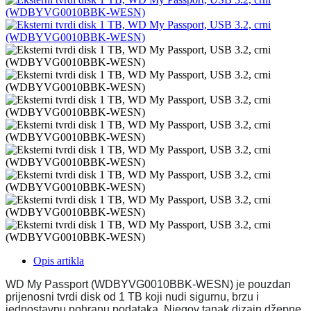
Opis artikla
WD My Passport (WDBYVG0010BBK-WESN) je pouzdan
prijenosni tvrdi disk od 1 TB koji nudi sigurnu, brzu i
jednostavnu pohranu podataka. Njegov tanak dizajn džepne