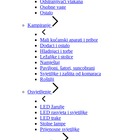
Odstranjivači vlakana
Osobne vage
Ostalo
Kampiranje
Mali kućanski aparati i pribor
Dodaci i ostalo
Hladnjaci i torbe
Ležaljke i stolice
Namještaj
Paviljoni. šatori, suncobrani
Svjetiljke i zaštita od komaraca
Roštilji
Osvjetljenje
LED žarulje
LED rasvjeta i svjetiljke
LED trake
Stolne lampe
Prijenosne svjetiljke