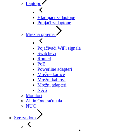
Laptopi
Hladnjaci za laptope
Punjači za laptope
Mrežna oprema
Pojačivači WiFi signala
Switchevi
Routeri
PoE
Powerline adapteri
Mrežne kartice
Mrežni kablovi
Mrežni adapteri
NAS
Monitori
All in One računala
NUC
Sve za dom