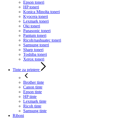
Epson toneri
HP toneri
Konica Minolta toneri
Kyocera toneri
Lexmark toneri
Oki toneri
Panasonic toneri
Pantum toneri
Ricoh/nashuatec toneri
Samsung toneri
Sharp toneri
Toshiba toneri
Xerox toneri
Tinte za printere
Brother tinte
Canon tinte
Epson tinte
HP tinte
Lexmark tinte
Ricoh tinte
Samsung tinte
Riboni