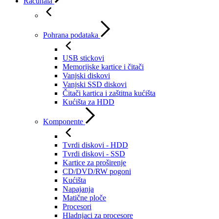
Računala
Pohrana podataka
USB stickovi
Memorijske kartice i čitači
Vanjski diskovi
Vanjski SSD diskovi
Čitači kartica i zaštitna kućišta
Kućišta za HDD
Komponente
Tvrdi diskovi - HDD
Tvrdi diskovi - SSD
Kartice za proširenje
CD/DVD/RW pogoni
Kućišta
Napajanja
Matične ploče
Procesori
Hladnjaci za procesore