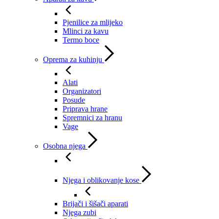
Pjenilice za mlijeko
Mlinci za kavu
Termo boce
Oprema za kuhinju
Alati
Organizatori
Posude
Priprava hrane
Spremnici za hranu
Vage
Osobna njega
Njega i oblikovanje kose
Brijači i šišači aparati
Njega zubi