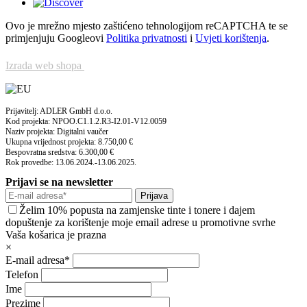
Ovo je mrežno mjesto zaštićeno tehnologijom reCAPTCHA te se
primjenjuju Googleovi
Politika privatnosti
i
Uvjeti korištenja
.
Izrada web shopa
Prijavitelj: ADLER GmbH d.o.o.
Kod projekta: NPOO.C1.1.2.R3-I2.01-V12.0059
Naziv projekta: Digitalni vaučer
Ukupna vrijednost projekta: 8.750,00 €
Bespovratna sredstva: 6.300,00 €
Rok provedbe: 13.06.2024.-13.06.2025.
Prijavi se na newsletter
Prijava
Želim 10% popusta na zamjenske tinte i tonere i dajem
dopuštenje za korištenje moje email adrese u promotivne svrhe
Vaša košarica je prazna
×
E-mail adresa*
Telefon
Ime
Prezime