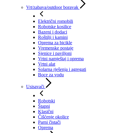
Vrt/zabava/outdoor boravak
Električni romobili
Robotske kosilice
Bazeni i dodaci
Roštilji i kamini
Oprema za bicikle
Vremenske postaje
Sjenice i paviljoni
Vrtni namještaj i oprema
Vrtni alat
Solarna rješenja i agregati
Boce za vodu
Usisavači
Robotski
Štapni
Klasični
Čišćenje okolice
Parni čistači
Oprema