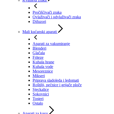
Kvaliteta zraka
Pročišćivači zraka
Ovlaživači i odvlaživači zraka
Difuzori
Mali kućanski aparati
Aparati za vakumiranje
Blenderi
Glačala
Friteze
Kuhala hrane
Kuhala vode
Mesoreznice
Mikseri
Priprava sladoleda i ledomati
Roštilji, pećnice i grijače ploče
Sjeckalice
Sokovnici
Tosteri
Ostalo
Aparati za kavu