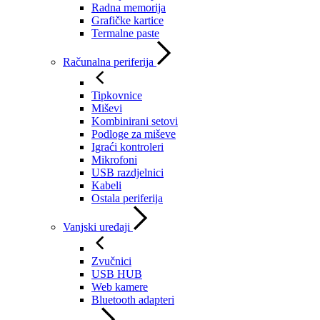
Radna memorija
Grafičke kartice
Termalne paste
Računalna periferija
Tipkovnice
Miševi
Kombinirani setovi
Podloge za miševe
Igraći kontroleri
Mikrofoni
USB razdjelnici
Kabeli
Ostala periferija
Vanjski uređaji
Zvučnici
USB HUB
Web kamere
Bluetooth adapteri