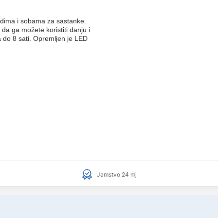
uredima i sobama za sastanke.
 da ga možete koristiti danju i
a do 8 sati. Opremljen je LED
Jamstvo 24 mj