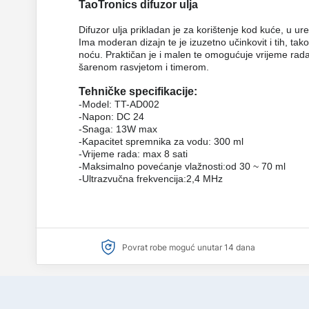
TaoTronics difuzor ulja
Difuzor ulja prikladan je za korištenje kod kuće, u 
Ima moderan dizajn te je izuzetno učinkovit i tih, tako
noću. Praktičan je i malen te omogućuje vrijeme rad
šarenom rasvjetom i timerom.
Tehničke specifikacije:
-Model: TT-AD002
-Napon: DC 24
-Snaga: 13W max
-Kapacitet spremnika za vodu: 300 ml
-Vrijeme rada: max 8 sati
-Maksimalno povećanje vlažnosti:
od 30 ~ 70 ml
-Ultrazvučna frekvencija:
2,4 MHz
Povrat robe moguć unutar 14 dana