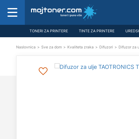
TONERI ZA PRINTERE
TINTE ZA PRINTERE
UREDSK
Naslovnica
>
Sve za dom
>
Kvaliteta zraka
>
Difuzori
>
Difuzor za