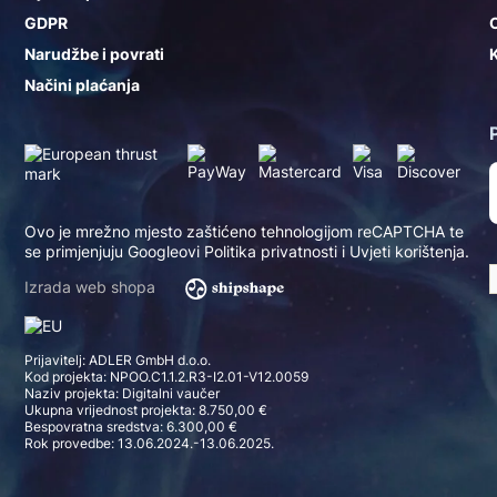
GDPR
Narudžbe i povrati
K
Načini plaćanja
Ovo je mrežno mjesto zaštićeno tehnologijom reCAPTCHA te
se primjenjuju Googleovi
Politika privatnosti
i
Uvjeti korištenja
.
Izrada web shopa
Prijavitelj: ADLER GmbH d.o.o.
Kod projekta: NPOO.C1.1.2.R3-I2.01-V12.0059
Naziv projekta: Digitalni vaučer
Ukupna vrijednost projekta: 8.750,00 €
Bespovratna sredstva: 6.300,00 €
Rok provedbe: 13.06.2024.-13.06.2025.