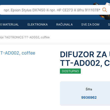
I MATERIJAL
ELEKTRONIKA
RAČUNALA
SVE ZA DOM
S
 ulje TAOTRONICS TT-AD002, coffee
DIFUZOR ZA
TT-AD002, 
DOSTUPNO
Šifra
9936962