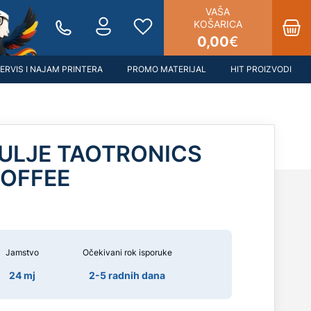
VAŠA
KOŠARICA
0,00
€
ERVIS I NAJAM PRINTERA
PROMO MATERIJAL
HIT PROIZVODI
 ULJE TAOTRONICS
COFFEE
Jamstvo
Očekivani rok isporuke
24 mj
2-5 radnih dana