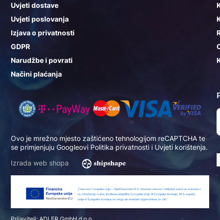
Uvjeti dostave
K
Uvjeti poslovanja
K
Izjava o privatnosti
GDPR
Narudžbe i povrati
K
Načini plaćanja
Ovo je mrežno mjesto zaštićeno tehnologijom reCAPTCHA te
se primjenjuju Googleovi
Politika privatnosti
i
Uvjeti korištenja
.
Izrada web shopa
Prijavitelj: ADLER GmbH d.o.o.