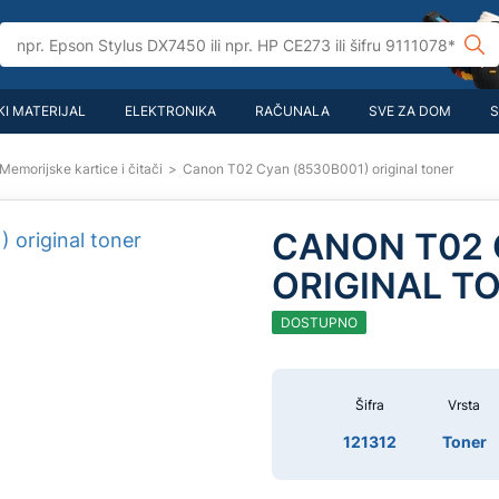
I MATERIJAL
ELEKTRONIKA
RAČUNALA
SVE ZA DOM
S
Memorijske kartice i čitači
>
Canon T02 Cyan (8530B001) original toner
CANON T02 
ORIGINAL T
DOSTUPNO
Šifra
Vrsta
121312
Toner