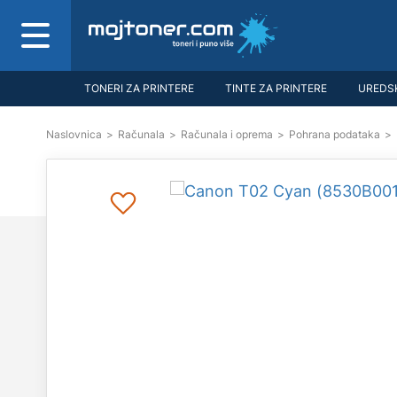
TONERI ZA PRINTERE
TINTE ZA PRINTERE
UREDSK
Naslovnica
>
Računala
>
Računala i oprema
>
Pohrana podataka
>