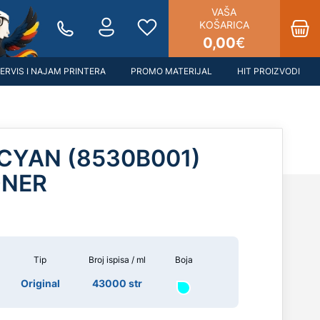
VAŠA
KOŠARICA
0,00
€
ERVIS I NAJAM PRINTERA
PROMO MATERIJAL
HIT PROIZVODI
CYAN (8530B001)
ONER
Tip
Broj ispisa / ml
Boja
Original
43000 str