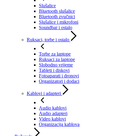
Slušalice
Bluetooth slušalice
Bluetooth zvučnici
Slušalice i mikrofoni
Soundbar i ostalo
Ruksaci, torbe i ostalo
Torbe za laptope
Ruksaci za laptope
Slobodno vrijeme
Tableti i diskovi
Fotoaparati i dronovi
Organizatori i dodaci
Kablovi i adapteri
Audio kablovi
Audio adapteri
Video kablovi
Organizacija kablova