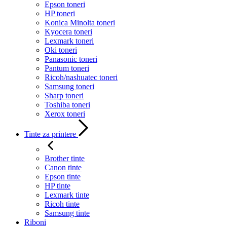
Epson toneri
HP toneri
Konica Minolta toneri
Kyocera toneri
Lexmark toneri
Oki toneri
Panasonic toneri
Pantum toneri
Ricoh/nashuatec toneri
Samsung toneri
Sharp toneri
Toshiba toneri
Xerox toneri
Tinte za printere
Brother tinte
Canon tinte
Epson tinte
HP tinte
Lexmark tinte
Ricoh tinte
Samsung tinte
Riboni