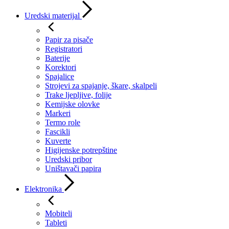
Uredski materijal
Papir za pisače
Registratori
Baterije
Korektori
Spajalice
Strojevi za spajanje, škare, skalpeli
Trake ljepljive, folije
Kemijske olovke
Markeri
Termo role
Fascikli
Kuverte
Higijenske potrepštine
Uredski pribor
Uništavači papira
Elektronika
Mobiteli
Tableti