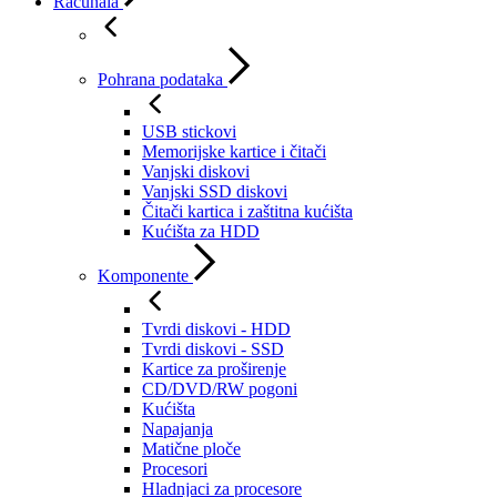
Računala
Pohrana podataka
USB stickovi
Memorijske kartice i čitači
Vanjski diskovi
Vanjski SSD diskovi
Čitači kartica i zaštitna kućišta
Kućišta za HDD
Komponente
Tvrdi diskovi - HDD
Tvrdi diskovi - SSD
Kartice za proširenje
CD/DVD/RW pogoni
Kućišta
Napajanja
Matične ploče
Procesori
Hladnjaci za procesore