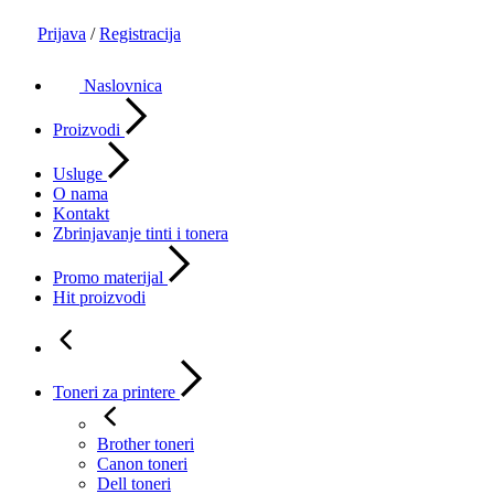
Prijava
/
Registracija
Naslovnica
Proizvodi
Usluge
O nama
Kontakt
Zbrinjavanje tinti i tonera
Promo materijal
Hit proizvodi
Toneri za printere
Brother toneri
Canon toneri
Dell toneri