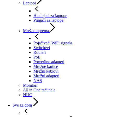
Laptopi
Hladnjaci za laptope
Punjači za laptope
Mrežna oprema
Pojačivači WiFi signala
Switchevi
Routeri
PoE
Powerline adapteri
Mrežne kartice
Mrežni kablovi
Mrežni adapteri
NAS
Monitori
All in One računala
NUC
Sve za dom