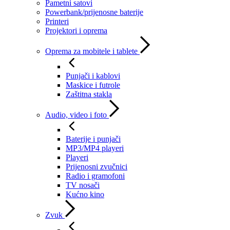
Pametni satovi
Powerbank/prijenosne baterije
Printeri
Projektori i oprema
Oprema za mobitele i tablete
Punjači i kablovi
Maskice i futrole
Zaštitna stakla
Audio, video i foto
Baterije i punjači
MP3/MP4 playeri
Playeri
Prijenosni zvučnici
Radio i gramofoni
TV nosači
Kućno kino
Zvuk