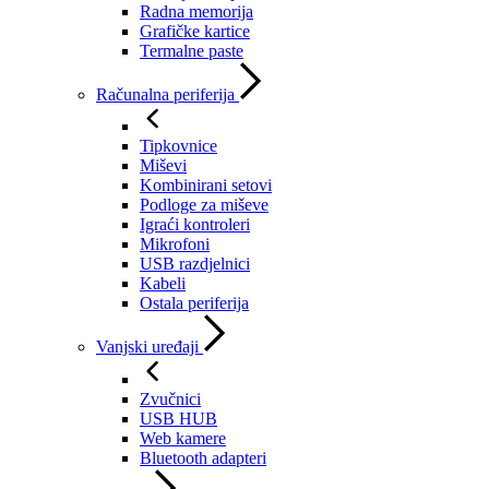
Radna memorija
Grafičke kartice
Termalne paste
Računalna periferija
Tipkovnice
Miševi
Kombinirani setovi
Podloge za miševe
Igraći kontroleri
Mikrofoni
USB razdjelnici
Kabeli
Ostala periferija
Vanjski uređaji
Zvučnici
USB HUB
Web kamere
Bluetooth adapteri