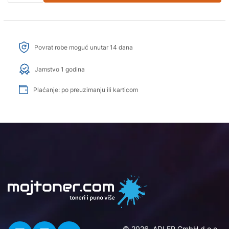
Povrat robe moguć unutar 14 dana
Jamstvo 1 godina
Plaćanje: po preuzimanju ili karticom
© 2026. ADLER GmbH d.o.o..