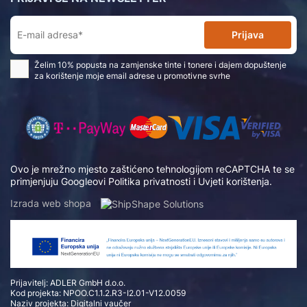
Prijava
Želim 10% popusta na zamjenske tinte i tonere i dajem dopuštenje
za korištenje moje email adrese u promotivne svrhe
Ovo je mrežno mjesto zaštićeno tehnologijom reCAPTCHA te se
primjenjuju Googleovi
Politika privatnosti
i
Uvjeti korištenja
.
Izrada web shopa
Prijavitelj: ADLER GmbH d.o.o.
Kod projekta: NPOO.C1.1.2.R3-I2.01-V12.0059
Naziv projekta: Digitalni vaučer