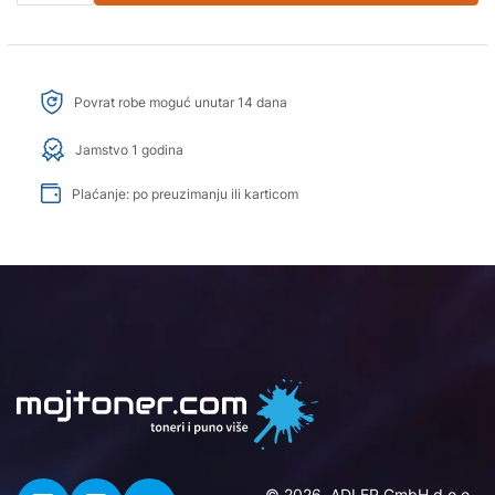
Povrat robe moguć unutar 14 dana
Jamstvo 1 godina
Plaćanje: po preuzimanju ili karticom
© 2026. ADLER GmbH d.o.o..