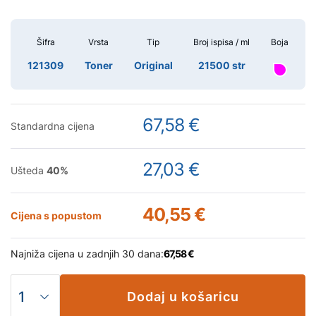
Šifra
Vrsta
Tip
Broj ispisa / ml
Boja
121309
Toner
Original
21500 str
67,58 €
Standardna cijena
27,03 €
Ušteda
40
%
40,55 €
Cijena s popustom
Najniža cijena u zadnjih 30 dana:
67,58 €
Dodaj u košaricu