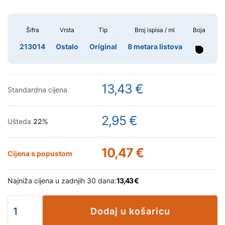
Šifra
Vrsta
Tip
Broj ispisa / ml
Boja
213014
Ostalo
Original
8 metara listova
13,43 €
Standardna cijena
2,95 €
Ušteda
22
%
10,47 €
Cijena s popustom
Najniža cijena u zadnjih 30 dana:
13,43 €
Dodaj u košaricu