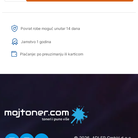
Povrat robe moguć unutar 14 dana
Jamstvo 1 godina
Plaćanje: po preuzimanju ili karticom
© 2026. ADLER GmbH d.o.o..