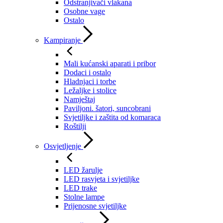
Odstranjivači vlakana
Osobne vage
Ostalo
Kampiranje
Mali kućanski aparati i pribor
Dodaci i ostalo
Hladnjaci i torbe
Ležaljke i stolice
Namještaj
Paviljoni. šatori, suncobrani
Svjetiljke i zaštita od komaraca
Roštilji
Osvjetljenje
LED žarulje
LED rasvjeta i svjetiljke
LED trake
Stolne lampe
Prijenosne svjetiljke