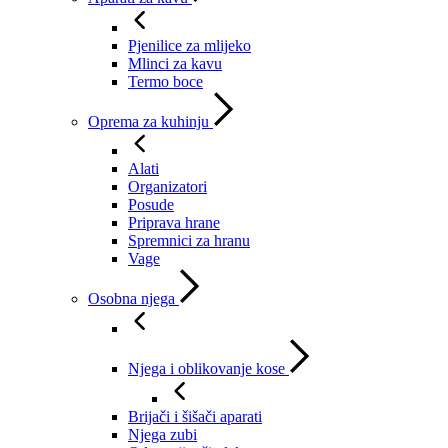
Pjenilice za mlijeko
Mlinci za kavu
Termo boce
Oprema za kuhinju
Alati
Organizatori
Posude
Priprava hrane
Spremnici za hranu
Vage
Osobna njega
Njega i oblikovanje kose
Brijači i šišači aparati
Njega zubi