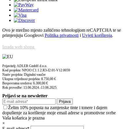
Ovo je mrežno mjesto zaštićeno tehnologijom reCAPTCHA te se
primjenjuju Googleovi
Politika privatnosti
i
Uvjeti korištenja
.
Izrada web shopa
Prijavitelj: ADLER GmbH d.o.o.
Kod projekta: NPOO.C1.1.2.R3-I2.01-V12.0059
Naziv projekta: Digitalni vaučer
Ukupna vrijednost projekta: 8.750,00 €
Bespovratna sredstva: 6.300,00 €
Rok provedbe: 13.06.2024.-13.06.2025.
Prijavi se na newsletter
Prijava
Želim 10% popusta na zamjenske tinte i tonere i dajem
dopuštenje za korištenje moje email adrese u promotivne svrhe
Vaša košarica je prazna
×
E-mail adresa*