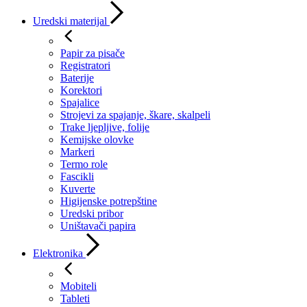
Uredski materijal
Papir za pisače
Registratori
Baterije
Korektori
Spajalice
Strojevi za spajanje, škare, skalpeli
Trake ljepljive, folije
Kemijske olovke
Markeri
Termo role
Fascikli
Kuverte
Higijenske potrepštine
Uredski pribor
Uništavači papira
Elektronika
Mobiteli
Tableti