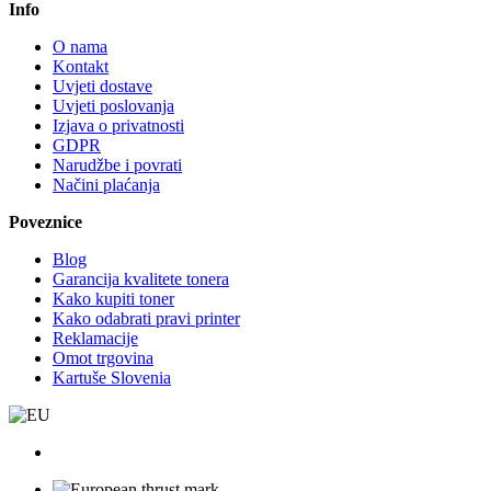
Info
O nama
Kontakt
Uvjeti dostave
Uvjeti poslovanja
Izjava o privatnosti
GDPR
Narudžbe i povrati
Načini plaćanja
Poveznice
Blog
Garancija kvalitete tonera
Kako kupiti toner
Kako odabrati pravi printer
Reklamacije
Omot trgovina
Kartuše Slovenia