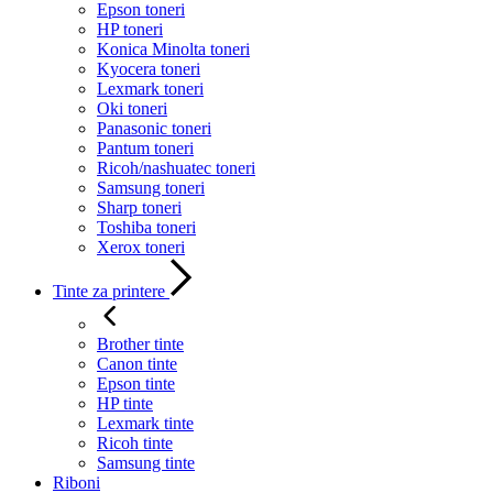
Epson toneri
HP toneri
Konica Minolta toneri
Kyocera toneri
Lexmark toneri
Oki toneri
Panasonic toneri
Pantum toneri
Ricoh/nashuatec toneri
Samsung toneri
Sharp toneri
Toshiba toneri
Xerox toneri
Tinte za printere
Brother tinte
Canon tinte
Epson tinte
HP tinte
Lexmark tinte
Ricoh tinte
Samsung tinte
Riboni