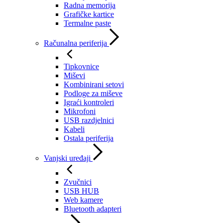
Radna memorija
Grafičke kartice
Termalne paste
Računalna periferija
Tipkovnice
Miševi
Kombinirani setovi
Podloge za miševe
Igraći kontroleri
Mikrofoni
USB razdjelnici
Kabeli
Ostala periferija
Vanjski uređaji
Zvučnici
USB HUB
Web kamere
Bluetooth adapteri