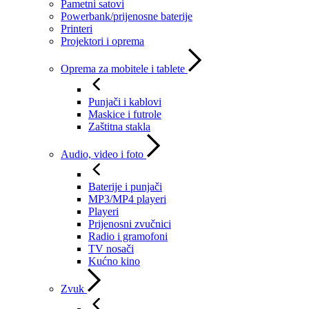
Pametni satovi
Powerbank/prijenosne baterije
Printeri
Projektori i oprema
Oprema za mobitele i tablete
Punjači i kablovi
Maskice i futrole
Zaštitna stakla
Audio, video i foto
Baterije i punjači
MP3/MP4 playeri
Playeri
Prijenosni zvučnici
Radio i gramofoni
TV nosači
Kućno kino
Zvuk