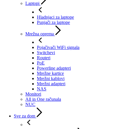
Laptopi
Hladnjaci za laptope
Punjači za laptope
Mrežna oprema
Pojačivači WiFi signala
Switchevi
Routeri
PoE
Powerline adapteri
Mrežne kartice
Mrežni kablovi
Mrežni adapteri
NAS
Monitori
All in One računala
NUC
Sve za dom