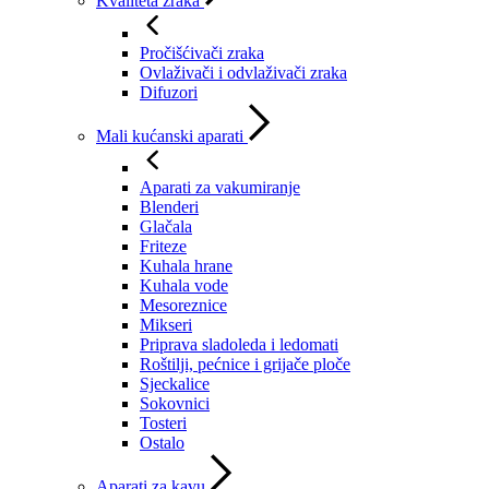
Kvaliteta zraka
Pročišćivači zraka
Ovlaživači i odvlaživači zraka
Difuzori
Mali kućanski aparati
Aparati za vakumiranje
Blenderi
Glačala
Friteze
Kuhala hrane
Kuhala vode
Mesoreznice
Mikseri
Priprava sladoleda i ledomati
Roštilji, pećnice i grijače ploče
Sjeckalice
Sokovnici
Tosteri
Ostalo
Aparati za kavu