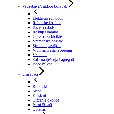
Vrt/zabava/outdoor boravak
Električni romobili
Robotske kosilice
Bazeni i dodaci
Roštilji i kamini
Oprema za bicikle
Vremenske postaje
Sjenice i paviljoni
Vrtni namještaj i oprema
Vrtni alat
Solarna rješenja i agregati
Boce za vodu
Usisavači
Robotski
Štapni
Klasični
Čišćenje okolice
Parni čistači
Oprema