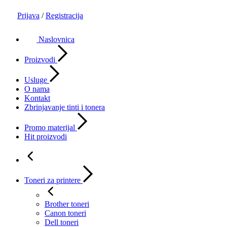
Prijava
/
Registracija
Naslovnica
Proizvodi
Usluge
O nama
Kontakt
Zbrinjavanje tinti i tonera
Promo materijal
Hit proizvodi
Toneri za printere
Brother toneri
Canon toneri
Dell toneri