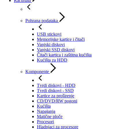
Računala
Pohrana podataka
USB stickovi
Memorijske kartice i čitači
Vanjski diskovi
Vanjski SSD diskovi
Čitači kartica i zaštitna kućišta
Kućišta za HDD
Komponente
Tvrdi diskovi - HDD
Tvrdi diskovi - SSD
Kartice za proširenje
CD/DVD/RW pogoni
Kućišta
Napajanja
Matične ploče
Procesori
Hladnjaci za procesore