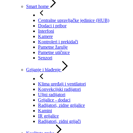
Smart home
Centralne upravljačke jedinice (HUB)
Dodaci i pribor
Interfoni
Kamere
Kontroleri i prekidači
Pametne žarulje
Pametne utičnice
Senzori
Grijanje i hlađenje
Klima uređaji i ventilatori
Konvekcijski radijatori
Uljni radijatori
Grijalice - dodaci
Radijatori, zidne grijalice
Kamini
IR grijalice
Radijatori, zidni grijači