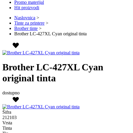
Promo materijal
Hit proizvodi
Naslovnica
>
Tinte za printere
>
Brother tinte
>
Brother LC-427XL Cyan original tinta
Brother LC-427XL Cyan
original tinta
dostupno
Šifra
212103
Vrsta
Tinta