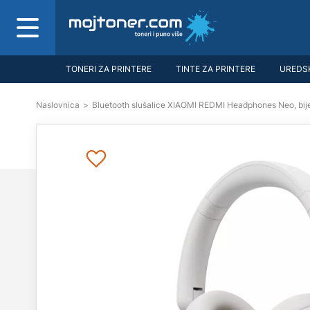
TONERI ZA PRINTERE
TINTE ZA PRINTERE
UREDSK
Naslovnica
>
Bluetooth slušalice XIAOMI REDMI Headphones Neo, bije