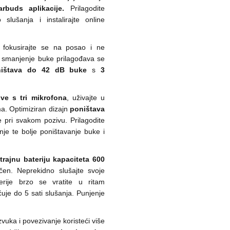
rbuds aplikacije.
Prilagodite
o slušanja i instalirajte online
 fokusirajte se na posao i ne
 smanjenje buke prilagođava se
ništava do 42 dB buke
s
3
ve s tri mikrofona
, uživajte u
ima. Optimiziran dizajn
poništava
 pri svakom pozivu. Prilagodite
nje te bolje poništavanje buke i
rajnu bateriju kapaciteta 600
čen. Neprekidno slušajte svoje
rije brzo se vratite u ritam
je do 5 sati slušanja. Punjenje
vuka i povezivanje koristeći više