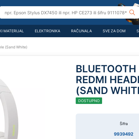
I MATERIJAL
ELEKTRONIKA
RAČUNALA
SVE ZA DOM
S
le (Sand White)
BLUETOOTH 
REDMI HEAD
(SAND WHIT
DOSTUPNO
Šifra
9939492