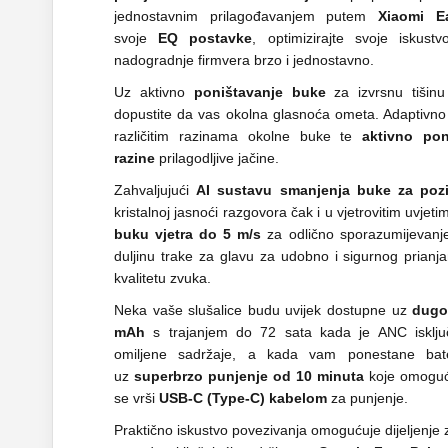
jednostavnim prilagođavanjem putem
Xiaomi Ea
svoje
EQ postavke
, optimizirajte svoje iskustv
nadogradnje firmvera brzo i jednostavno.
Uz aktivno
poništavanje buke
za izvrsnu tišinu
dopustite da vas okolna glasnoća ometa. Adaptivno
različitim razinama okolne buke te
aktivno po
razine
prilagodljive jačine.
Zahvaljujući
AI sustavu smanjenja buke za pozi
kristalnoj jasnoći razgovora čak i u vjetrovitim uvjet
buku vjetra do 5 m/s
za odlično sporazumijevanje
duljinu trake za glavu za udobno i sigurnog prianja
kvalitetu zvuka.
Neka vaše slušalice budu uvijek dostupne uz
dugot
mAh
s trajanjem do 72 sata kada je ANC isklju
omiljene sadržaje, a kada vam ponestane bate
uz
superbrzo punjenje od 10 minuta
koje omoguću
se vrši
USB-C (Type-C) kabelom
za punjenje.
Praktično iskustvo povezivanja omogućuje dijeljenje z