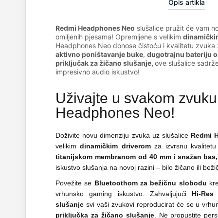
Opis artikla
Redmi Headphones Neo
slušalice pružit će vam n
omiljenih pjesama! Opremljene s velikim
dinamički
Headphones Neo donose čistoću i kvalitetu zvuka 
aktivno poništavanje buke
,
dugotrajnu bateriju 
priključak za žičano slušanje,
ove slušalice sadrž
impresivno audio iskustvo!
Uživajte u svakom zvuk
Headphones Neo!
Doživite novu dimenziju zvuka uz slušalice
Redmi 
velikim
dinamičkim driverom
za izvrsnu kvalitet
titanijskom membranom od 40 mm
i
snažan bas,
iskustvo slušanja na novoj razini – bilo žičano ili beži
Povežite se
Bluetoothom
za bežičnu slobodu
kre
vrhunsko gaming iskustvo. Zahvaljujući
Hi-Res 
slušanje
svi vaši zvukovi reproducirat će se u vrhu
priključka za žičano slušanje
. Ne propustite perso