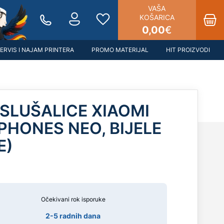
VAŠA
KOŠARICA
0,00
€
ERVIS I NAJAM PRINTERA
PROMO MATERIJAL
HIT PROIZVODI
SLUŠALICE XIAOMI
PHONES NEO, BIJELE
E)
Očekivani rok isporuke
2-5 radnih dana