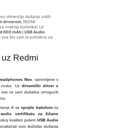
ovu dimenziju slušanja vaših
m driverom,
REDMI
za svakog korisnika! Uz
od 600 mAh i USB Audio
e sve što vam je potrebno za
u uz Redmi
Headphones Neo
, opremljene s
u zvuka. Uz
dinamički driver s
ove će vam slušalice omogućiti
čno.
tanja ili se
spojite kabelom
za
audio certifikatu
za žičano
nskoj kvaliteti putem
USB Audio
nalizirati svoj doživljaj slušanja