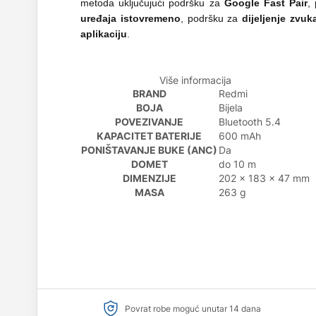
metoda uključujući podršku za
Google Fast Pair
,
uređaja istovremeno
, podršku za
dijeljenje zvuk
aplikaciju
.
Više informacija
BRAND
Redmi
BOJA
Bijela
POVEZIVANJE
Bluetooth 5.4
KAPACITET BATERIJE
600 mAh
PONIŠTAVANJE BUKE (ANC)
Da
DOMET
do 10 m
DIMENZIJE
202 x 183 x 47 mm
MASA
263 g
Povrat robe moguć unutar 14 dana