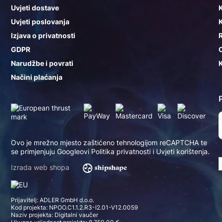
Uvjeti dostave
K
Uvjeti poslovanja
K
Izjava o privatnosti
GDPR
Narudžbe i povrati
K
Načini plaćanja
Ovo je mrežno mjesto zaštićeno tehnologijom reCAPTCHA te
se primjenjuju Googleovi
Politika privatnosti
i
Uvjeti korištenja
.
Izrada web shopa
Prijavitelj: ADLER GmbH d.o.o.
Kod projekta: NPOO.C1.1.2.R3-I2.01-V12.0059
Naziv projekta: Digitalni vaučer