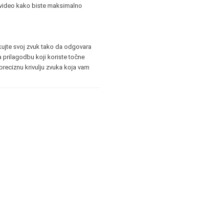
li video kako biste maksimalno
likujte svoj zvuk tako da odgovara
 prilagodbu koji koriste točne
preciznu krivulju zvuka koja vam