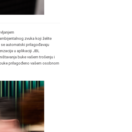
avljanjem
ambijentalnog zvuka koji želite
 se automatski prilagođavaju
acija u aplikaciji JBL
ništavanja buke vašem trošenju i
je buke prilagođeno vašem osobnom