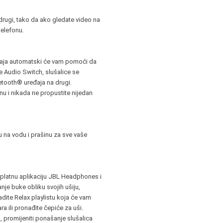
rugi, tako da ako gledate video na
telefonu.
đaja automatski će vam pomoći da
e Audio Switch, slušalice se
tooth® uređaja na drugi.
nu i nikada ne propustite nijedan
u na vodu i prašinu za sve vaše
splatnu aplikaciju JBL Headphones i
nje buke obliku svojih ušiju,
dite Relax playlistu koja će vam
a ili pronađite čepiće za uši.
promijeniti ponašanje slušalica