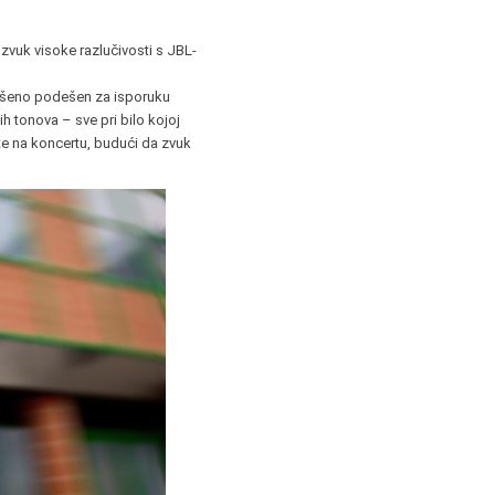
vuk visoke razlučivosti s JBL-
vršeno podešen za isporuku
h tonova – sve pri bilo kojoj
te na koncertu, budući da zvuk