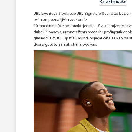
Karakteristike
JBL Live Buds 3 pokreće JBL Signature Sound za bežični z
ovim prepoznatljivim zvukom iz
10 mm dinamičke pogonske jedinice. Svaki drajver je sa
dubokih basova, uravnoteženih srednjih i profinjenih visoki
glasnoći. Uz JBL Spatial Sound, osjećat ćete se kao da s
dolazi gotovo sa svih strana oko vas.