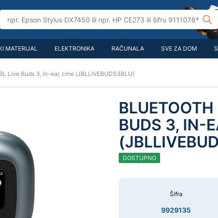
I MATERIJAL
ELEKTRONIKA
RAČUNALA
SVE ZA DOM
S
JBL Live Buds 3, In-ear, crne (JBLLIVEBUDS3BLU)
BLUETOOTH 
BUDS 3, IN-
(JBLLIVEBU
DOSTUPNO
Šifra
9929135