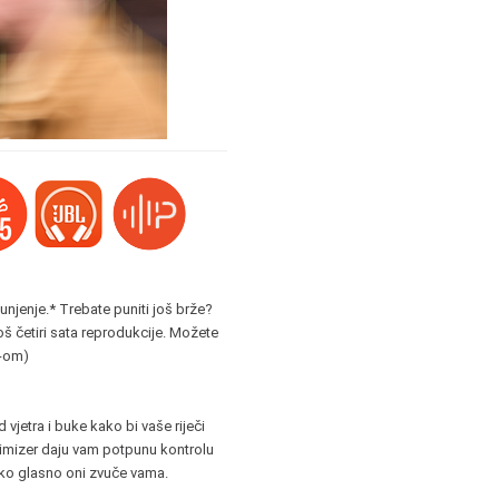
punjenje.* Trebate puniti još brže?
š četiri sata reprodukcije. Možete
C-om)
jetra i buke kako bi vaše riječi
ptimizer daju vam potpunu kontrolu
iko glasno oni zvuče vama.