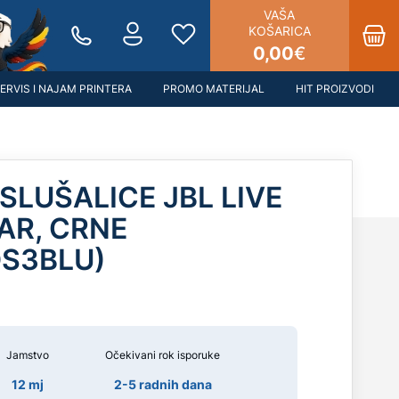
VAŠA
KOŠARICA
0,00
€
ERVIS I NAJAM PRINTERA
PROMO MATERIJAL
HIT PROIZVODI
SLUŠALICE JBL LIVE
EAR, CRNE
DS3BLU)
Jamstvo
Očekivani rok isporuke
12 mj
2-5 radnih dana