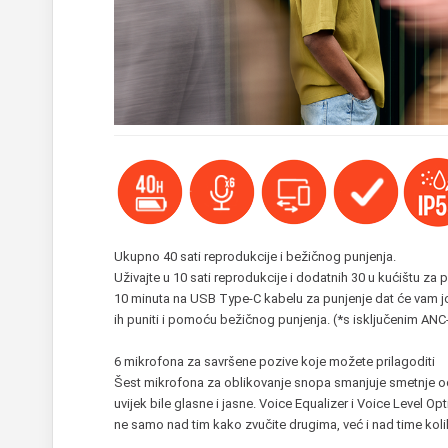
Ukupno 40 sati reprodukcije i bežičnog punjenja.
Uživajte u 10 sati reprodukcije i dodatnih 30 u kućištu za 
10 minuta na USB Type-C kabelu za punjenje dat će vam jo
ih puniti i pomoću bežičnog punjenja. (*s isključenim AN
6 mikrofona za savršene pozive koje možete prilagoditi
Šest mikrofona za oblikovanje snopa smanjuje smetnje od v
uvijek bile glasne i jasne. Voice Equalizer i Voice Level O
ne samo nad tim kako zvučite drugima, već i nad time kol