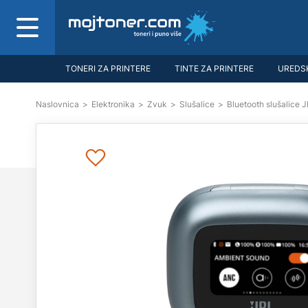
TONERI ZA PRINTERE
TINTE ZA PRINTERE
UREDSK
Naslovnica
>
Elektronika
>
Zvuk
>
Slušalice
>
Bluetooth slušalice 