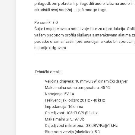
prilagodbom pokreta ili prilagoditi audio izlaz na audio i
iskoristili svoj sadržaj – i još mnogo toga.
Personi-Fi 3.0
Čujte i osjetite svaku notu svoje liste za reprodukciju. Ob
vašem osobnom profilu slušanja s interaktivnim alatima za
podatke o vama i vašim preferencijama kako bi isporučili 
najbolje odgovara.
Tehnički detalji:
Veličina drajvera:
10 mm/0,39" dinamički drajver
Maksimalna radna temperatura:
45 °C
Napajanje:
5V 1A
Frekvencijski odziv:
20 Hz - 40 kHz
Impedancija:
16 ohma
Osjetljivost:
103dB SPL@1kHz
Maksimalni SPL:
97 Db
Osjetljivost mikrofona:
-38 dBV/Pa@1 kHz
Bluetooth verzija (slušalice):
5.3