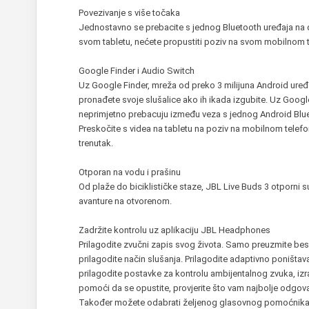
Povezivanje s više točaka
Jednostavno se prebacite s jednog Bluetooth uređaja na d
svom tabletu, nećete propustiti poziv na svom mobilnom 
Google Finder i Audio Switch
Uz Google Finder, mreža od preko 3 milijuna Android ure
pronađete svoje slušalice ako ih ikada izgubite. Uz Googl
neprimjetno prebacuju između veza s jednog Android Blue
Preskočite s videa na tabletu na poziv na mobilnom telefo
trenutak.
Otporan na vodu i prašinu
Od plaže do biciklističke staze, JBL Live Buds 3 otporni s
avanture na otvorenom.
Zadržite kontrolu uz aplikaciju JBL Headphones
Prilagodite zvučni zapis svog života. Samo preuzmite be
prilagodite način slušanja. Prilagodite adaptivno poništava
prilagodite postavke za kontrolu ambijentalnog zvuka, izra
pomoći da se opustite, provjerite što vam najbolje odgovar
Također možete odabrati željenog glasovnog pomoćnika, 