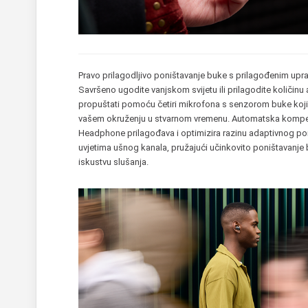
Pravo prilagodljivo poništavanje buke s prilagođenim upr
Savršeno ugodite vanjskom svijetu ili prilagodite količinu 
propuštati pomoću četiri mikrofona s senzorom buke koji
vašem okruženju u stvarnom vremenu. Automatska kompenz
Headphone prilagođava i optimizira razinu adaptivnog po
uvjetima ušnog kanala, pružajući učinkovito poništavan
iskustvu slušanja.