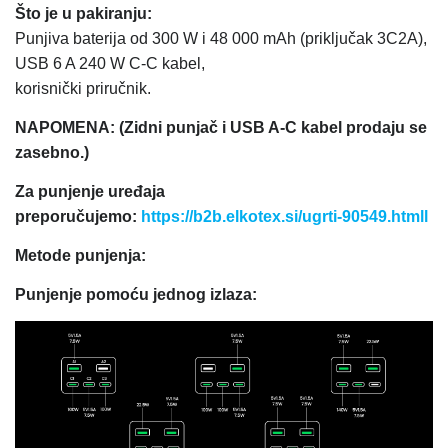
Što je u pakiranju:
Punjiva baterija od 300 W i 48 000 mAh (priključak 3C2A),
USB 6 A 240 W C-C kabel,
korisnički priručnik.
NAPOMENA: (Zidni punjač i USB A-C kabel prodaju se
zasebno.)
Za punjenje uređaja
preporučujemo:
https://b2b.elkotex.si/ugrti-90549.htmll
Metode punjenja:
Punjenje pomoću jednog izlaza: