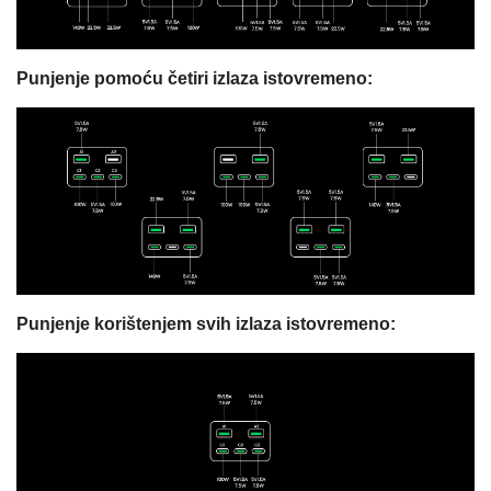
Punjenje pomoću četiri izlaza istovremeno:
Punjenje korištenjem svih izlaza istovremeno: