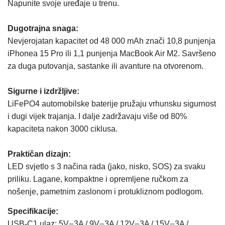
Napunite svoje uređaje u trenu.
Dugotrajna snaga:
Nevjerojatan kapacitet od 48 000 mAh znači 10,8 punjenja
iPhonea 15 Pro ili 1,1 punjenja MacBook Air M2. Savršeno
za duga putovanja, sastanke ili avanture na otvorenom.
Sigurne i izdržljive:
LiFePO4 automobilske baterije pružaju vrhunsku sigurnost
i dugi vijek trajanja. I dalje zadržavaju više od 80%
kapaciteta nakon 3000 ciklusa.
Praktičan dizajn:
LED svjetlo s 3 načina rada (jako, nisko, SOS) za svaku
priliku. Lagane, kompaktne i opremljene ručkom za
nošenje, pametnim zaslonom i protukliznom podlogom.
Specifikacije:
USB-C1 ulaz: 5V⎓3A / 9V⎓3A / 12V⎓3A / 15V⎓3A /