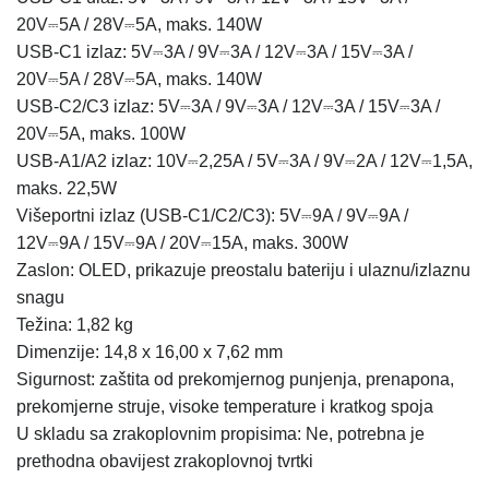
20V⎓5A / 28V⎓5A, maks. 140W
USB-C1 izlaz: 5V⎓3A / 9V⎓3A / 12V⎓3A / 15V⎓3A /
20V⎓5A / 28V⎓5A, maks. 140W
USB-C2/C3 izlaz: 5V⎓3A / 9V⎓3A / 12V⎓3A / 15V⎓3A /
20V⎓5A, maks. 100W
USB-A1/A2 izlaz: 10V⎓2,25A / 5V⎓3A / 9V⎓2A / 12V⎓1,5A,
maks. 22,5W
Višeportni izlaz (USB-C1/C2/C3): 5V⎓9A / 9V⎓9A /
12V⎓9A / 15V⎓9A / 20V⎓15A, maks. 300W
Zaslon: OLED, prikazuje preostalu bateriju i ulaznu/izlaznu
snagu
Težina: 1,82 kg
Dimenzije: 14,8 x 16,00 x 7,62 mm
Sigurnost: zaštita od prekomjernog punjenja, prenapona,
prekomjerne struje, visoke temperature i kratkog spoja
U skladu sa zrakoplovnim propisima: Ne, potrebna je
prethodna obavijest zrakoplovnoj tvrtki