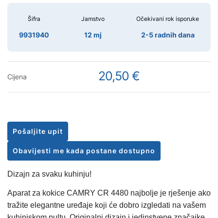
Šifra
Jamstvo
Očekivani rok isporuke
9931940
12 mj
2-5 radnih dana
20,50 €
Cijena
Pošaljite upit
Obavijesti me kada postane dostupno
Dizajn za svaku kuhinju!
Aparat za kokice CAMRY CR 4480 najbolje je rješenje ako
tražite elegantne uređaje koji će dobro izgledati na vašem
kuhinjskom pultu. Originalni dizajn i jedinstvene značajke