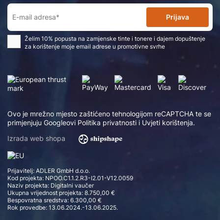
Prijava
Želim 10% popusta na zamjenske tinte i tonere i dajem dopuštenje
za korištenje moje email adrese u promotivne svrhe
Ovo je mrežno mjesto zaštićeno tehnologijom reCAPTCHA te se
primjenjuju Googleovi
Politika privatnosti
i
Uvjeti korištenja
.
Izrada web shopa
Prijavitelj: ADLER GmbH d.o.o.
Kod projekta: NPOO.C1.1.2.R3-I2.01-V12.0059
Naziv projekta: Digitalni vaučer
Ukupna vrijednost projekta: 8.750,00 €
Bespovratna sredstva: 6.300,00 €
Rok provedbe: 13.06.2024.-13.06.2025.