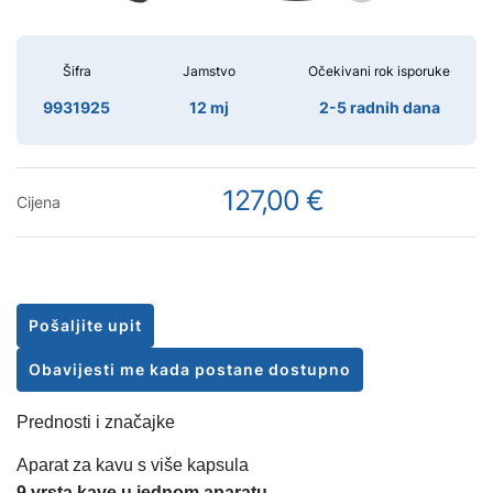
Šifra
Jamstvo
Očekivani rok isporuke
9931925
12 mj
2-5 radnih dana
127,00 €
Cijena
Pošaljite upit
Obavijesti me kada postane dostupno
Prednosti i značajke
Aparat za kavu s više kapsula
9 vrsta kave u jednom aparatu