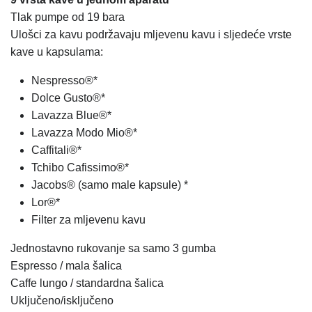
Tlak pumpe od 19 bara
Ulošci za kavu podržavaju mljevenu kavu i sljedeće vrste
kave u kapsulama:
Nespresso®*
Dolce Gusto®*
Lavazza Blue®*
Lavazza Modo Mio®*
Caffitali®*
Tchibo Cafissimo®*
Jacobs® (samo male kapsule) *
Lor®*
Filter za mljevenu kavu
Jednostavno rukovanje sa samo 3 gumba
Espresso / mala šalica
Caffe lungo / standardna šalica
Uključeno/isključeno