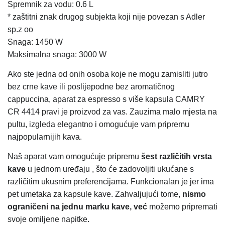
Spremnik za vodu: 0.6 L
* zaštitni znak drugog subjekta koji nije povezan s Adler
sp.z oo
Snaga: 1450 W
Maksimalna snaga: 3000 W
Ako ste jedna od onih osoba koje ne mogu zamisliti jutro
bez crne kave ili poslijepodne bez aromatičnog
cappuccina, aparat za espresso s više kapsula CAMRY
CR 4414 pravi je proizvod za vas. Zauzima malo mjesta na
pultu, izgleda elegantno i omogućuje vam pripremu
najpopularnijih kava.
Naš aparat vam omogućuje pripremu
šest različitih vrsta
kave
u jednom uređaju , što će zadovoljiti ukućane s
različitim ukusnim preferencijama. Funkcionalan je jer ima
pet umetaka za kapsule kave. Zahvaljujući tome,
nismo
ograničeni na jednu marku kave, već
možemo pripremati
svoje omiljene napitke.