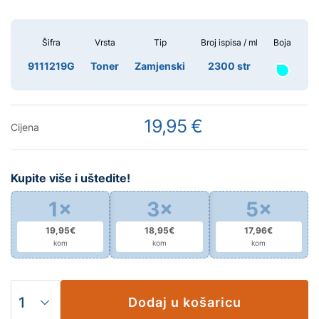
Šifra
Vrsta
Tip
Broj ispisa / ml
Boja
9111219G
Toner
Zamjenski
2300 str
19,95 €
Cijena
Kupite više i uštedite!
1×
3×
5×
19,95€
18,95€
17,96€
kom
kom
kom
Dodaj u košaricu