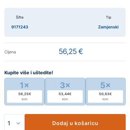
Šifra
Tip
9171243
Zamjenski
56,25 €
Cijena
Kupite više i uštedite!
1×
3×
5×
56,25€
53,44€
50,63€
kom
kom
kom
Dodaj u košaricu