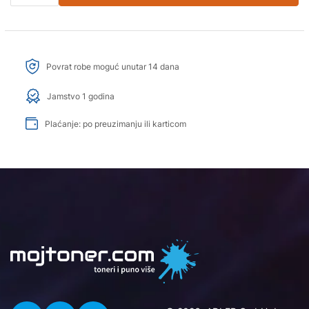
Povrat robe moguć unutar 14 dana
Jamstvo 1 godina
Plaćanje: po preuzimanju ili karticom