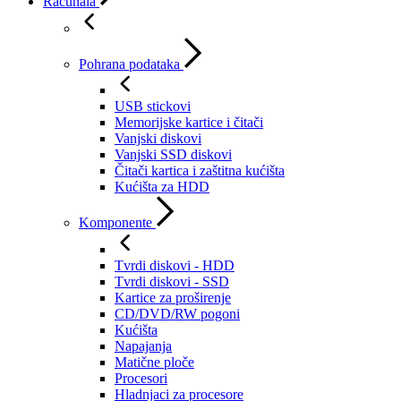
Računala
Pohrana podataka
USB stickovi
Memorijske kartice i čitači
Vanjski diskovi
Vanjski SSD diskovi
Čitači kartica i zaštitna kućišta
Kućišta za HDD
Komponente
Tvrdi diskovi - HDD
Tvrdi diskovi - SSD
Kartice za proširenje
CD/DVD/RW pogoni
Kućišta
Napajanja
Matične ploče
Procesori
Hladnjaci za procesore