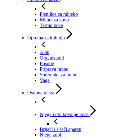
Pjenilice za mlijeko
Mlinci za kavu
Termo boce
Oprema za kuhinju
Alati
Organizatori
Posude
Priprava hrane
Spremnici za hranu
Vage
Osobna njega
Njega i oblikovanje kose
Brijači i šišači aparati
Njega zubi