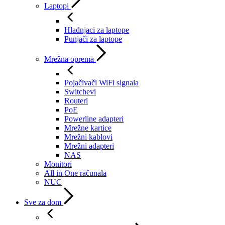
Laptopi
Hladnjaci za laptope
Punjači za laptope
Mrežna oprema
Pojačivači WiFi signala
Switchevi
Routeri
PoE
Powerline adapteri
Mrežne kartice
Mrežni kablovi
Mrežni adapteri
NAS
Monitori
All in One računala
NUC
Sve za dom