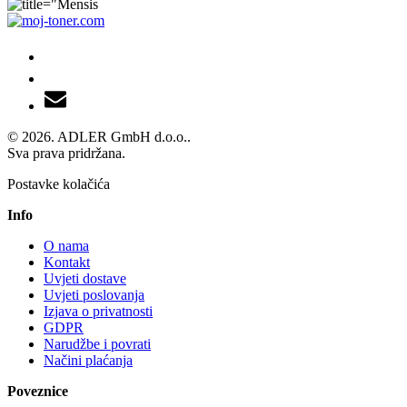
© 2026. ADLER GmbH d.o.o..
Sva prava pridržana.
Postavke kolačića
Info
O nama
Kontakt
Uvjeti dostave
Uvjeti poslovanja
Izjava o privatnosti
GDPR
Narudžbe i povrati
Načini plaćanja
Poveznice