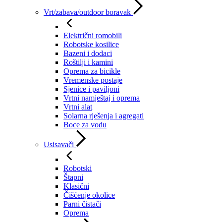
Vrt/zabava/outdoor boravak
Električni romobili
Robotske kosilice
Bazeni i dodaci
Roštilji i kamini
Oprema za bicikle
Vremenske postaje
Sjenice i paviljoni
Vrtni namještaj i oprema
Vrtni alat
Solarna rješenja i agregati
Boce za vodu
Usisavači
Robotski
Štapni
Klasični
Čišćenje okolice
Parni čistači
Oprema