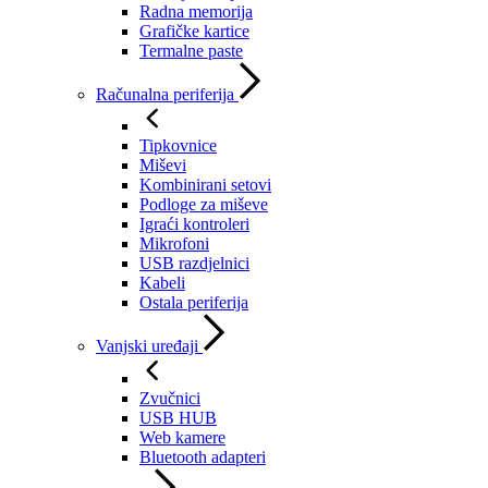
Radna memorija
Grafičke kartice
Termalne paste
Računalna periferija
Tipkovnice
Miševi
Kombinirani setovi
Podloge za miševe
Igraći kontroleri
Mikrofoni
USB razdjelnici
Kabeli
Ostala periferija
Vanjski uređaji
Zvučnici
USB HUB
Web kamere
Bluetooth adapteri