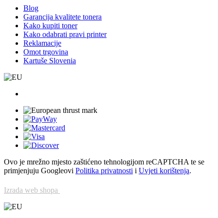
Blog
Garancija kvalitete tonera
Kako kupiti toner
Kako odabrati pravi printer
Reklamacije
Omot trgovina
Kartuše Slovenia
Ovo je mrežno mjesto zaštićeno tehnologijom reCAPTCHA te se
primjenjuju Googleovi
Politika privatnosti
i
Uvjeti korištenja
.
Izrada web shopa