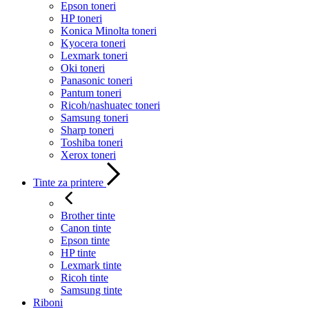
Epson toneri
HP toneri
Konica Minolta toneri
Kyocera toneri
Lexmark toneri
Oki toneri
Panasonic toneri
Pantum toneri
Ricoh/nashuatec toneri
Samsung toneri
Sharp toneri
Toshiba toneri
Xerox toneri
Tinte za printere
Brother tinte
Canon tinte
Epson tinte
HP tinte
Lexmark tinte
Ricoh tinte
Samsung tinte
Riboni