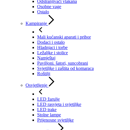
Odstranjivači vlakana
Osobne vage
Ostalo
Kampiranje
Mali kućanski aparati i pribor
Dodaci i ostalo
Hladnjaci i torbe
Ležaljke i stolice
Namještaj
Paviljoni. šatori, suncobrani
Svjetiljke i zaštita od komaraca
Roštilji
Osvjetljenje
LED žarulje
LED rasvjeta i svjetiljke
LED trake
Stolne lampe
Prijenosne svjetiljke