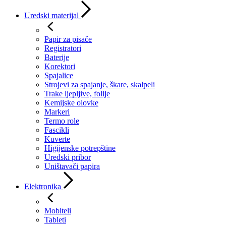
Uredski materijal
Papir za pisače
Registratori
Baterije
Korektori
Spajalice
Strojevi za spajanje, škare, skalpeli
Trake ljepljive, folije
Kemijske olovke
Markeri
Termo role
Fascikli
Kuverte
Higijenske potrepštine
Uredski pribor
Uništavači papira
Elektronika
Mobiteli
Tableti