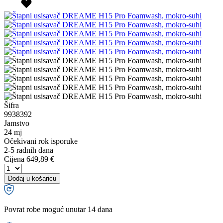
Šifra
9938392
Jamstvo
24 mj
Očekivani rok isporuke
2-5 radnih dana
Cijena
649,89 €
Dodaj u košaricu
Povrat robe moguć unutar 14 dana