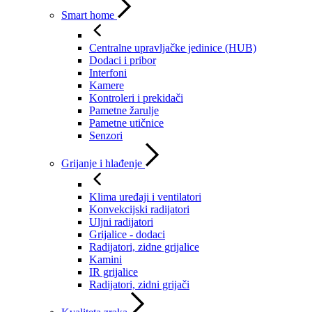
Smart home
Centralne upravljačke jedinice (HUB)
Dodaci i pribor
Interfoni
Kamere
Kontroleri i prekidači
Pametne žarulje
Pametne utičnice
Senzori
Grijanje i hlađenje
Klima uređaji i ventilatori
Konvekcijski radijatori
Uljni radijatori
Grijalice - dodaci
Radijatori, zidne grijalice
Kamini
IR grijalice
Radijatori, zidni grijači