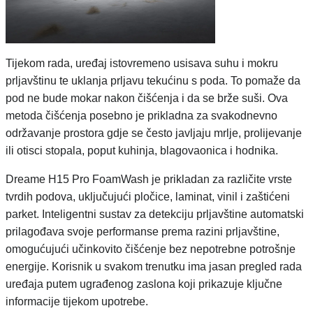
Tijekom rada, uređaj istovremeno usisava suhu i mokru
prljavštinu te uklanja prljavu tekućinu s poda. To pomaže da
pod ne bude mokar nakon čišćenja i da se brže suši. Ova
metoda čišćenja posebno je prikladna za svakodnevno
održavanje prostora gdje se često javljaju mrlje, prolijevanje
ili otisci stopala, poput kuhinja, blagovaonica i hodnika.
Dreame H15 Pro FoamWash je prikladan za različite vrste
tvrdih podova, uključujući pločice, laminat, vinil i zaštićeni
parket. Inteligentni sustav za detekciju prljavštine automatski
prilagođava svoje performanse prema razini prljavštine,
omogućujući učinkovito čišćenje bez nepotrebne potrošnje
energije. Korisnik u svakom trenutku ima jasan pregled rada
uređaja putem ugrađenog zaslona koji prikazuje ključne
informacije tijekom upotrebe.