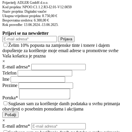
Prijavitelj: ADLER GmbH d.o.o.
Kod projekta: NPOO.C1.1.2.R3-I2.01-V12.0059
Naziv projekta: Digitalni vaučer
Ukupna vrijednost projekta: 8.750,00 €
Bespovratna sredstva: 6.300,00 €
Rok provedbe: 13.06.2024.-13.06.2025.
Prijavi se na newsletter
Prijava
Želim 10% popusta na zamjenske tinte i tonere i dajem
dopuštenje za korištenje moje email adrese u promotivne svrhe
Vaša košarica je prazna
×
E-mail adresa*
Telefon
Ime
Prezime
Poruka*
Suglasan sam za korištenje danih podataka u svrhu primanja
obavijesti o posebnim ponudama i akcijama
Pošalji
×
E-mail adresa*