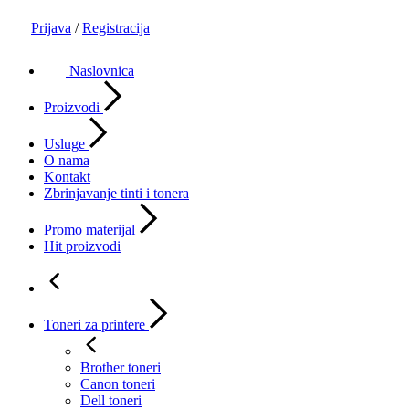
Prijava
/
Registracija
Naslovnica
Proizvodi
Usluge
O nama
Kontakt
Zbrinjavanje tinti i tonera
Promo materijal
Hit proizvodi
Toneri za printere
Brother toneri
Canon toneri
Dell toneri