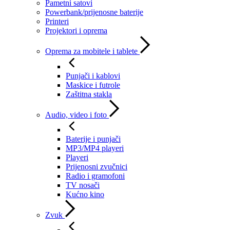
Pametni satovi
Powerbank/prijenosne baterije
Printeri
Projektori i oprema
Oprema za mobitele i tablete
Punjači i kablovi
Maskice i futrole
Zaštitna stakla
Audio, video i foto
Baterije i punjači
MP3/MP4 playeri
Playeri
Prijenosni zvučnici
Radio i gramofoni
TV nosači
Kućno kino
Zvuk