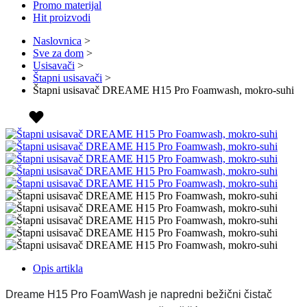
Promo materijal
Hit proizvodi
Naslovnica
>
Sve za dom
>
Usisavači
>
Štapni usisavači
>
Štapni usisavač DREAME H15 Pro Foamwash, mokro-suhi
Opis artikla
Dreame H15 Pro FoamWash je napredni bežični čistač