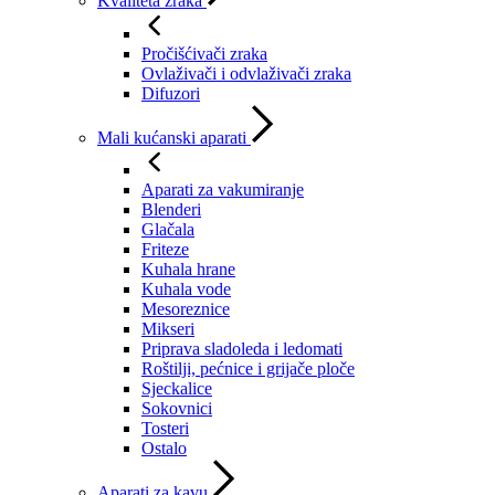
Kvaliteta zraka
Pročišćivači zraka
Ovlaživači i odvlaživači zraka
Difuzori
Mali kućanski aparati
Aparati za vakumiranje
Blenderi
Glačala
Friteze
Kuhala hrane
Kuhala vode
Mesoreznice
Mikseri
Priprava sladoleda i ledomati
Roštilji, pećnice i grijače ploče
Sjeckalice
Sokovnici
Tosteri
Ostalo
Aparati za kavu