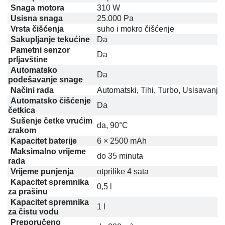
Snaga motora
310 W
Usisna snaga
25.000 Pa
Vrsta čišćenja
suho i mokro čišćenje
Sakupljanje tekućine
Da
Pametni senzor
Da
prljavštine
Automatsko
Da
podešavanje snage
Načini rada
Automatski, Tihi, Turbo, Usisavanje
Automatsko čišćenje
Da
četkica
Sušenje četke vrućim
da, 90°C
zrakom
Kapacitet baterije
6 × 2500 mAh
Maksimalno vrijeme
do 35 minuta
rada
Vrijeme punjenja
otprilike 4 sata
Kapacitet spremnika
0,5 l
za prašinu
Kapacitet spremnika
1 l
za čistu vodu
Preporučeno