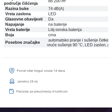
do 200 m²
područje čišćenja
Razina buke
74 dB(A)
Vrsta zaslona
LED
Glasovne obavijesti
Da
Napajanje
na baterije
Vrsta baterije
Litij-ionska baterija
Boja
crna
automatsko pranje i sušenje četke, d
Posebne značajke
vruće sušenje 90 °C, LED zaslon, gl
Povrat robe moguć unutar 14 dana
Jamstvo 24 mj
Plaćanje: po preuzimanju ili karticom