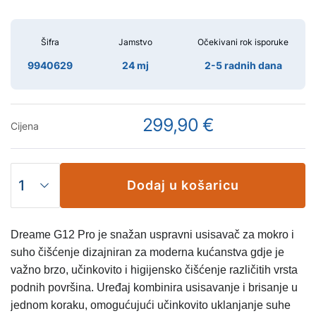
Šifra
Jamstvo
Očekivani rok isporuke
9940629
24 mj
2-5 radnih dana
299,90 €
Cijena
Dodaj u košaricu
Dreame G12 Pro je snažan uspravni usisavač za mokro i
suho čišćenje dizajniran za moderna kućanstva gdje je
važno brzo, učinkovito i higijensko čišćenje različitih vrsta
podnih površina. Uređaj kombinira usisavanje i brisanje u
jednom koraku, omogućujući učinkovito uklanjanje suhe