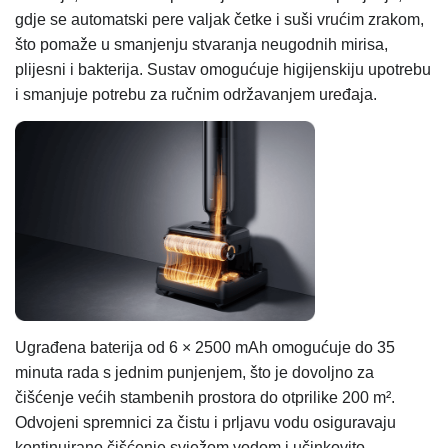
gdje se automatski pere valjak četke i suši vrućim zrakom,
što pomaže u smanjenju stvaranja neugodnih mirisa,
plijesni i bakterija. Sustav omogućuje higijenskiju upotrebu
i smanjuje potrebu za ručnim održavanjem uređaja.
Ugrađena baterija od 6 × 2500 mAh omogućuje do 35
minuta rada s jednim punjenjem, što je dovoljno za
čišćenje većih stambenih prostora do otprilike 200 m².
Odvojeni spremnici za čistu i prljavu vodu osiguravaju
kontinuirano čišćenje svježom vodom i učinkovito