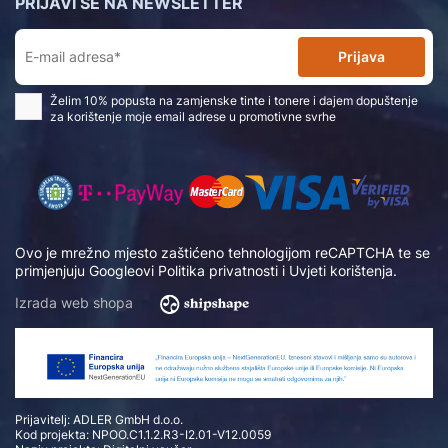
PRIJAVI SE NA NEWSLETTER
Prijava
Želim 10% popusta na zamjenske tinte i tonere i dajem dopuštenje
za korištenje moje email adrese u promotivne svrhe
Ovo je mrežno mjesto zaštićeno tehnologijom reCAPTCHA te se
primjenjuju Googleovi
Politika privatnosti
i
Uvjeti korištenja
.
Izrada web shopa
Prijavitelj: ADLER GmbH d.o.o.
Kod projekta: NPOO.C1.1.2.R3-I2.01-V12.0059