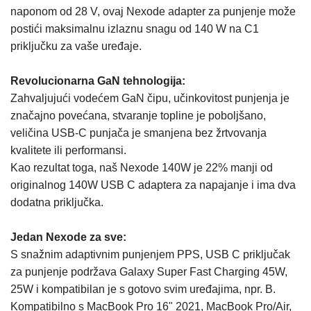
naponom od 28 V, ovaj Nexode adapter za punjenje može
postići maksimalnu izlaznu snagu od 140 W na C1
priključku za vaše uređaje.
Revolucionarna GaN tehnologija:
Zahvaljujući vodećem GaN čipu, učinkovitost punjenja je
značajno povećana, stvaranje topline je poboljšano,
veličina USB-C punjača je smanjena bez žrtvovanja
kvalitete ili performansi.
Kao rezultat toga, naš Nexode 140W je 22% manji od
originalnog 140W USB C adaptera za napajanje i ima dva
dodatna priključka.
Jedan Nexode za sve:
S snažnim adaptivnim punjenjem PPS, USB C priključak
za punjenje podržava Galaxy Super Fast Charging 45W,
25W i kompatibilan je s gotovo svim uređajima, npr. B.
Kompatibilno s MacBook Pro 16" 2021, MacBook Pro/Air,