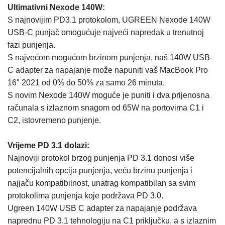
Ultimativni Nexode 140W:
S najnovijim PD3.1 protokolom, UGREEN Nexode 140W
USB-C punjač omogućuje najveći napredak u trenutnoj
fazi punjenja.
S najvećom mogućom brzinom punjenja, naš 140W USB-
C adapter za napajanje može napuniti vaš MacBook Pro
16" 2021 od 0% do 50% za samo 26 minuta.
S novim Nexode 140W moguće je puniti i dva prijenosna
računala s izlaznom snagom od 65W na portovima C1 i
C2, istovremeno punjenje.
Vrijeme PD 3.1 dolazi:
Najnoviji protokol brzog punjenja PD 3.1 donosi više
potencijalnih opcija punjenja, veću brzinu punjenja i
najjaču kompatibilnost, unatrag kompatibilan sa svim
protokolima punjenja koje podržava PD 3.0.
Ugreen 140W USB C adapter za napajanje podržava
naprednu PD 3.1 tehnologiju na C1 priključku, a s izlaznim