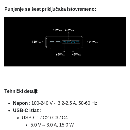
Punjenje sa šest priključaka istovremeno:
Tehnički detalji:
Napon
: 100-240 V~, 3,2-2,5 A, 50-60 Hz
USB-C izlaz
:
USB-C1 / C2 / C3 / C4:
5,0 V ⎓ 3,0 A, 15,0 W