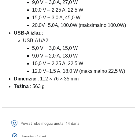
9,0 V ⎓ 3,0 A, 27,0 W
10,0 V ⎓ 2,25 A, 22,5 W
15,0 V ⎓ 3,0 A, 45,0 W
20.0V⎓5.0A, 100.0W (maksimalno 100.0W)
USB-A izlaz
:
USB-A1/A2:
5,0 V ⎓ 3,0 A, 15,0 W
9,0 V ⎓ 2,0 A, 18,0 W
10,0 V ⎓ 2,25 A, 22,5 W
12,0 V⎓1,5 A, 18,0 W (maksimalno 22,5 W)
Dimenzije
: 112 × 76 × 35 mm
Težina
: 563 g
Povrat robe moguć unutar 14 dana
Jamstvo 24 mj