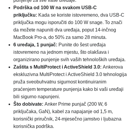
punjenje za sve vaše uređaje.
Podrška od 100 W na svakom USB-C
priključku:
Kada se koriste istovremeno, dva USB-C
priključka mogu isporučiti do 100 W snage. To znači
da možete napuniti dva uređaja, poput 14-inčnog
MacBook Pro-a, do 50% za samo 28 minuta.
6 uređaja, 1 punjač:
Punite do šest uređaja
istovremeno na jednom mjestu, što olakšava i
organizirano punjenje svih vaših tehnoloških uređaja.
Zaštita s MultiProtect i ActiveShield 3.0:
Ankerova
ekskluzivna MultiProtect i ActiveShield 3.0 tehnologija
pruža sveobuhvatnu sigurnost kontinuiranim
praćenjem temperature punjenja kako bi vaši uređaji
bili sigurno napunjeni.
Što dobivate:
Anker Prime punjač (200 W, 6
priključaka, GaN), kabel za napajanje od 1,5 m,
korisnički priručnik, 24-mjesečno jamstvo i ljubazna
korisnička podrška.